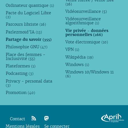
(16)
Ordinateur quantique
(1)
Vidéosurveillance
(5)
Pacte du Logiciel Libre
(2)
Vidéosurveillance
algorithmique
(1)
Parcours libriste
(16)
Vie privée - données
Parlezmoid’IA
(13)
personnelles
(266)
Partage du savoir
(355)
Vote électronique
(10)
Philosophie GNU
(47)
VPN
(1)
Place des femmes -
Wikipédia
(19)
Inclusivité
(55)
Windows
(1)
Plateformes
(1)
Windows 10/Windows 11
Podcasting
(3)
(6)
Privacy - personal data
(3)
Promotion
(40)
Contact
Mentions légales
rss
mastodon
Se connecter