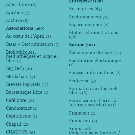
Entreprise
(100)
Algorithme
(8)
Entreprises
(69)
Aprilien
(7)
Environnement
(21)
Archive
(8)
Espace membre
(2)
Associations
(200)
État et administrations
Au cœur de l’April
(2)
(76)
Biais - Discrimination
Europe
(3)
(102)
Bibliothèques,
Évènements libristes
(12)
médiathèques et logiciel
libre
Facturation électronique
(1)
(1)
Big Tech
(21)
Fausses informations
(2)
Blockchain
(3)
Fédiverse
(5)
Brevets logiciels
(13)
Formation aux logiciels
Bureautique libre
libres
(1)
(8)
Café libre
Fournisseurs d’accès à
(21)
Internet associatifs
(1)
Candidats.fr
(1)
Framanet
(1)
Capitalisme
(1)
Framasoft
(2)
Chapril
(16)
Framasoft -
CHATONS
(51)
Collectivisons Internet /