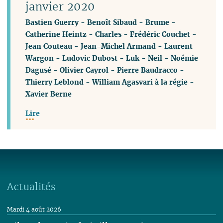
janvier 2020
Bastien Guerry
-
Benoît Sibaud
-
Brume
-
Catherine Heintz
-
Charles
-
Frédéric Couchet
-
Jean Couteau
-
Jean-Michel Armand
-
Laurent
Wargon
-
Ludovic Dubost
-
Luk
-
Neil
-
Noémie
Dagusé
-
Olivier Cayrol
-
Pierre Baudracco
-
Thierry Leblond
-
William Agasvari à la régie
-
Xavier Berne
Lire
Actualités
Mardi 4 août 2026