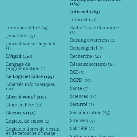
(185)
Internet
(283)
Internet
(22)
Interopérabilité
Radio Cause Commune
(35)
(3)
Jeux libres
(5)
Raising awareness
(1)
Journalisme et logiciels
Rançongiciel
(1)
(3)
L’April
Recherche
(136)
(34)
Langage de
Réseaux sociaux
(56)
programmation
(1)
RGI
(5)
Le Logiciel Libre
(194)
RGPD
(39)
Libertés informatiques
Santé
(7)
(21)
Sciences
Libre à vous !
(18)
(210)
Sécurité
Libre en Fête
(3)
(10)
Sensibilisation
Licences
(65)
(154)
Site web
Logiciel de caisse
(4)
(1)
Sobriété
Logiciels libres de dessin
(4)
et de retouche d’image
Software Heritage
(4)