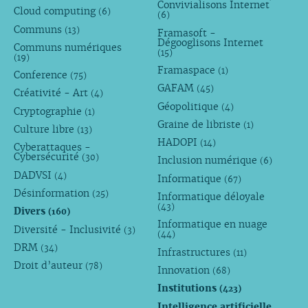
Convivialisons Internet
Cloud computing
(6)
(6)
Communs
(13)
Framasoft -
Dégooglisons Internet
Communs numériques
(15)
(19)
Framaspace
(1)
Conference
(75)
GAFAM
(45)
Créativité - Art
(4)
Géopolitique
(4)
Cryptographie
(1)
Graine de libriste
(1)
Culture libre
(13)
HADOPI
(14)
Cyberattaques -
Cybersécurité
(30)
Inclusion numérique
(6)
DADVSI
(4)
Informatique
(67)
Désinformation
(25)
Informatique déloyale
(43)
Divers
(160)
Informatique en nuage
Diversité - Inclusivité
(3)
(44)
DRM
(34)
Infrastructures
(11)
Droit d’auteur
(78)
Innovation
(68)
Institutions
(423)
Intelligence artificielle