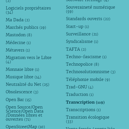
(2)
Souveraineté numérique
Logiciels propriétaires
(59)
(34)
Standards ouverts
(22)
Ma Dada
(2)
Start-up
(1)
Marchés publics
(19)
Surveillance
(21)
Mastodon
(8)
Syndicalisme
(1)
Médecine
(1)
TAFTA
(2)
Métavers
(1)
Techno-fascisme
(1)
Migration vers le Libre
(4)
Technopolice
(8)
Monnaie libre
(1)
Technosolutionnisme
(3)
Musique libre
(14)
Téléphonie mobile
(9)
Neutralité du Net
(25)
Trad-GNU
(4)
Obsolescence
(3)
Traduction
(1)
Open Bar
(15)
Transcription
(119)
Open Source/Open
Transcriptions
(1)
Science/Open Data
/Données libres et
Transition écologique
ouvertes
(71)
(33)
OpenStreetMap
(10)
Vente forcée / vente liée