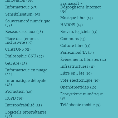
Innovation
(68)
Framasoft -
Informatique
Dégooglisons Internet
(67)
(15)
Sensibilisation
(65)
Musique libre
(14)
Souveraineté numérique
HADOPI
(59)
(14)
Réseaux sociaux
Brevets logiciels
(56)
(13)
Place des femmes -
Communs
(13)
Inclusivité
(55)
Culture libre
(13)
CHATONS
(51)
Parlezmoid’IA
(13)
Philosophie GNU
(47)
Évènements libristes
(12)
GAFAM
(45)
Infrastructures
(11)
Informatique en nuage
Libre en Fête
(10)
(44)
Vote électronique
Informatique déloyale
(10)
(43)
OpenStreetMap
(10)
Promotion
(40)
Écosystème numérique
RGPD
(9)
(39)
Téléphonie mobile
Interopérabilité
(9)
(35)
Logiciels propriétaires
(34)