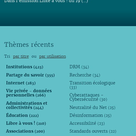
Dans l’émission Libre à vous ! du 19 (…)
Thèmes récents
Tri
par titre
ou
par utilisation
Institutions
DRM
(423)
(34)
Partage du savoir
Recherche
(355)
(34)
Internet
Transition écologique
(283)
(33)
Vie privée - données
personnelles
Cyberattaques -
(266)
Cybersécurité
(30)
Administrations et
collectivités
Neutralité du Net
(244)
(25)
Éducation
Désinformation
(222)
(25)
Libre à vous !
Accessibilité
(210)
(23)
Associations
Standards ouverts
(200)
(22)