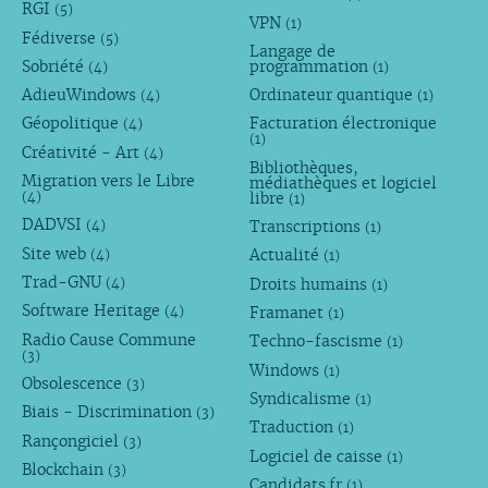
RGI
(5)
VPN
(1)
Fédiverse
(5)
Langage de
Sobriété
programmation
(4)
(1)
AdieuWindows
Ordinateur quantique
(4)
(1)
Géopolitique
Facturation électronique
(4)
(1)
Créativité - Art
(4)
Bibliothèques,
Migration vers le Libre
médiathèques et logiciel
libre
(4)
(1)
DADVSI
Transcriptions
(4)
(1)
Site web
Actualité
(4)
(1)
Trad-GNU
Droits humains
(4)
(1)
Software Heritage
Framanet
(4)
(1)
Radio Cause Commune
Techno-fascisme
(1)
(3)
Windows
(1)
Obsolescence
(3)
Syndicalisme
(1)
Biais - Discrimination
(3)
Traduction
(1)
Rançongiciel
(3)
Logiciel de caisse
(1)
Blockchain
(3)
Candidats.fr
(1)