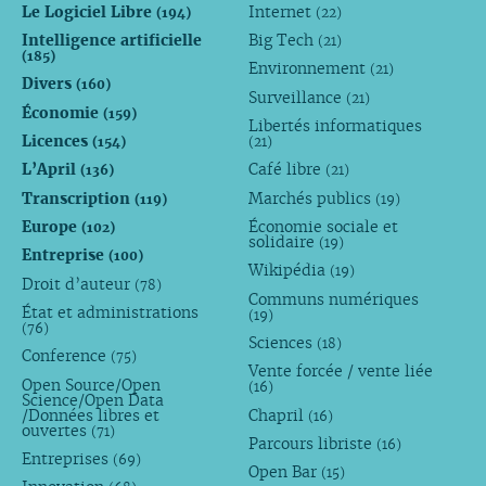
Le Logiciel Libre
Internet
(194)
(22)
Intelligence artificielle
Big Tech
(21)
(185)
Environnement
(21)
Divers
(160)
Surveillance
(21)
Économie
(159)
Libertés informatiques
Licences
(154)
(21)
L’April
Café libre
(136)
(21)
Transcription
Marchés publics
(119)
(19)
Europe
Économie sociale et
(102)
solidaire
(19)
Entreprise
(100)
Wikipédia
(19)
Droit d’auteur
(78)
Communs numériques
État et administrations
(19)
(76)
Sciences
(18)
Conference
(75)
Vente forcée / vente liée
Open Source/Open
(16)
Science/Open Data
/Données libres et
Chapril
(16)
ouvertes
(71)
Parcours libriste
(16)
Entreprises
(69)
Open Bar
(15)