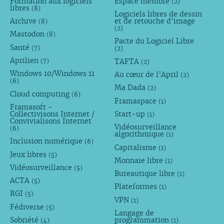
Formation aux logiciels
Espace membre
(2)
libres
(8)
Logiciels libres de dessin
Archive
et de retouche d’image
(8)
(2)
Mastodon
(8)
Pacte du Logiciel Libre
Santé
(7)
(2)
Aprilien
TAFTA
(7)
(2)
Windows 10/Windows 11
Au cœur de l’April
(2)
(6)
Ma Dada
(2)
Cloud computing
(6)
Framaspace
(1)
Framasoft -
Collectivisons Internet /
Start-up
(1)
Convivialisons Internet
Vidéosurveillance
(6)
algorithmique
(1)
Inclusion numérique
(6)
Capitalisme
(1)
Jeux libres
(5)
Monnaie libre
(1)
Vidéosurveillance
(5)
Bureautique libre
(1)
ACTA
(5)
Plateformes
(1)
RGI
(5)
VPN
(1)
Fédiverse
(5)
Langage de
Sobriété
programmation
(4)
(1)