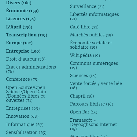
Divers
(160)
Surveillance
(21)
Économie
(159)
Libertés informatiques
Licences
(154)
(21)
L’April
Café libre
(136)
(21)
Transcription
Marchés publics
(119)
(19)
Europe
Économie sociale et
(102)
solidaire
(19)
Entreprise
(100)
Wikipédia
(19)
Droit d’auteur
(78)
Communs numériques
État et administrations
(19)
(76)
Sciences
(18)
Conference
(75)
Vente forcée / vente liée
Open Source/Open
(16)
Science/Open Data
/Données libres et
Chapril
(16)
ouvertes
(71)
Parcours libriste
(16)
Entreprises
(69)
Open Bar
(15)
Innovation
(68)
Framasoft -
Informatique
Dégooglisons Internet
(67)
(15)
Sensibilisation
(65)
Musique libre
(14)