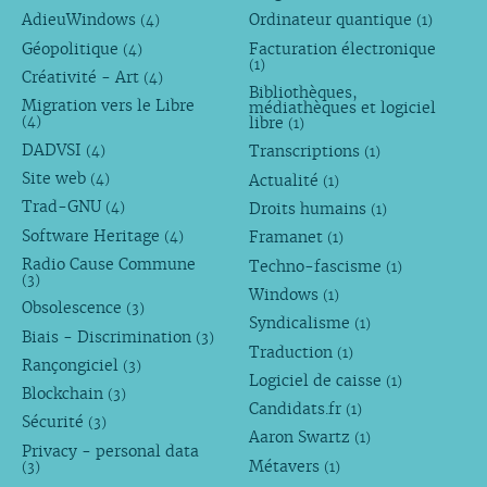
AdieuWindows
Ordinateur quantique
(4)
(1)
Géopolitique
Facturation électronique
(4)
(1)
Créativité - Art
(4)
Bibliothèques,
Migration vers le Libre
médiathèques et logiciel
libre
(4)
(1)
DADVSI
Transcriptions
(4)
(1)
Site web
Actualité
(4)
(1)
Trad-GNU
Droits humains
(4)
(1)
Software Heritage
Framanet
(4)
(1)
Radio Cause Commune
Techno-fascisme
(1)
(3)
Windows
(1)
Obsolescence
(3)
Syndicalisme
(1)
Biais - Discrimination
(3)
Traduction
(1)
Rançongiciel
(3)
Logiciel de caisse
(1)
Blockchain
(3)
Candidats.fr
(1)
Sécurité
(3)
Aaron Swartz
(1)
Privacy - personal data
Métavers
(3)
(1)