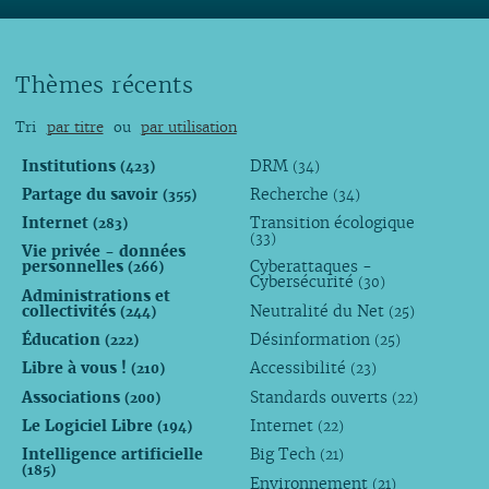
Thèmes récents
Tri
par titre
ou
par utilisation
Institutions
DRM
(423)
(34)
Partage du savoir
Recherche
(355)
(34)
Internet
Transition écologique
(283)
(33)
Vie privée - données
personnelles
Cyberattaques -
(266)
Cybersécurité
(30)
Administrations et
collectivités
Neutralité du Net
(244)
(25)
Éducation
Désinformation
(222)
(25)
Libre à vous !
Accessibilité
(210)
(23)
Associations
Standards ouverts
(200)
(22)
Le Logiciel Libre
Internet
(194)
(22)
Intelligence artificielle
Big Tech
(21)
(185)
Environnement
(21)