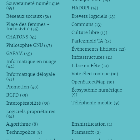
Souveraineté numérique
HADOPI
(59)
(14)
Réseaux sociaux
Brevets logiciels
(56)
(13)
Place des femmes -
Communs
(13)
Inclusivité
(55)
Culture libre
(13)
CHATONS
(51)
Parlezmoid’IA
(13)
Philosophie GNU
(47)
Évènements libristes
(12)
GAFAM
(45)
Infrastructures
(11)
Informatique en nuage
Libre en Fête
(10)
(44)
Vote électronique
Informatique déloyale
(10)
(43)
OpenStreetMap
(10)
Promotion
(40)
Écosystème numérique
RGPD
(9)
(39)
Téléphonie mobile
Interopérabilité
(9)
(35)
Logiciels propriétaires
(34)
Algorithme
Enshittification
(8)
(2)
Technopolice
Framasoft
(8)
(2)