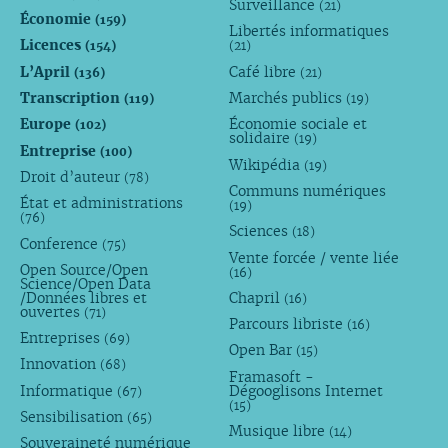
Surveillance
(21)
Économie
(159)
Libertés informatiques
Licences
(154)
(21)
L’April
Café libre
(136)
(21)
Transcription
Marchés publics
(119)
(19)
Europe
Économie sociale et
(102)
solidaire
(19)
Entreprise
(100)
Wikipédia
(19)
Droit d’auteur
(78)
Communs numériques
État et administrations
(19)
(76)
Sciences
(18)
Conference
(75)
Vente forcée / vente liée
Open Source/Open
(16)
Science/Open Data
/Données libres et
Chapril
(16)
ouvertes
(71)
Parcours libriste
(16)
Entreprises
(69)
Open Bar
(15)
Innovation
(68)
Framasoft -
Informatique
Dégooglisons Internet
(67)
(15)
Sensibilisation
(65)
Musique libre
(14)
Souveraineté numérique