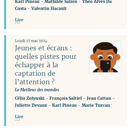
Karl Pineau
-
Mathilde Saliou
-
Théo Alves Da
Costa
-
Valentin Hacault
Lire
Lundi 27 mai 2024
Jeunes et écrans :
quelles pistes pour
échapper à la
captation de
l’attention ?
Le Meilleur des mondes
Célia Zolynski
-
François Saltiel
-
Jean Cattan
-
Juliette Devaux
-
Karl Pineau
-
Marie Turcan
Lire