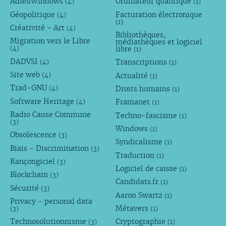
AdieuWindows
Ordinateur quantique
(4)
(1)
Géopolitique
Facturation électronique
(4)
(1)
Créativité - Art
(4)
Bibliothèques,
Migration vers le Libre
médiathèques et logiciel
libre
(4)
(1)
DADVSI
Transcriptions
(4)
(1)
Site web
Actualité
(4)
(1)
Trad-GNU
Droits humains
(4)
(1)
Software Heritage
Framanet
(4)
(1)
Radio Cause Commune
Techno-fascisme
(1)
(3)
Windows
(1)
Obsolescence
(3)
Syndicalisme
(1)
Biais - Discrimination
(3)
Traduction
(1)
Rançongiciel
(3)
Logiciel de caisse
(1)
Blockchain
(3)
Candidats.fr
(1)
Sécurité
(3)
Aaron Swartz
(1)
Privacy - personal data
Métavers
(3)
(1)
Technosolutionnisme
Cryptographie
(3)
(1)