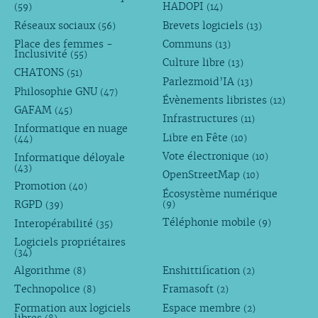
HADOPI
(59)
(14)
Réseaux sociaux
Brevets logiciels
(56)
(13)
Place des femmes -
Communs
(13)
Inclusivité
(55)
Culture libre
(13)
CHATONS
(51)
Parlezmoid’IA
(13)
Philosophie GNU
(47)
Évènements libristes
(12)
GAFAM
(45)
Infrastructures
(11)
Informatique en nuage
Libre en Fête
(10)
(44)
Vote électronique
Informatique déloyale
(10)
(43)
OpenStreetMap
(10)
Promotion
(40)
Écosystème numérique
RGPD
(9)
(39)
Téléphonie mobile
Interopérabilité
(9)
(35)
Logiciels propriétaires
(34)
Algorithme
Enshittification
(8)
(2)
Technopolice
Framasoft
(8)
(2)
Formation aux logiciels
Espace membre
(2)
libres