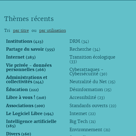
Thèmes récents
Tri
par titre
ou
par utilisation
Institutions
DRM
(423)
(34)
Partage du savoir
Recherche
(355)
(34)
Internet
Transition écologique
(283)
(33)
Vie privée - données
personnelles
Cyberattaques -
(266)
Cybersécurité
(30)
Administrations et
collectivités
Neutralité du Net
(244)
(25)
Éducation
Désinformation
(222)
(25)
Libre à vous !
Accessibilité
(210)
(23)
Associations
Standards ouverts
(200)
(22)
Le Logiciel Libre
Internet
(194)
(22)
Intelligence artificielle
Big Tech
(21)
(185)
Environnement
(21)
Divers
(160)