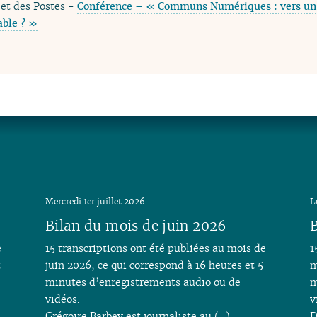
et des Postes -
Conférence – « Communs Numériques : vers un
able ? »
Mercredi 1er juillet 2026
L
Bilan du mois de juin 2026
B
e
15 transcriptions ont été publiées au mois de
1
t
juin 2026, ce qui correspond à 16 heures et 5
m
minutes d’enregistrements audio ou de
m
vidéos.
v
Grégoire Barbey est journaliste au (…)
D