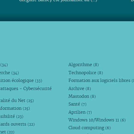
M
Algorithme
(34)
(8)
erche
Technopolice
(34)
(8)
ition écologique
Formation aux logiciels libres
(33)
(
attaques - Cybersécurité
Archive
(8)
Mastodon
(8)
alité du Net
(25)
Santé
(7)
nformation
(25)
Aprilien
(7)
sibilité
(23)
Windows 10/Windows 11
(6)
dards ouverts
(22)
Cloud computing
(6)
rnet
(22)