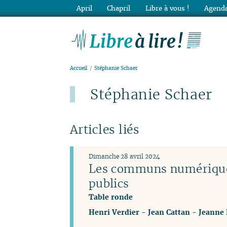
April
Chapril
Libre à vous !
Agenda
Lib
Accueil
Stéphanie Schaer
Stéphanie Schaer
Articles liés
Dimanche 28 avril 2024
Les communs numériques 
publics
Table ronde
Henri Verdier
-
Jean Cattan
-
Jeanne 