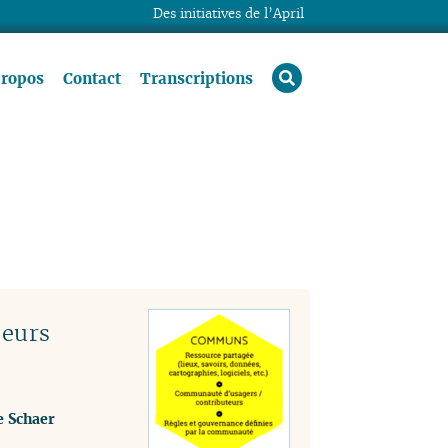
Des initiatives de l’April
rechercher
propos
Contact
Transcriptions
deurs
e Schaer