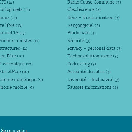
OPI
Radio Cause Commune
(14)
(3)
ts logiciels
Obsolescence
(13)
(3)
muns
Biais - Discrimination
(13)
(3)
re libre
Rançongiciel
(13)
(3)
ezmoid’IA
Blockchain
(13)
(3)
ements libristes
Sécurité
(12)
(3)
structures
Privacy - personal data
(11)
(3)
 en Fête
Technosolutionnisme
(10)
(3)
électronique
Podcasting
(10)
(3)
StreetMap
Actualité du Libre
(10)
(3)
ystème numérique
Diversité - Inclusivité
(9)
(3)
phonie mobile
Fausses informations
(9)
(2)
Se connecter