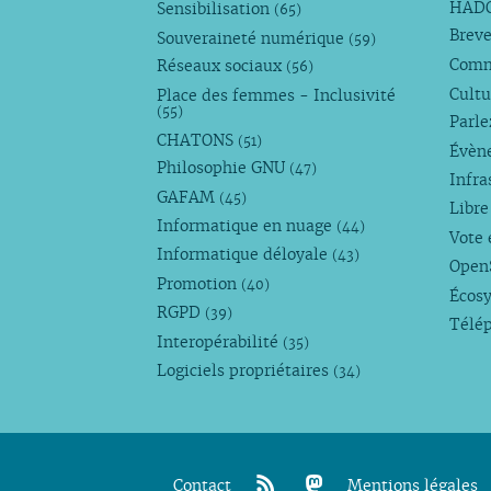
HAD
Sensibilisation
(65)
Breve
Souveraineté numérique
(59)
Com
Réseaux sociaux
(56)
Cultu
Place des femmes - Inclusivité
(55)
Parl
CHATONS
(51)
Évèn
Philosophie GNU
(47)
Infra
GAFAM
(45)
Libre
Informatique en nuage
(44)
Vote 
Informatique déloyale
(43)
Open
Promotion
(40)
Écos
RGPD
(39)
Télé
Interopérabilité
(35)
Logiciels propriétaires
(34)
Contact
Mentions légales