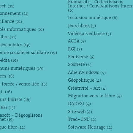
Framasoft - Collectivisons
Tech
Internet / Convivialisons Inter
(21)
(6)
ronnement
(21)
Inclusion numérique
(6)
illance
(21)
Jeux libres
(5)
tés informatiques
(21)
Vidéosurveillance
(5)
libre
(21)
ACTA
(5)
hés publics
(19)
RGI
(5)
mie sociale et solidaire
(19)
Fédiverse
(5)
pédia
(19)
Sobriété
(4)
uns numériques
(19)
AdieuWindows
(4)
nces
(18)
Géopolitique
(4)
 forcée / vente liée
(16)
Créativité - Art
(4)
ril
(16)
Migration vers le Libre
(4)
urs libriste
(16)
DADVSI
(4)
 Bar
(15)
Site web
(4)
asoft - Dégooglisons
rnet
Trad-GNU
(15)
(4)
que libre
Software Heritage
(14)
(4)