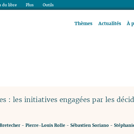
 du libre
Plus
Outils
re à lire !
Thèmes
Actualités
À 
: les initiatives engagées par les déci
Bretecher
-
Pierre-Louis Rolle
-
Sébastien Soriano
-
Stéphani