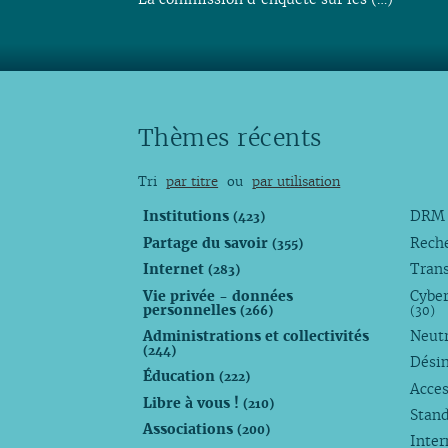
Thèmes récents
Tri
par titre
ou
par utilisation
Institutions
DR
(423)
Partage du savoir
Rech
(355)
Internet
Trans
(283)
Vie privée - données
Cyber
personnelles
(266)
(30)
Administrations et collectivités
Neutr
(244)
Dési
Éducation
(222)
Acces
Libre à vous !
(210)
Stan
Associations
(200)
Inte