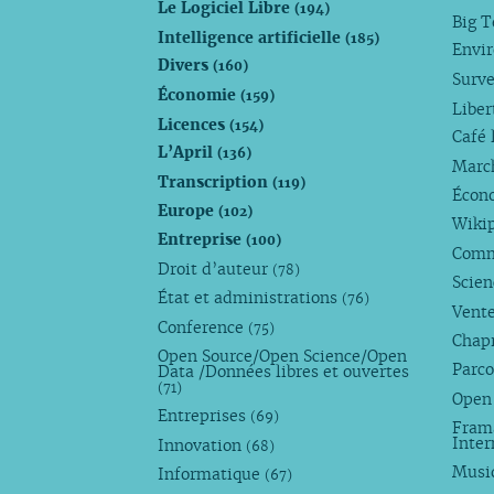
Le Logiciel Libre
(194)
Big 
Intelligence artificielle
(185)
Envi
Divers
(160)
Surve
Économie
(159)
Liber
Licences
(154)
Café 
L’April
(136)
Marc
Transcription
(119)
Écono
Europe
(102)
Wiki
Entreprise
(100)
Comm
Droit d’auteur
(78)
Scie
État et administrations
(76)
Vente
Conference
(75)
Chap
Open Source/Open Science/Open
Parco
Data /Données libres et ouvertes
(71)
Open
Entreprises
(69)
Fram
Inte
Innovation
(68)
Musi
Informatique
(67)