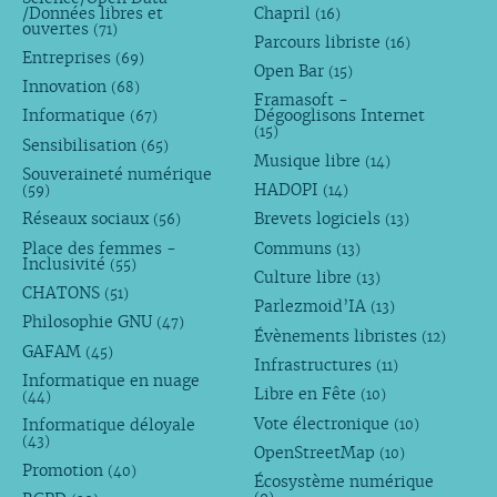
/Données libres et
Chapril
(16)
ouvertes
(71)
Parcours libriste
(16)
Entreprises
(69)
Open Bar
(15)
Innovation
(68)
Framasoft -
Informatique
Dégooglisons Internet
(67)
(15)
Sensibilisation
(65)
Musique libre
(14)
Souveraineté numérique
HADOPI
(59)
(14)
Réseaux sociaux
Brevets logiciels
(56)
(13)
Place des femmes -
Communs
(13)
Inclusivité
(55)
Culture libre
(13)
CHATONS
(51)
Parlezmoid’IA
(13)
Philosophie GNU
(47)
Évènements libristes
(12)
GAFAM
(45)
Infrastructures
(11)
Informatique en nuage
Libre en Fête
(10)
(44)
Vote électronique
Informatique déloyale
(10)
(43)
OpenStreetMap
(10)
Promotion
(40)
Écosystème numérique