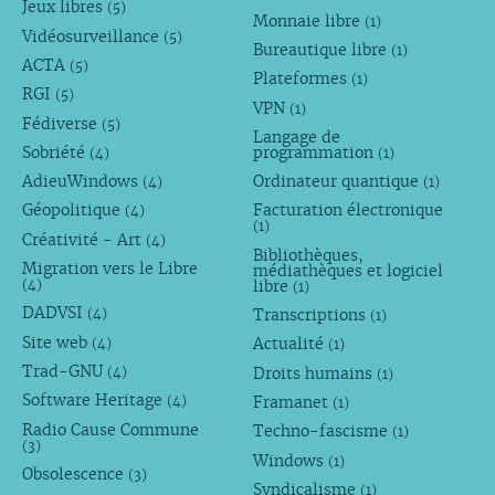
Jeux libres
(5)
Monnaie libre
(1)
Vidéosurveillance
(5)
Bureautique libre
(1)
ACTA
(5)
Plateformes
(1)
RGI
(5)
VPN
(1)
Fédiverse
(5)
Langage de
Sobriété
programmation
(4)
(1)
AdieuWindows
Ordinateur quantique
(4)
(1)
Géopolitique
Facturation électronique
(4)
(1)
Créativité - Art
(4)
Bibliothèques,
Migration vers le Libre
médiathèques et logiciel
libre
(4)
(1)
DADVSI
Transcriptions
(4)
(1)
Site web
Actualité
(4)
(1)
Trad-GNU
Droits humains
(4)
(1)
Software Heritage
Framanet
(4)
(1)
Radio Cause Commune
Techno-fascisme
(1)
(3)
Windows
(1)
Obsolescence
(3)
Syndicalisme
(1)