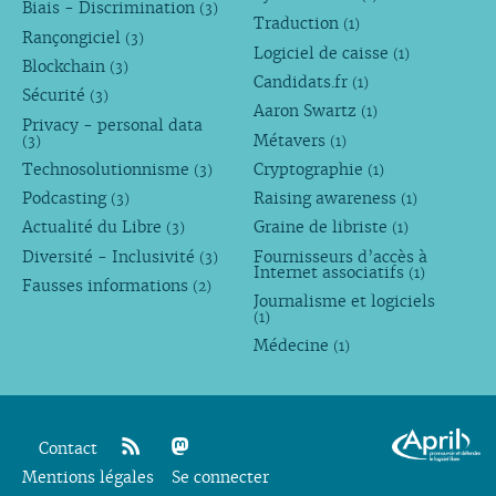
Biais - Discrimination
(3)
Traduction
(1)
Rançongiciel
(3)
Logiciel de caisse
(1)
Blockchain
(3)
Candidats.fr
(1)
Sécurité
(3)
Aaron Swartz
(1)
Privacy - personal data
Métavers
(3)
(1)
Technosolutionnisme
Cryptographie
(3)
(1)
Podcasting
Raising awareness
(3)
(1)
Actualité du Libre
Graine de libriste
(3)
(1)
Diversité - Inclusivité
Fournisseurs d’accès à
(3)
Internet associatifs
(1)
Fausses informations
(2)
Journalisme et logiciels
(1)
Médecine
(1)
Contact
Mentions légales
rss
mastodon
Se connecter