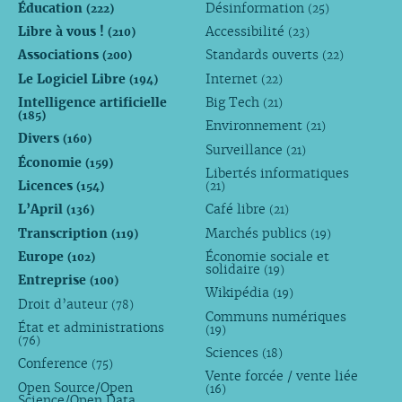
Éducation
Désinformation
(222)
(25)
Libre à vous !
Accessibilité
(210)
(23)
Associations
Standards ouverts
(200)
(22)
Le Logiciel Libre
Internet
(194)
(22)
Intelligence artificielle
Big Tech
(21)
(185)
Environnement
(21)
Divers
(160)
Surveillance
(21)
Économie
(159)
Libertés informatiques
Licences
(154)
(21)
L’April
Café libre
(136)
(21)
Transcription
Marchés publics
(119)
(19)
Europe
Économie sociale et
(102)
solidaire
(19)
Entreprise
(100)
Wikipédia
(19)
Droit d’auteur
(78)
Communs numériques
État et administrations
(19)
(76)
Sciences
(18)
Conference
(75)
Vente forcée / vente liée
Open Source/Open
(16)
Science/Open Data