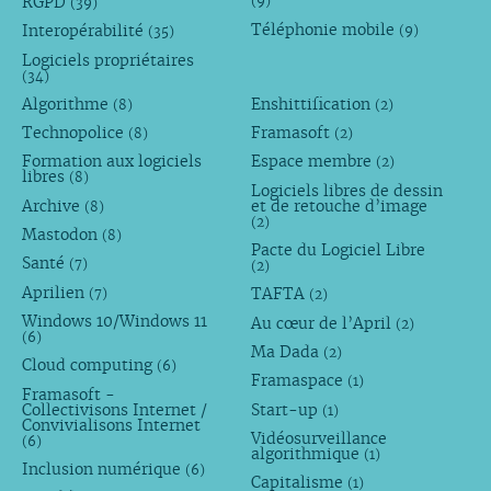
RGPD
(9)
(39)
Téléphonie mobile
Interopérabilité
(9)
(35)
Logiciels propriétaires
(34)
Algorithme
Enshittification
(8)
(2)
Technopolice
Framasoft
(8)
(2)
Formation aux logiciels
Espace membre
(2)
libres
(8)
Logiciels libres de dessin
Archive
et de retouche d’image
(8)
(2)
Mastodon
(8)
Pacte du Logiciel Libre
Santé
(7)
(2)
Aprilien
TAFTA
(7)
(2)
Windows 10/Windows 11
Au cœur de l’April
(2)
(6)
Ma Dada
(2)
Cloud computing
(6)
Framaspace
(1)
Framasoft -
Collectivisons Internet /
Start-up
(1)
Convivialisons Internet
Vidéosurveillance
(6)
algorithmique
(1)
Inclusion numérique
(6)
Capitalisme
(1)