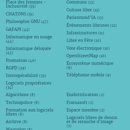
Place des femmes -
Communs
(13)
Inclusivité
(55)
Culture libre
(13)
CHATONS
(51)
Parlezmoid’IA
(13)
Philosophie GNU
(47)
Évènements libristes
(12)
GAFAM
(45)
Infrastructures
(11)
Informatique en nuage
Libre en Fête
(10)
(44)
Vote électronique
Informatique déloyale
(10)
(43)
OpenStreetMap
(10)
Promotion
(40)
Écosystème numérique
RGPD
(9)
(39)
Téléphonie mobile
Interopérabilité
(9)
(35)
Logiciels propriétaires
(34)
Algorithme
Enshittification
(8)
(2)
Technopolice
Framasoft
(8)
(2)
Formation aux logiciels
Espace membre
(2)
libres
(8)
Logiciels libres de dessin
Archive
et de retouche d’image
(8)
(2)
Mastodon
(8)