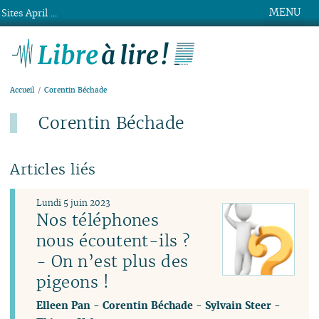
MENU
Sites April ...
Libre à lire !
Accueil
Corentin Béchade
Corentin Béchade
Articles liés
Lundi 5 juin 2023
Nos téléphones
nous écoutent-ils ?
- On n’est plus des
pigeons !
Elleen Pan
-
Corentin Béchade
-
Sylvain Steer
-