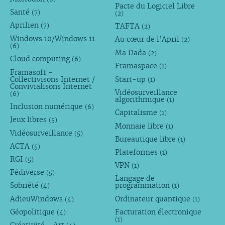
Pacte du Logiciel Libre
Santé
(7)
(2)
Aprilien
TAFTA
(7)
(2)
Windows 10/Windows 11
Au cœur de l’April
(2)
(6)
Ma Dada
(2)
Cloud computing
(6)
Framaspace
(1)
Framasoft -
Collectivisons Internet /
Start-up
(1)
Convivialisons Internet
Vidéosurveillance
(6)
algorithmique
(1)
Inclusion numérique
(6)
Capitalisme
(1)
Jeux libres
(5)
Monnaie libre
(1)
Vidéosurveillance
(5)
Bureautique libre
(1)
ACTA
(5)
Plateformes
(1)
RGI
(5)
VPN
(1)
Fédiverse
(5)
Langage de
Sobriété
programmation
(4)
(1)
AdieuWindows
Ordinateur quantique
(4)
(1)
Géopolitique
Facturation électronique
(4)
(1)