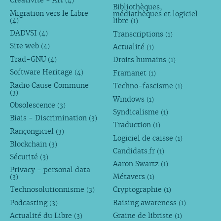
Créativité - Art
(4)
Bibliothèques,
Migration vers le Libre
médiathèques et logiciel
libre
(4)
(1)
DADVSI
Transcriptions
(4)
(1)
Site web
Actualité
(4)
(1)
Trad-GNU
Droits humains
(4)
(1)
Software Heritage
Framanet
(4)
(1)
Radio Cause Commune
Techno-fascisme
(1)
(3)
Windows
(1)
Obsolescence
(3)
Syndicalisme
(1)
Biais - Discrimination
(3)
Traduction
(1)
Rançongiciel
(3)
Logiciel de caisse
(1)
Blockchain
(3)
Candidats.fr
(1)
Sécurité
(3)
Aaron Swartz
(1)
Privacy - personal data
Métavers
(3)
(1)
Technosolutionnisme
Cryptographie
(3)
(1)
Podcasting
Raising awareness
(3)
(1)
Actualité du Libre
Graine de libriste
(3)
(1)