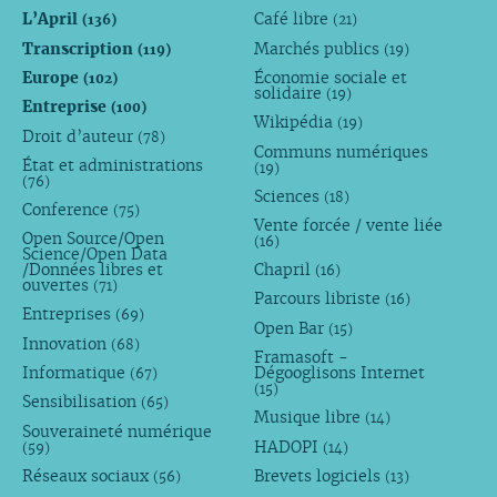
L’April
Café libre
(136)
(21)
Transcription
Marchés publics
(119)
(19)
Europe
Économie sociale et
(102)
solidaire
(19)
Entreprise
(100)
Wikipédia
(19)
Droit d’auteur
(78)
Communs numériques
État et administrations
(19)
(76)
Sciences
(18)
Conference
(75)
Vente forcée / vente liée
Open Source/Open
(16)
Science/Open Data
/Données libres et
Chapril
(16)
ouvertes
(71)
Parcours libriste
(16)
Entreprises
(69)
Open Bar
(15)
Innovation
(68)
Framasoft -
Informatique
Dégooglisons Internet
(67)
(15)
Sensibilisation
(65)
Musique libre
(14)
Souveraineté numérique
HADOPI
(59)
(14)
Réseaux sociaux
Brevets logiciels
(56)
(13)