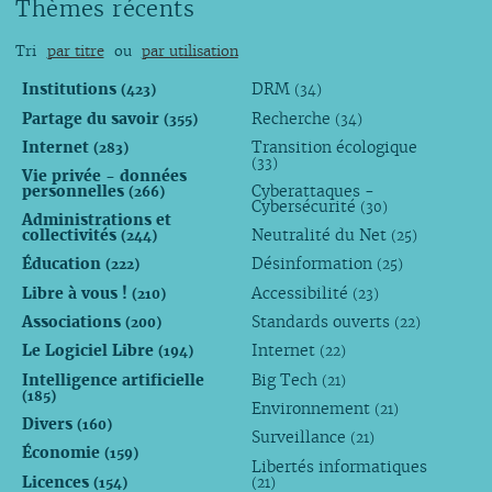
Thèmes récents
Tri
par titre
ou
par utilisation
Institutions
DRM
(423)
(34)
Partage du savoir
Recherche
(355)
(34)
Internet
Transition écologique
(283)
(33)
Vie privée - données
personnelles
Cyberattaques -
(266)
Cybersécurité
(30)
Administrations et
collectivités
Neutralité du Net
(244)
(25)
Éducation
Désinformation
(222)
(25)
Libre à vous !
Accessibilité
(210)
(23)
Associations
Standards ouverts
(200)
(22)
Le Logiciel Libre
Internet
(194)
(22)
Intelligence artificielle
Big Tech
(21)
(185)
Environnement
(21)
Divers
(160)
Surveillance
(21)
Économie
(159)
Libertés informatiques
Licences
(154)
(21)