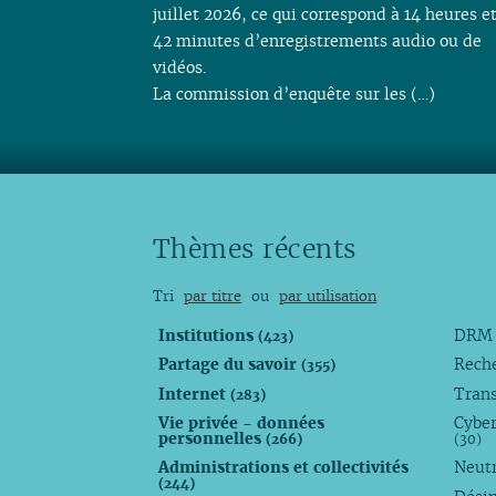
juillet 2026, ce qui correspond à 14 heures e
42 minutes d’enregistrements audio ou de
vidéos.
La commission d’enquête sur les (…)
Thèmes récents
Tri
par titre
ou
par utilisation
Institutions
DR
(423)
Partage du savoir
Rech
(355)
Internet
Trans
(283)
Vie privée - données
Cyber
personnelles
(266)
(30)
Administrations et collectivités
Neutr
(244)