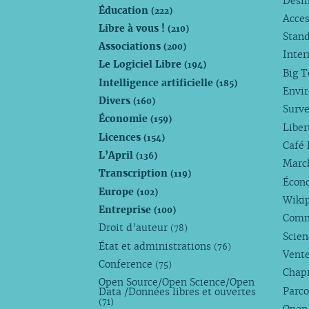
Dési
Éducation
(222)
Acces
Libre à vous !
(210)
Stan
Associations
(200)
Inte
Le Logiciel Libre
(194)
Big 
Intelligence artificielle
(185)
Envi
Divers
(160)
Surve
Économie
(159)
Liber
Licences
(154)
Café 
L’April
(136)
Marc
Transcription
(119)
Écono
Europe
(102)
Wiki
Entreprise
(100)
Comm
Droit d’auteur
(78)
Scie
État et administrations
(76)
Vente
Conference
(75)
Chap
Open Source/Open Science/Open
Parco
Data /Données libres et ouvertes
(71)
Open