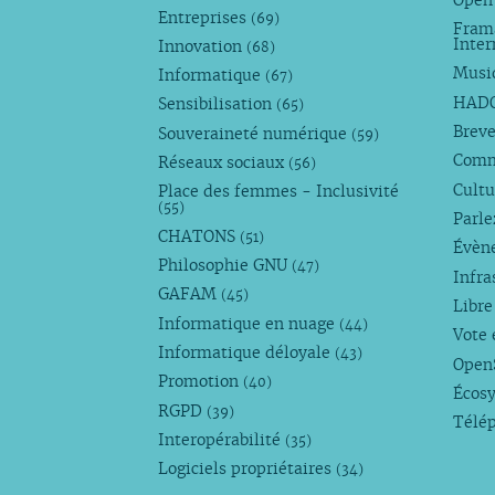
Entreprises
(69)
Fram
Inte
Innovation
(68)
Musi
Informatique
(67)
HAD
Sensibilisation
(65)
Breve
Souveraineté numérique
(59)
Com
Réseaux sociaux
(56)
Cultu
Place des femmes - Inclusivité
(55)
Parl
CHATONS
(51)
Évèn
Philosophie GNU
(47)
Infra
GAFAM
(45)
Libre
Informatique en nuage
(44)
Vote 
Informatique déloyale
(43)
Open
Promotion
(40)
Écos
RGPD
(39)
Télé
Interopérabilité
(35)
Logiciels propriétaires
(34)