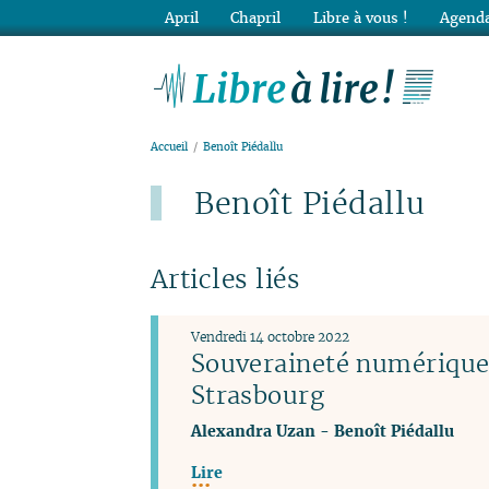
April
Chapril
Libre à vous !
Agenda
Lib
Accueil
Benoît Piédallu
Benoît Piédallu
Articles liés
Vendredi 14 octobre 2022
Souveraineté numérique 
Strasbourg
Alexandra Uzan
-
Benoît Piédallu
Lire