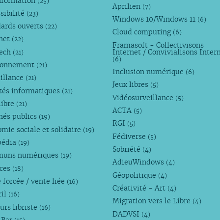
nformation
(25)
Aprilien
(7)
sibilité
(23)
Windows 10/Windows 11
(6)
dards ouverts
(22)
Cloud computing
(6)
rnet
(22)
Framasoft - Collectivisons
Tech
Internet / Convivialisons Inter
(21)
(6)
ronnement
(21)
Inclusion numérique
(6)
illance
(21)
Jeux libres
(5)
tés informatiques
(21)
Vidéosurveillance
(5)
libre
(21)
ACTA
(5)
hés publics
(19)
RGI
(5)
mie sociale et solidaire
(19)
Fédiverse
(5)
pédia
(19)
Sobriété
(4)
uns numériques
(19)
AdieuWindows
(4)
nces
(18)
Géopolitique
(4)
 forcée / vente liée
(16)
Créativité - Art
(4)
ril
(16)
Migration vers le Libre
(4)
urs libriste
(16)
DADVSI
(4)
 Bar