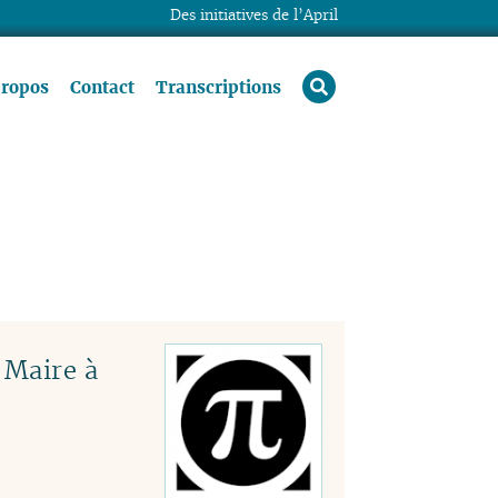
Des initiatives de l’April
rechercher
propos
Contact
Transcriptions
 Maire à