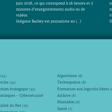
t
juin 2026, ce qui correspond à 16 heures et 5
m
minutes d’enregistrements audio ou de
m
vidéos.
v
Grégoire Barbey est journaliste au (…)
D
M
Algorithme
(34)
(8)
erche
Technopolice
(34)
(8)
ition écologique
Formation aux logiciels libres
(33)
(
attaques - Cybersécurité
Archive
(8)
Mastodon
(8)
alité du Net
(25)
Santé
(7)