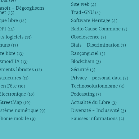
(15)
Site web
(4)
asoft - Dégooglisons
rnet
Trad-GNU
(15)
(4)
que libre
Software Heritage
(14)
(4)
OPI
Radio Cause Commune
(14)
(3)
ts logiciels
Obsolescence
(13)
(3)
muns
Biais - Discrimination
(13)
(3)
re libre
Rançongiciel
(13)
(3)
ezmoid’IA
Blockchain
(13)
(3)
ements libristes
Sécurité
(12)
(3)
structures
Privacy - personal data
(11)
(3)
 en Fête
Technosolutionnisme
(10)
(3)
électronique
Podcasting
(10)
(3)
StreetMap
Actualité du Libre
(10)
(3)
ystème numérique
Diversité - Inclusivité
(9)
(3)
phonie mobile
Fausses informations
(9)
(2)