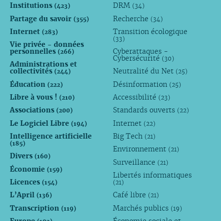
Institutions
DRM
(423)
(34)
Partage du savoir
Recherche
(355)
(34)
Internet
Transition écologique
(283)
(33)
Vie privée - données
personnelles
Cyberattaques -
(266)
Cybersécurité
(30)
Administrations et
collectivités
Neutralité du Net
(244)
(25)
Éducation
Désinformation
(222)
(25)
Libre à vous !
Accessibilité
(210)
(23)
Associations
Standards ouverts
(200)
(22)
Le Logiciel Libre
Internet
(194)
(22)
Intelligence artificielle
Big Tech
(21)
(185)
Environnement
(21)
Divers
(160)
Surveillance
(21)
Économie
(159)
Libertés informatiques
Licences
(154)
(21)
L’April
Café libre
(136)
(21)
Transcription
Marchés publics
(119)
(19)
Europe
Économie sociale et