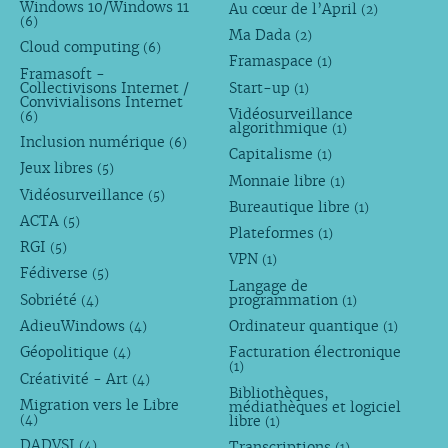
Windows 10/Windows 11
Au cœur de l’April
(2)
(6)
Ma Dada
(2)
Cloud computing
(6)
Framaspace
(1)
Framasoft -
Collectivisons Internet /
Start-up
(1)
Convivialisons Internet
Vidéosurveillance
(6)
algorithmique
(1)
Inclusion numérique
(6)
Capitalisme
(1)
Jeux libres
(5)
Monnaie libre
(1)
Vidéosurveillance
(5)
Bureautique libre
(1)
ACTA
(5)
Plateformes
(1)
RGI
(5)
VPN
(1)
Fédiverse
(5)
Langage de
Sobriété
programmation
(4)
(1)
AdieuWindows
Ordinateur quantique
(4)
(1)
Géopolitique
Facturation électronique
(4)
(1)
Créativité - Art
(4)
Bibliothèques,
Migration vers le Libre
médiathèques et logiciel
libre
(4)
(1)
DADVSI
Transcriptions
(4)
(1)