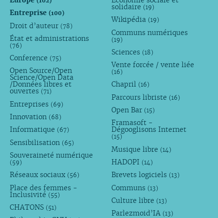
(102)
solidaire
(19)
Entreprise
(100)
Wikipédia
(19)
Droit d’auteur
(78)
Communs numériques
État et administrations
(19)
(76)
Sciences
(18)
Conference
(75)
Vente forcée / vente liée
Open Source/Open
(16)
Science/Open Data
/Données libres et
Chapril
(16)
ouvertes
(71)
Parcours libriste
(16)
Entreprises
(69)
Open Bar
(15)
Innovation
(68)
Framasoft -
Informatique
Dégooglisons Internet
(67)
(15)
Sensibilisation
(65)
Musique libre
(14)
Souveraineté numérique
HADOPI
(59)
(14)
Réseaux sociaux
Brevets logiciels
(56)
(13)
Place des femmes -
Communs
(13)
Inclusivité
(55)
Culture libre
(13)
CHATONS
(51)
Parlezmoid’IA
(13)