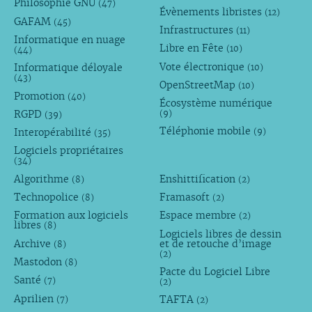
Philosophie GNU
(47)
Évènements libristes
(12)
GAFAM
(45)
Infrastructures
(11)
Informatique en nuage
Libre en Fête
(10)
(44)
Vote électronique
Informatique déloyale
(10)
(43)
OpenStreetMap
(10)
Promotion
(40)
Écosystème numérique
RGPD
(9)
(39)
Téléphonie mobile
Interopérabilité
(9)
(35)
Logiciels propriétaires
(34)
Algorithme
Enshittification
(8)
(2)
Technopolice
Framasoft
(8)
(2)
Formation aux logiciels
Espace membre
(2)
libres
(8)
Logiciels libres de dessin
Archive
et de retouche d’image
(8)
(2)
Mastodon
(8)
Pacte du Logiciel Libre
Santé
(7)
(2)
Aprilien
TAFTA
(7)
(2)