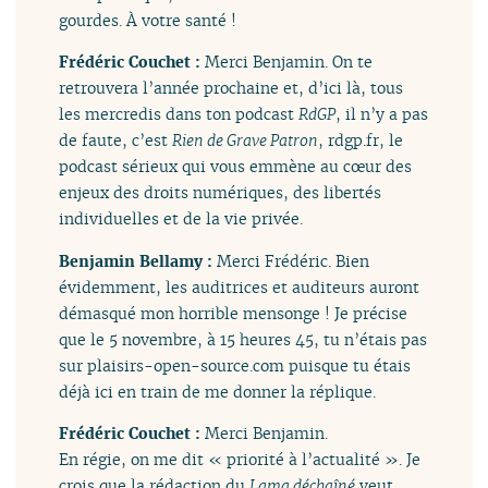
gourdes. À votre santé !
Frédéric Couchet :
Merci Benjamin. On te
retrouvera l’année prochaine et, d’ici là, tous
les mercredis dans ton podcast
RdGP
, il n’y a pas
de faute, c’est
Rien de Grave Patron
, rdgp.fr, le
podcast sérieux qui vous emmène au cœur des
enjeux des droits numériques, des libertés
individuelles et de la vie privée.
Benjamin Bellamy :
Merci Frédéric. Bien
évidemment, les auditrices et auditeurs auront
démasqué mon horrible mensonge ! Je précise
que le 5 novembre, à 15 heures 45, tu n’étais pas
sur plaisirs-open-source.com puisque tu étais
déjà ici en train de me donner la réplique.
Frédéric Couchet :
Merci Benjamin.
En régie, on me dit « priorité à l’actualité ». Je
crois que la rédaction du
Lama déchaîné
veut