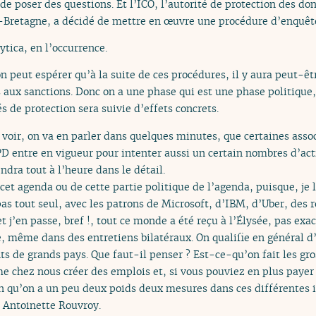
e poser des questions. Et l’ICO, l’autorité de protection des do
e-Bretagne, a décidé de mettre en œuvre une procédure d’enquêt
tica, en l’occurrence.
on peut espérer qu’à la suite de ces procédures, il y aura peut-êt
s aux sanctions. Donc on a une phase qui est une phase politique
s de protection sera suivie d’effets concrets.
 voir, on va en parler dans quelques minutes, que certaines asso
D entre en vigueur pour intenter aussi un certain nombres d’acti
endra tout à l’heure dans le détail.
cet agenda ou de cette partie politique de l’agenda, puisque, je l
 pas tout seul, avec les patrons de Microsoft, d’IBM, d’Uber, des
 j’en passe, bref !, tout ce monde a été reçu à l’Élysée, pas exa
, même dans des entretiens bilatéraux. On qualifie en général d’
ts de grands pays. Que faut-il penser ? Est-ce-qu’on fait les gro
e chez nous créer des emplois et, si vous pouviez en plus payer
n qu’on a un peu deux poids deux mesures dans ces différentes i
 Antoinette Rouvroy.