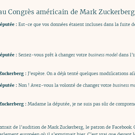
n au Congrès américain de Mark Zuckerberg
députée :
Est-ce que vos données étaient incluses dans la fuite 
députée :
Seriez-vous prêt à changer votre
business model
dans l’i
 Zuckerberg :
J’espère. On a déjà tenté quelques modifications af
députée :
Non ! Avez-vous la volonté de changer votre
business m
 Zuckerberg :
Madame la députée, je ne suis pas sûr de comprend
extrait de l’audition de Mark Zuckerberg, le patron de Facebook. 
arlement européen où il s’exprimait hier. C’est vrai que devant l