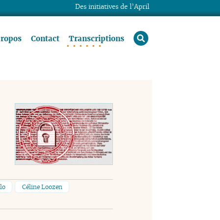
Des initiatives de l’April
rechercher
propos
Contact
Transcriptions
lo
Céline Loozen