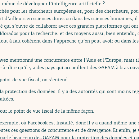
 même de développer l’intelligence artificielle ?
hés pour les chercheurs européens et, pour des chercheurs, pour
oit d’ailleurs en sciences dures ou dans les sciences humaines, i
ilité qui s’ouvre de collaborer avec ces grandes plateformes qui o
eldorados pour la recherche, et des moyens aussi, bien entendu, 
e tout à fait cohérent dans l’approche qu’on peut avoir ou dans le
 avez mentionné une concurrence entre l’Asie et l’Europe, mais 
-à-dire qu’il y a des pays qui accueillent des GAFAM à bras ouve
int de vue fiscal, on s’entend.
la protection des données. Il y a des autorités qui sont moins re
aitées.
our le point de vue fiscal de la même façon.
 exemple, où Facebook est installé, donc il y a quand même une c
utes ces questions de concurrence et de divergence. Et enfin, je 
 parle beaucoup des GAFAM pour la protection des données et que