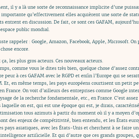
ent, il y a là une sorte de reconnaissance implicite d’une puiss
 importante qu’effectivement elles acquièrent une sorte de stat
ts entrent en discussion. De fait, ce sont ces GAFAM, aujourd’hu
’espace public mondial.
ste rappeler : Google, Amazon, Facebook, Apple, Microsoft. On p
e chose encore.
t ça, les plus gros acteurs. Ces nouveaux acteurs.
mps, comme vous le dites très bien, quelque chose d’assez contr
aire peur à ces GAFAM avec le RGPD et enfin l’Europe qui se sera
 Et, en même temps, les pays européens courtisent un petit peu 
 France. On voit d’ailleurs des entreprises comme Google inter
ysage de la recherche fondamentale, etc., en France. C’est assez
quelle on est, qui est une époque qui est, je dirais, caractéris
timisation tous azimuts à partir du moment où il y a moyen d’op
 sont des enjeux de compétitivité, bien entendu, et les États eu
es pays asiatiques, avec les États-Unis et cherchent à se faire une
intelligence artificielle. Et qui d’autre que ces grands groupes, 