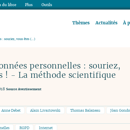
 du libre
Plus
Outils
re à lire !
Thèmes
Actualités
À 
 : souriez, vous êtes (…)
onnées personnelles : souriez,
s ! - La méthode scientifique
018
Source
Avertissement
Anne Debet
Alain Livartowski
Thomas Balezeau
Jòan Gondo
nelles
RGPD
Internet