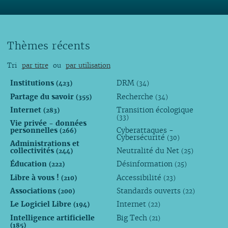
Thèmes récents
Tri
par titre
ou
par utilisation
Institutions
DRM
(423)
(34)
Partage du savoir
Recherche
(355)
(34)
Internet
Transition écologique
(283)
(33)
Vie privée - données
personnelles
Cyberattaques -
(266)
Cybersécurité
(30)
Administrations et
collectivités
Neutralité du Net
(244)
(25)
Éducation
Désinformation
(222)
(25)
Libre à vous !
Accessibilité
(210)
(23)
Associations
Standards ouverts
(200)
(22)
Le Logiciel Libre
Internet
(194)
(22)
Intelligence artificielle
Big Tech
(21)
(185)