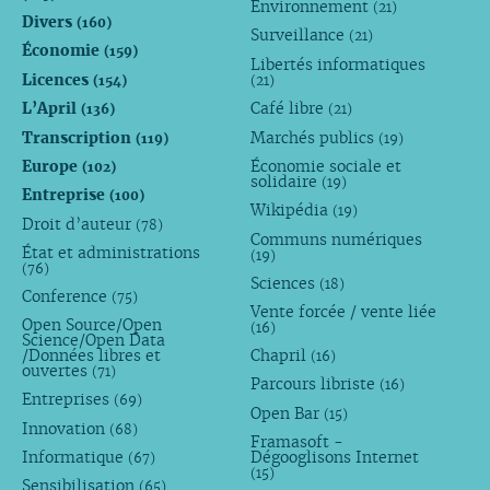
Environnement
(21)
Divers
(160)
Surveillance
(21)
Économie
(159)
Libertés informatiques
Licences
(154)
(21)
L’April
Café libre
(136)
(21)
Transcription
Marchés publics
(119)
(19)
Europe
Économie sociale et
(102)
solidaire
(19)
Entreprise
(100)
Wikipédia
(19)
Droit d’auteur
(78)
Communs numériques
État et administrations
(19)
(76)
Sciences
(18)
Conference
(75)
Vente forcée / vente liée
Open Source/Open
(16)
Science/Open Data
/Données libres et
Chapril
(16)
ouvertes
(71)
Parcours libriste
(16)
Entreprises
(69)
Open Bar
(15)
Innovation
(68)
Framasoft -
Informatique
Dégooglisons Internet
(67)
(15)
Sensibilisation
(65)