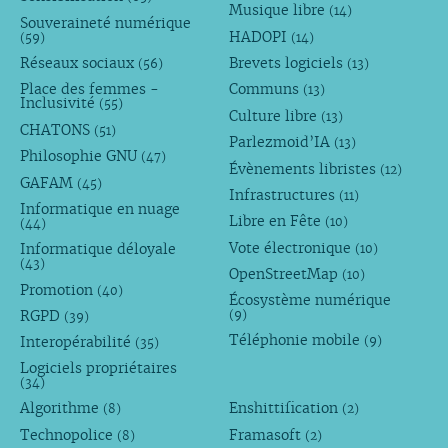
Musique libre
(14)
Souveraineté numérique
HADOPI
(59)
(14)
Réseaux sociaux
Brevets logiciels
(56)
(13)
Place des femmes -
Communs
(13)
Inclusivité
(55)
Culture libre
(13)
CHATONS
(51)
Parlezmoid’IA
(13)
Philosophie GNU
(47)
Évènements libristes
(12)
GAFAM
(45)
Infrastructures
(11)
Informatique en nuage
Libre en Fête
(10)
(44)
Vote électronique
Informatique déloyale
(10)
(43)
OpenStreetMap
(10)
Promotion
(40)
Écosystème numérique
RGPD
(9)
(39)
Téléphonie mobile
Interopérabilité
(9)
(35)
Logiciels propriétaires
(34)
Algorithme
Enshittification
(8)
(2)
Technopolice
Framasoft
(8)
(2)