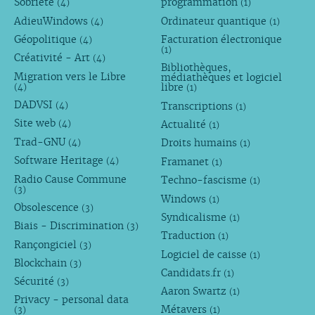
Sobriété
programmation
(4)
(1)
AdieuWindows
Ordinateur quantique
(4)
(1)
Géopolitique
Facturation électronique
(4)
(1)
Créativité - Art
(4)
Bibliothèques,
Migration vers le Libre
médiathèques et logiciel
libre
(4)
(1)
DADVSI
Transcriptions
(4)
(1)
Site web
Actualité
(4)
(1)
Trad-GNU
Droits humains
(4)
(1)
Software Heritage
Framanet
(4)
(1)
Radio Cause Commune
Techno-fascisme
(1)
(3)
Windows
(1)
Obsolescence
(3)
Syndicalisme
(1)
Biais - Discrimination
(3)
Traduction
(1)
Rançongiciel
(3)
Logiciel de caisse
(1)
Blockchain
(3)
Candidats.fr
(1)
Sécurité
(3)
Aaron Swartz
(1)
Privacy - personal data
Métavers
(3)
(1)