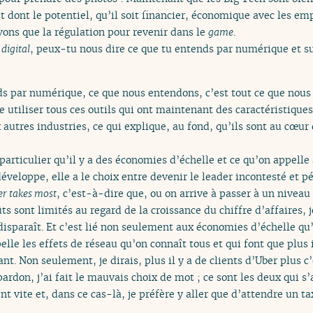
t dont le potentiel, qu’il soit financier, économique avec les empl
vons que la régulation pour revenir dans le
game
.
u
digital
, peux-tu nous dire ce que tu entends par numérique et su
ds par numérique, ce que nous entendons, c’est tout ce que nous
e utiliser tous ces outils qui ont maintenant des caractéristiqu
 autres industries, ce qui explique, au fond, qu’ils sont au cœur 
rticulier qu’il y a des économies d’échelle et ce qu’on appelle 
éveloppe, elle a le choix entre devenir le leader incontesté et pér
er takes most
, c’est-à-dire que, ou on arrive à passer à un niveau
ûts sont limités au regard de la croissance du chiffre d’affaires, 
 disparaît. Et c’est lié non seulement aux économies d’échelle q
lle les effets de réseau qu’on connaît tous et qui font que plus 
nt. Non seulement, je dirais, plus il y a de clients d’Uber plus c’
ardon, j’ai fait le mauvais choix de mot ; ce sont les deux qui s’
ent vite et, dans ce cas-là, je préfère y aller que d’attendre un 