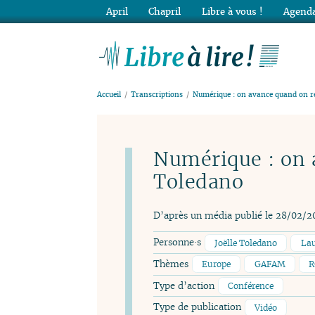
April
Chapril
Libre à vous !
Agenda
Lib
Accueil
Transcriptions
Numérique : on avance quand on ré
Numérique : on 
Toledano
D’après un média publié le 28/02/2
Personne·s
Joëlle Toledano
Lau
Thèmes
Europe
GAFAM
R
Type d’action
Conférence
Type de publication
Vidéo