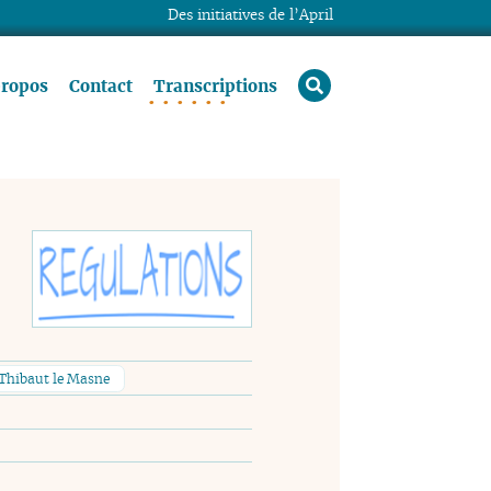
Des initiatives de l’April
rechercher
propos
Contact
Transcriptions
Thibaut le Masne