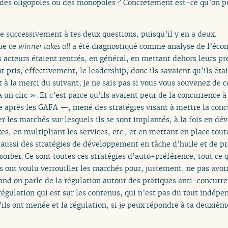
é des oligopoles ou des monopoles ? Concrètement est-ce qu’on peu
re successivement à tes deux questions, puisqu’il y en a deux.
que ce
winner takes all
a été diagnostiqué comme analyse de l’éco
ces acteurs étaient rentrés, en général, en mettant dehors leurs pr
nt pris, effectivement, le leadership, donc ils savaient qu’ils éta
 à la merci du suivant, je ne sais pas si vous vous souvenez de 
un clic ». Et c’est parce qu’ils avaient peur de la concurrence à 
e après les GAFA —, mené des stratégies visant à mettre la con
iller les marchés sur lesquels ils se sont implantés, à la fois en d
es, en multipliant les services, etc., et en mettant en place toute
, aussi des stratégies de développement en tâche d’huile et de p
orber. Ce sont toutes ces stratégies d’auto-préférence, tout ce q
s ont voulu verrouiller les marchés pour, justement, ne pas avoir
quand on parle de la régulation autour des pratiques anti-concurre
gulation qui est sur les contenus, qui n’est pas du tout indépend
’ils ont menée et la régulation, si je peux répondre à ta deuxiè