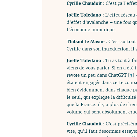
Cyrille Chaudoit :
C’est ça l’effe
Joëlle Toledano :
L’effet réseau
d’effet d’avalanche – une fois qu
l’économie numérique.
Thibaut le Masne :
C’est surtout
Cyrille dans son introduction, il 
Joëlle Toledano :
Tu as tout à fa
viens de vous parler. Si on a ét
revoie un peu dans ChatGPT
[
3
]
–
étaient engagés dans cette course 
bien évidemment dans chaque pays
le seul, qui explique la difficul
que la France, il y a plus de clie
volume qui sont absolument cruci
Cyrille Chaudoit :
C’est précisém
vite, qu’il faut désormais essaye