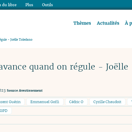
 du libre
Plus
Outils
re à lire !
Thèmes
Actualités
À 
gule - Joëlle Toledano
avance quand on régule - Joëlle
023
Source
Avertissement
rent Guérin
Emmanuel Goffi
Cédric O
Cyrille Chaudoit
GPD