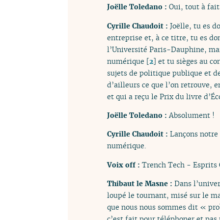
Joëlle Toledano :
Oui, tout à fait
Cyrille Chaudoit :
Joëlle, tu es 
entreprise et, à ce titre, tu es 
l’Université Paris-Dauphine, ma
numérique
[
2
]
et tu sièges au co
sujets de politique publique et d
d’ailleurs ce que l’on retrouve, 
et qui a reçu le Prix du livre d’É
Joëlle Toledano :
Absolument !
Cyrille Chaudoit :
Lançons notre 
numérique.
Voix off :
Trench Tech - Esprits 
Thibaut le Masne :
Dans l’unive
loupé le tournant, misé sur le ma
que nous nous sommes dit « pro
c’est fait pour téléphoner et pas