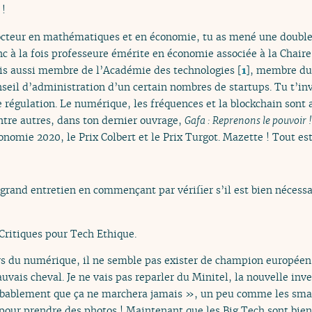
 !
docteur en mathématiques et en économie, tu as mené une double c
donc à la fois professeure émérite en économie associée à la Chai
is aussi membre de l’Académie des technologies
[
1
]
, membre du 
nseil d’administration d’un certain nombres de startups. Tu t’in
e régulation. Le numérique, les fréquences et la blockchain sont a
entre autres, dans ton dernier ouvrage,
Gafa : Reprenons le pouvoir !
conomie 2020, le Prix Colbert et le Prix Turgot. Mazette ! Tout est
grand entretien en commençant par vérifier s’il est bien nécessa
Critiques pour Tech Ethique.
rs du numérique, il ne semble pas exister de champion européen
uvais cheval. Je ne vais pas reparler du Minitel, la nouvelle in
bablement que ça ne marchera jamais », un peu comme les smar
 pour prendre des photos ! Maintenant que les Big Tech sont bien 