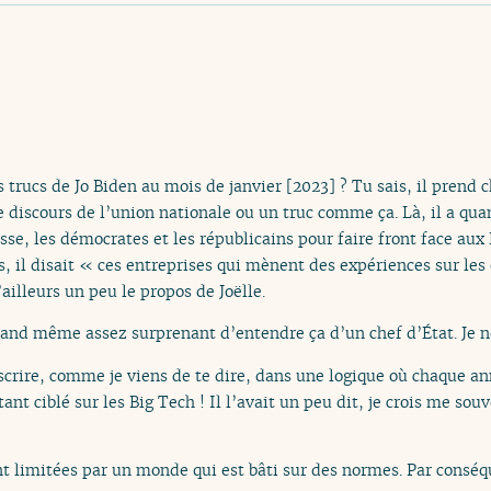
s trucs de Jo Biden au mois de janvier [2023] ? Tu sais, il prend 
le discours de l’union nationale ou un truc comme ça. Là, il a qu
isse, les démocrates et les républicains pour faire front face aux
, il disait « ces entreprises qui mènent des expériences sur les 
ailleurs un peu le propos de Joëlle.
uand même assez surprenant d’entendre ça d’un chef d’État. Je ne
ire, comme je viens de te dire, dans une logique où chaque anné
tant ciblé sur les Big Tech ! Il l’avait un peu dit, je crois me s
nt limitées par un monde qui est bâti sur des normes. Par conséq