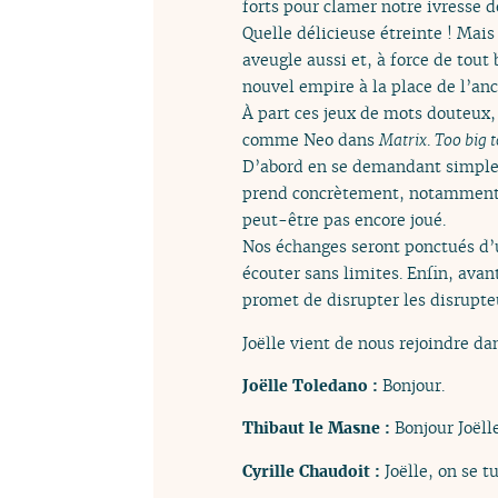
forts pour clamer notre ivresse 
Quelle délicieuse étreinte ! Mais 
aveugle aussi et, à force de tout
nouvel empire à la place de l’an
À part ces jeux de mots douteux,
comme Neo dans
Matrix
.
Too big t
D’abord en se demandant simplem
prend concrètement, notamment e
peut-être pas encore joué.
Nos échanges seront ponctués d
écouter sans limites. Enfin, avan
promet de disrupter les disrupte
Joëlle vient de nous rejoindre dan
Joëlle Toledano :
Bonjour.
Thibaut le Masne :
Bonjour Joëlle
Cyrille Chaudoit :
Joëlle, on se t