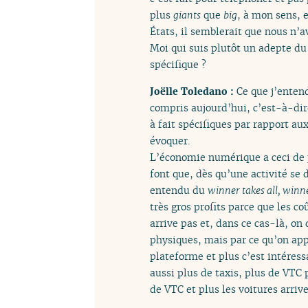
plus
giants
que
big
, à mon sens, e
États, il semblerait que nous n’a
Moi qui suis plutôt un adepte d
spécifique ?
Joëlle Toledano :
Ce que j’enten
compris aujourd’hui, c’est-à-dir
à fait spécifiques par rapport aux
évoquer.
L’économie numérique a ceci de pa
font que, dès qu’une activité se d
entendu du
winner takes all, winn
très gros profits parce que les co
arrive pas et, dans ce cas-là, on
physiques, mais par ce qu’on appe
plateforme et plus c’est intéressa
aussi plus de taxis, plus de VTC p
de VTC et plus les voitures arriv