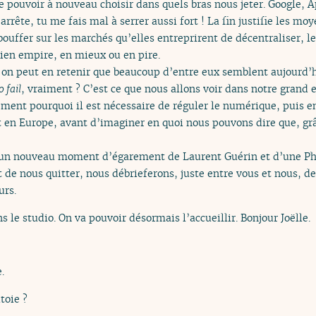
de pouvoir à nouveau choisir dans quels bras nous jeter. Google,
arrête, tu me fais mal à serrer aussi fort ! La fin justifie les m
 bouffer sur les marchés qu’elles entreprirent de décentraliser, l
cien empire, en mieux ou en pire.
 on peut en retenir que beaucoup d’entre eux semblent aujourd’h
o fail
, vraiment ? C’est ce que nous allons voir dans notre grand 
ent pourquoi il est nécessaire de réguler le numérique, puis 
n Europe, avant d’imaginer en quoi nous pouvons dire que, grâce
’un nouveau moment d’égarement de Laurent Guérin et d’une Ph
t de nous quitter, nous débrieferons, juste entre vous et nous, de
urs.
s le studio. On va pouvoir désormais l’accueillir. Bonjour Joëlle.
.
utoie ?