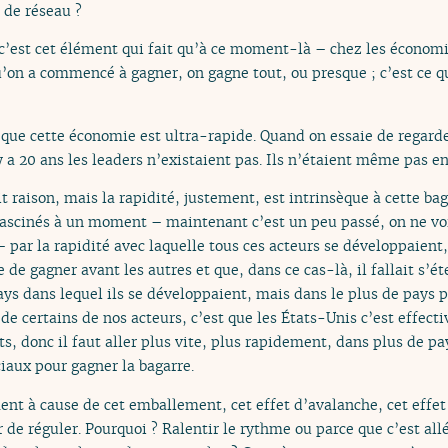
t de réseau ?
 c’est cet élément qui fait qu’à ce moment-là – chez les économis
’on a commencé à gagner, on gagne tout, ou presque ; c’est ce qui
 que cette économie est ultra-rapide. Quand on essaie de regarde
y a 20 ans les leaders n’existaient pas. Ils n’étaient même pas en
it raison, mais la rapidité, justement, est intrinsèque à cette ba
é fascinés à un moment – maintenant c’est un peu passé, on ne vo
 par la rapidité avec laquelle tous ces acteurs se développaient,
de gagner avant les autres et que, dans ce cas-là, il fallait s’ét
 dans lequel ils se développaient, mais dans le plus de pays p
té de certains de nos acteurs, c’est que les États-Unis c’est ef
nts, donc il faut aller plus vite, plus rapidement, dans plus de pa
aux pour gagner la bagarre.
ent à cause de cet emballement, cet effet d’avalanche, cet effet 
r de réguler. Pourquoi ? Ralentir le rythme ou parce que c’est al