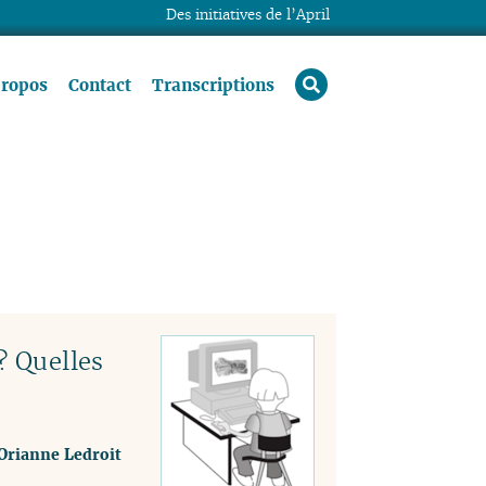
Des initiatives de l’April
rechercher
propos
Contact
Transcriptions
? Quelles
Orianne Ledroit