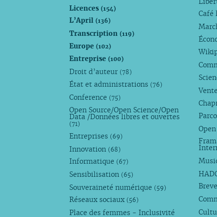
Liber
Licences
(154)
Café 
L’April
(136)
Marc
Transcription
(119)
Écono
Europe
(102)
Wiki
Entreprise
(100)
Comm
Droit d’auteur
(78)
Scie
État et administrations
(76)
Vente
Conference
(75)
Chap
Open Source/Open Science/Open
Parco
Data /Données libres et ouvertes
(71)
Open
Entreprises
(69)
Fram
Inte
Innovation
(68)
Musi
Informatique
(67)
HAD
Sensibilisation
(65)
Breve
Souveraineté numérique
(59)
Com
Réseaux sociaux
(56)
Cultu
Place des femmes - Inclusivité