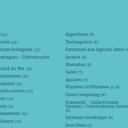
M
Algorithme
(34)
(8)
erche
Technopolice
(34)
(8)
ition écologique
Formation aux logiciels libres
(33)
(
attaques - Cybersécurité
Archive
(8)
Mastodon
(8)
alité du Net
(25)
Santé
(7)
nformation
(25)
Aprilien
(7)
sibilité
(23)
Windows 10/Windows 11
(6)
dards ouverts
(22)
Cloud computing
(6)
rnet
(22)
Framasoft - Collectivisons
Tech
Internet / Convivialisons Inter
(21)
(6)
ronnement
(21)
Inclusion numérique
(6)
illance
(21)
Jeux libres
(5)