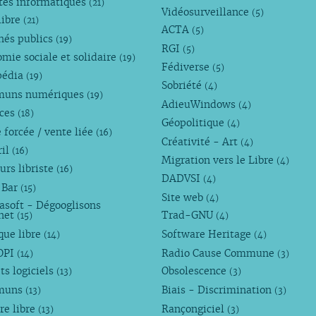
tés informatiques
(21)
Vidéosurveillance
(5)
libre
(21)
ACTA
(5)
hés publics
(19)
RGI
(5)
mie sociale et solidaire
(19)
Fédiverse
(5)
pédia
(19)
Sobriété
(4)
uns numériques
(19)
AdieuWindows
(4)
nces
(18)
Géopolitique
(4)
 forcée / vente liée
(16)
Créativité - Art
(4)
ril
(16)
Migration vers le Libre
(4)
urs libriste
(16)
DADVSI
(4)
 Bar
(15)
Site web
(4)
asoft - Dégooglisons
rnet
Trad-GNU
(15)
(4)
que libre
Software Heritage
(14)
(4)
OPI
Radio Cause Commune
(14)
(3)
ts logiciels
Obsolescence
(13)
(3)
muns
Biais - Discrimination
(13)
(3)
re libre
Rançongiciel
(13)
(3)