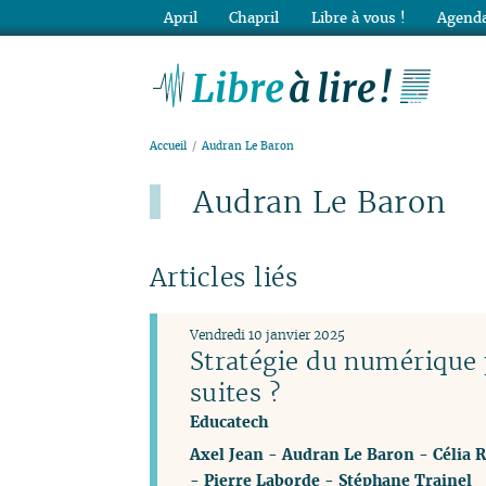
April
Chapril
Libre à vous !
Agenda
Lib
Accueil
Audran Le Baron
Audran Le Baron
Articles liés
Vendredi 10 janvier 2025
Stratégie du numérique p
suites ?
Educatech
Axel Jean
-
Audran Le Baron
-
Célia 
-
Pierre Laborde
-
Stéphane Trainel