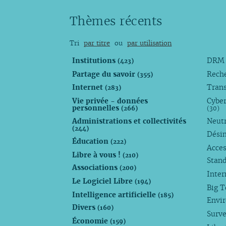
Thèmes récents
Tri
par titre
ou
par utilisation
Institutions
DR
(423)
Partage du savoir
Rech
(355)
Internet
Trans
(283)
Vie privée - données
Cyber
personnelles
(266)
(30)
Administrations et collectivités
Neutr
(244)
Dési
Éducation
(222)
Acces
Libre à vous !
(210)
Stan
Associations
(200)
Inte
Le Logiciel Libre
(194)
Big 
Intelligence artificielle
(185)
Envi
Divers
(160)
Surve
Économie
(159)