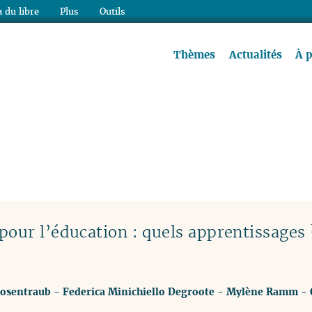
 du libre
Plus
Outils
re à lire !
Thèmes
Actualités
À 
our l’éducation : quels apprentissages 
Rosentraub
-
Federica Minichiello Degroote
-
Mylène Ramm
-