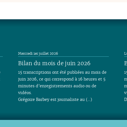
Mercredi 1er juillet 2026
L
Bilan du mois de juin 2026
B
e
15 transcriptions ont été publiées au mois de
1
t
juin 2026, ce qui correspond à 16 heures et 5
m
minutes d’enregistrements audio ou de
m
vidéos.
v
Grégoire Barbey est journaliste au (…)
D