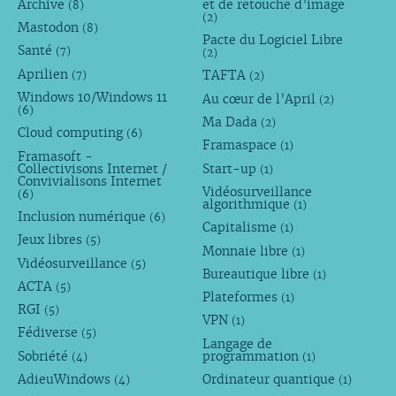
Archive
et de retouche d’image
(8)
(2)
Mastodon
(8)
Pacte du Logiciel Libre
Santé
(7)
(2)
Aprilien
TAFTA
(7)
(2)
Windows 10/Windows 11
Au cœur de l’April
(2)
(6)
Ma Dada
(2)
Cloud computing
(6)
Framaspace
(1)
Framasoft -
Collectivisons Internet /
Start-up
(1)
Convivialisons Internet
Vidéosurveillance
(6)
algorithmique
(1)
Inclusion numérique
(6)
Capitalisme
(1)
Jeux libres
(5)
Monnaie libre
(1)
Vidéosurveillance
(5)
Bureautique libre
(1)
ACTA
(5)
Plateformes
(1)
RGI
(5)
VPN
(1)
Fédiverse
(5)
Langage de
Sobriété
programmation
(4)
(1)
AdieuWindows
Ordinateur quantique
(4)
(1)