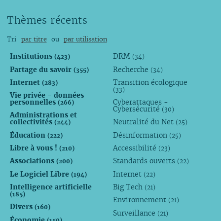
Thèmes récents
Tri
par titre
ou
par utilisation
Institutions
DRM
(423)
(34)
Partage du savoir
Recherche
(355)
(34)
Internet
Transition écologique
(283)
(33)
Vie privée - données
personnelles
Cyberattaques -
(266)
Cybersécurité
(30)
Administrations et
collectivités
Neutralité du Net
(244)
(25)
Éducation
Désinformation
(222)
(25)
Libre à vous !
Accessibilité
(210)
(23)
Associations
Standards ouverts
(200)
(22)
Le Logiciel Libre
Internet
(194)
(22)
Intelligence artificielle
Big Tech
(21)
(185)
Environnement
(21)
Divers
(160)
Surveillance
(21)
Économie
(159)