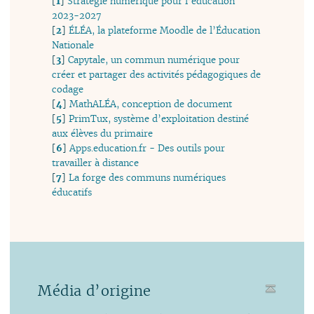
[
1
]
Stratégie numérique pour l’éducation
2023-2027
[
2
]
ÉLÉA, la plateforme Moodle de l’Éducation
Nationale
[
3
]
Capytale, un commun numérique pour
créer et partager des activités pédagogiques de
codage
[
4
]
MathALÉA, conception de document
[
5
]
PrimTux, système d’exploitation destiné
aux élèves du primaire
[
6
]
Apps.education.fr - Des outils pour
travailler à distance
[
7
]
La forge des communs numériques
éducatifs
Média d’origine