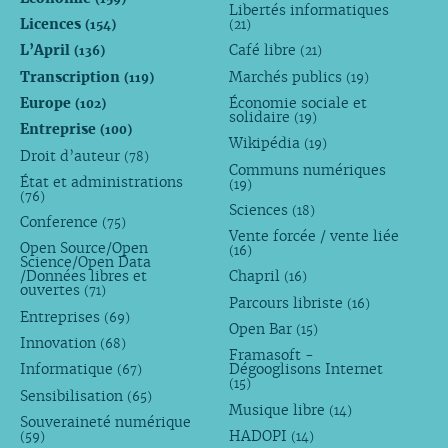
Libertés informatiques
Licences
(154)
(21)
L’April
Café libre
(136)
(21)
Transcription
Marchés publics
(119)
(19)
Europe
Économie sociale et
(102)
solidaire
(19)
Entreprise
(100)
Wikipédia
(19)
Droit d’auteur
(78)
Communs numériques
État et administrations
(19)
(76)
Sciences
(18)
Conference
(75)
Vente forcée / vente liée
Open Source/Open
(16)
Science/Open Data
/Données libres et
Chapril
(16)
ouvertes
(71)
Parcours libriste
(16)
Entreprises
(69)
Open Bar
(15)
Innovation
(68)
Framasoft -
Informatique
Dégooglisons Internet
(67)
(15)
Sensibilisation
(65)
Musique libre
(14)
Souveraineté numérique
HADOPI
(59)
(14)