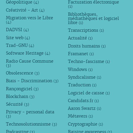
Géopolitique
Facturation électronique
(4)
(1)
Créativité - Art
(4)
Bibliothèques,
Migration vers le Libre
médiathèques et logiciel
libre
(4)
(1)
DADVSI
Transcriptions
(4)
(1)
Site web
Actualité
(4)
(1)
Trad-GNU
Droits humains
(4)
(1)
Software Heritage
Framanet
(4)
(1)
Radio Cause Commune
Techno-fascisme
(1)
(3)
Windows
(1)
Obsolescence
(3)
Syndicalisme
(1)
Biais - Discrimination
(3)
Traduction
(1)
Rançongiciel
(3)
Logiciel de caisse
(1)
Blockchain
(3)
Candidats.fr
(1)
Sécurité
(3)
Aaron Swartz
(1)
Privacy - personal data
Métavers
(3)
(1)
Technosolutionnisme
Cryptographie
(3)
(1)
Podcasting
Raising awareness
(3)
(1)