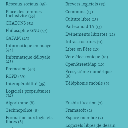
Réseaux sociaux
Brevets logiciels
(56)
(13)
Place des femmes -
Communs
(13)
Inclusivité
(55)
Culture libre
(13)
CHATONS
(51)
Parlezmoid’IA
(13)
Philosophie GNU
(47)
Évènements libristes
(12)
GAFAM
(45)
Infrastructures
(11)
Informatique en nuage
Libre en Fête
(10)
(44)
Vote électronique
Informatique déloyale
(10)
(43)
OpenStreetMap
(10)
Promotion
(40)
Écosystème numérique
RGPD
(9)
(39)
Téléphonie mobile
Interopérabilité
(9)
(35)
Logiciels propriétaires
(34)
Algorithme
Enshittification
(8)
(2)
Technopolice
Framasoft
(8)
(2)
Formation aux logiciels
Espace membre
(2)
libres
(8)
Logiciels libres de dessin