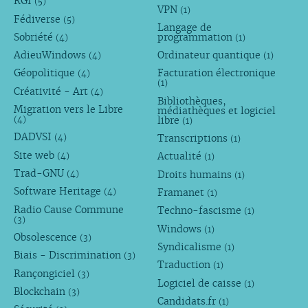
RGI
(5)
VPN
(1)
Fédiverse
(5)
Langage de
Sobriété
programmation
(4)
(1)
AdieuWindows
Ordinateur quantique
(4)
(1)
Géopolitique
Facturation électronique
(4)
(1)
Créativité - Art
(4)
Bibliothèques,
Migration vers le Libre
médiathèques et logiciel
libre
(4)
(1)
DADVSI
Transcriptions
(4)
(1)
Site web
Actualité
(4)
(1)
Trad-GNU
Droits humains
(4)
(1)
Software Heritage
Framanet
(4)
(1)
Radio Cause Commune
Techno-fascisme
(1)
(3)
Windows
(1)
Obsolescence
(3)
Syndicalisme
(1)
Biais - Discrimination
(3)
Traduction
(1)
Rançongiciel
(3)
Logiciel de caisse
(1)
Blockchain
(3)
Candidats.fr
(1)