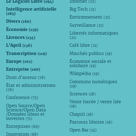
Le Logiciel Libre
Internet
(194)
(22)
Intelligence artificielle
Big Tech
(21)
(185)
Environnement
(21)
Divers
(160)
Surveillance
(21)
Économie
(159)
Libertés informatiques
Licences
(154)
(21)
L’April
Café libre
(136)
(21)
Transcription
Marchés publics
(119)
(19)
Europe
Économie sociale et
(102)
solidaire
(19)
Entreprise
(100)
Wikipédia
(19)
Droit d’auteur
(78)
Communs numériques
État et administrations
(19)
(76)
Sciences
(18)
Conference
(75)
Vente forcée / vente liée
Open Source/Open
(16)
Science/Open Data
/Données libres et
Chapril
(16)
ouvertes
(71)
Parcours libriste
(16)
Entreprises
(69)
Open Bar
(15)
Innovation
(68)