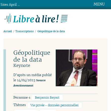
MENU
Sites April ...
Libre à lire !
Accueil
Transcriptions
Géopolitique de la data
Géopolitique
de la data
Keynote
D’après un média publié
le 14/04/2023
Source
Avertissement
Personne·s
Benjamin Bayart
Thèmes
Vie privée - données personnelles