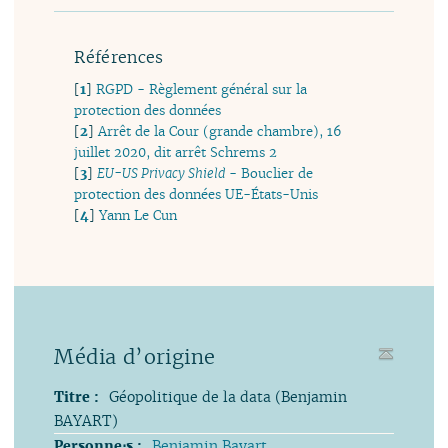
Références
[
1
]
RGPD - Règlement général sur la
protection des données
[
2
]
Arrêt de la Cour (grande chambre), 16
juillet 2020, dit arrêt Schrems 2
[
3
]
EU-US Privacy Shield
- Bouclier de
protection des données UE-États-Unis
[
4
]
Yann Le Cun
Média d’origine
Titre :
Géopolitique de la data (Benjamin
BAYART)
Personne⋅s :
Benjamin Bayart