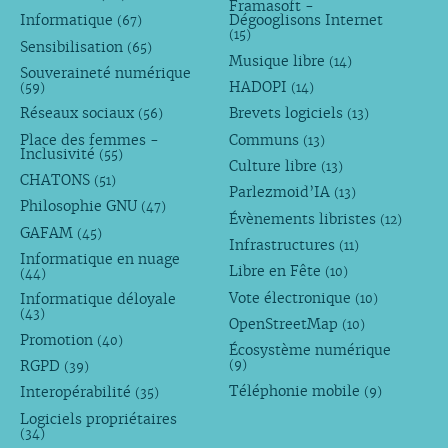
Framasoft -
Informatique
Dégooglisons Internet
(67)
(15)
Sensibilisation
(65)
Musique libre
(14)
Souveraineté numérique
HADOPI
(59)
(14)
Réseaux sociaux
Brevets logiciels
(56)
(13)
Place des femmes -
Communs
(13)
Inclusivité
(55)
Culture libre
(13)
CHATONS
(51)
Parlezmoid’IA
(13)
Philosophie GNU
(47)
Évènements libristes
(12)
GAFAM
(45)
Infrastructures
(11)
Informatique en nuage
Libre en Fête
(10)
(44)
Vote électronique
Informatique déloyale
(10)
(43)
OpenStreetMap
(10)
Promotion
(40)
Écosystème numérique
RGPD
(9)
(39)
Téléphonie mobile
Interopérabilité
(9)
(35)
Logiciels propriétaires
(34)