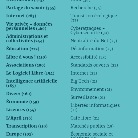
Partage du savoir
Recherche
(355)
(34)
Internet
Transition écologique
(283)
(33)
Vie privée - données
personnelles
Cyberattaques -
(266)
Cybersécurité
(30)
Administrations et
collectivités
Neutralité du Net
(244)
(25)
Éducation
Désinformation
(222)
(25)
Libre à vous !
Accessibilité
(210)
(23)
Associations
Standards ouverts
(200)
(22)
Le Logiciel Libre
Internet
(194)
(22)
Intelligence artificielle
Big Tech
(21)
(185)
Environnement
(21)
Divers
(160)
Surveillance
(21)
Économie
(159)
Libertés informatiques
Licences
(154)
(21)
L’April
Café libre
(136)
(21)
Transcription
Marchés publics
(119)
(19)
Europe
Économie sociale et
(102)