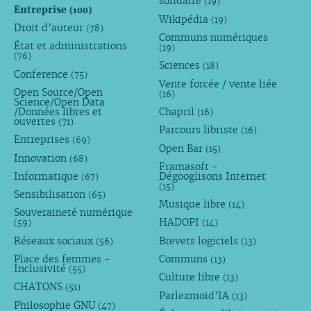
solidaire
(19)
Entreprise
(100)
Wikipédia
(19)
Droit d’auteur
(78)
Communs numériques
État et administrations
(19)
(76)
Sciences
(18)
Conference
(75)
Vente forcée / vente liée
Open Source/Open
(16)
Science/Open Data
/Données libres et
Chapril
(16)
ouvertes
(71)
Parcours libriste
(16)
Entreprises
(69)
Open Bar
(15)
Innovation
(68)
Framasoft -
Informatique
Dégooglisons Internet
(67)
(15)
Sensibilisation
(65)
Musique libre
(14)
Souveraineté numérique
HADOPI
(59)
(14)
Réseaux sociaux
Brevets logiciels
(56)
(13)
Place des femmes -
Communs
(13)
Inclusivité
(55)
Culture libre
(13)
CHATONS
(51)
Parlezmoid’IA
(13)
Philosophie GNU
(47)