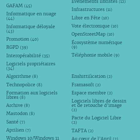
Évènements libristes
(12)
GAFAM
(45)
Infrastructures
(11)
Informatique en nuage
Libre en Fête
(10)
(44)
Vote électronique
Informatique déloyale
(10)
(43)
OpenStreetMap
(10)
Promotion
(40)
Écosystème numérique
RGPD
(9)
(39)
Téléphonie mobile
Interopérabilité
(9)
(35)
Logiciels propriétaires
(34)
Algorithme
Enshittification
(8)
(2)
Technopolice
Framasoft
(8)
(2)
Formation aux logiciels
Espace membre
(2)
libres
(8)
Logiciels libres de dessin
Archive
et de retouche d’image
(8)
(2)
Mastodon
(8)
Pacte du Logiciel Libre
Santé
(7)
(2)
Aprilien
TAFTA
(7)
(2)
Windows 10/Windows 11
Au cœur de l’April
(2)