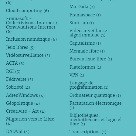
(6)
Ma Dada
(2)
Cloud computing
(6)
Framaspace
(1)
Framasoft -
Collectivisons Internet /
Start-up
(1)
Convivialisons Internet
Vidéosurveillance
(6)
algorithmique
(1)
Inclusion numérique
(6)
Capitalisme
(1)
Jeux libres
(5)
Monnaie libre
(1)
Vidéosurveillance
(5)
Bureautique libre
(1)
ACTA
(5)
Plateformes
(1)
RGI
(5)
VPN
(1)
Fédiverse
(5)
Langage de
Sobriété
programmation
(4)
(1)
AdieuWindows
Ordinateur quantique
(4)
(1)
Géopolitique
Facturation électronique
(4)
(1)
Créativité - Art
(4)
Bibliothèques,
Migration vers le Libre
médiathèques et logiciel
libre
(4)
(1)
DADVSI
Transcriptions
(4)
(1)