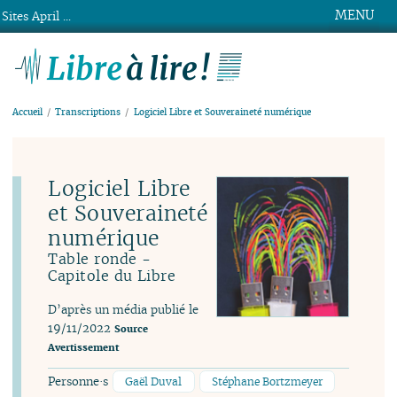
MENU
Sites April ...
Libre à lire !
Accueil
Transcriptions
Logiciel Libre et Souveraineté numérique
Logiciel Libre
et Souveraineté
numérique
Table ronde -
Capitole du Libre
D’après un média publié le
19/11/2022
Source
Avertissement
Personne·s
Gaël Duval
Stéphane Bortzmeyer