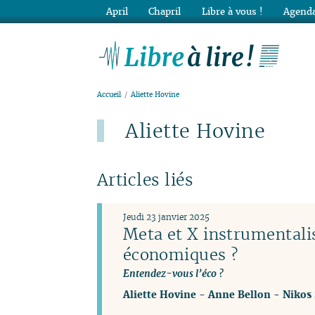
April
Chapril
Libre à vous !
Agenda
Lib
Accueil
Aliette Hovine
Aliette Hovine
Articles liés
Jeudi 23 janvier 2025
Meta et X instrumentalis
économiques ?
Entendez-vous l’éco ?
Aliette Hovine
-
Anne Bellon
-
Nikos