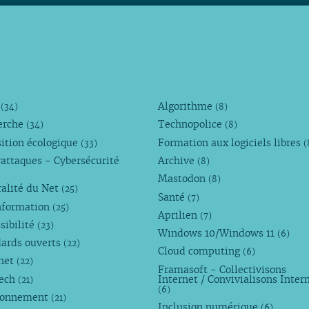
M
Algorithme
(34)
(8)
erche
Technopolice
(34)
(8)
ition écologique
Formation aux logiciels libres
(33)
(
attaques - Cybersécurité
Archive
(8)
Mastodon
(8)
alité du Net
(25)
Santé
(7)
nformation
(25)
Aprilien
(7)
sibilité
(23)
Windows 10/Windows 11
(6)
dards ouverts
(22)
Cloud computing
(6)
rnet
(22)
Framasoft - Collectivisons
Tech
Internet / Convivialisons Inter
(21)
(6)
ronnement
(21)
Inclusion numérique
(6)