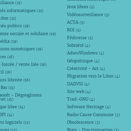
illance
(21)
Jeux libres
(5)
tés informatiques
(21)
Vidéosurveillance
(5)
libre
(21)
ACTA
(5)
hés publics
(19)
RGI
(5)
mie sociale et solidaire
(19)
Fédiverse
(5)
pédia
(19)
Sobriété
(4)
uns numériques
(19)
AdieuWindows
(4)
nces
(18)
Géopolitique
(4)
 forcée / vente liée
(16)
Créativité - Art
(4)
ril
(16)
Migration vers le Libre
(4)
urs libriste
(16)
DADVSI
(4)
 Bar
(15)
Site web
(4)
asoft - Dégooglisons
rnet
Trad-GNU
(15)
(4)
que libre
Software Heritage
(14)
(4)
OPI
Radio Cause Commune
(14)
(3)
ts logiciels
Obsolescence
(13)
(3)
muns
Biais - Discrimination
(13)
(3)