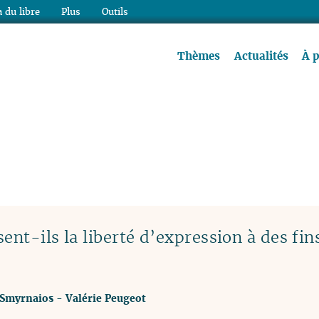
 du libre
Plus
Outils
re à lire !
Thèmes
Actualités
À 
ent-ils la liberté d’expression à des fin
 Smyrnaios
-
Valérie Peugeot