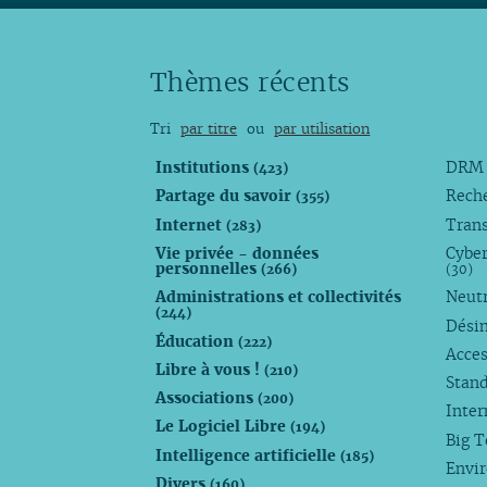
Thèmes récents
Tri
par titre
ou
par utilisation
Institutions
DR
(423)
Partage du savoir
Rech
(355)
Internet
Trans
(283)
Vie privée - données
Cyber
personnelles
(266)
(30)
Administrations et collectivités
Neutr
(244)
Dési
Éducation
(222)
Acces
Libre à vous !
(210)
Stan
Associations
(200)
Inte
Le Logiciel Libre
(194)
Big 
Intelligence artificielle
(185)
Envi
Divers
(160)