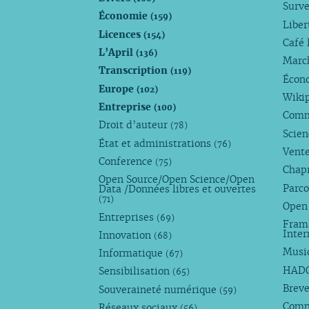
Surve
Économie
(159)
Liber
Licences
(154)
Café 
L’April
(136)
Marc
Transcription
(119)
Écono
Europe
(102)
Wiki
Entreprise
(100)
Comm
Droit d’auteur
(78)
Scie
État et administrations
(76)
Vente
Conference
(75)
Chap
Open Source/Open Science/Open
Parco
Data /Données libres et ouvertes
(71)
Open
Entreprises
(69)
Fram
Inte
Innovation
(68)
Musi
Informatique
(67)
HAD
Sensibilisation
(65)
Breve
Souveraineté numérique
(59)
Com
Réseaux sociaux
(56)