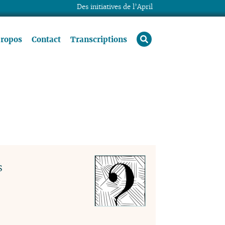
Des initiatives de l’April
rechercher
propos
Contact
Transcriptions
s