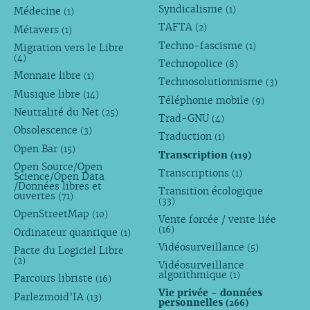
Syndicalisme
(1)
Médecine
(1)
TAFTA
(2)
Métavers
(1)
Techno-fascisme
(1)
Migration vers le Libre
(4)
Technopolice
(8)
Monnaie libre
(1)
Technosolutionnisme
(3)
Musique libre
(14)
Téléphonie mobile
(9)
Neutralité du Net
(25)
Trad-GNU
(4)
Obsolescence
(3)
Traduction
(1)
Open Bar
(15)
Transcription
(119)
Open Source/Open
Transcriptions
(1)
Science/Open Data
/Données libres et
Transition écologique
ouvertes
(71)
(33)
OpenStreetMap
(10)
Vente forcée / vente liée
(16)
Ordinateur quantique
(1)
Vidéosurveillance
(5)
Pacte du Logiciel Libre
(2)
Vidéosurveillance
algorithmique
(1)
Parcours libriste
(16)
Vie privée - données
Parlezmoid’IA
(13)
personnelles
(266)