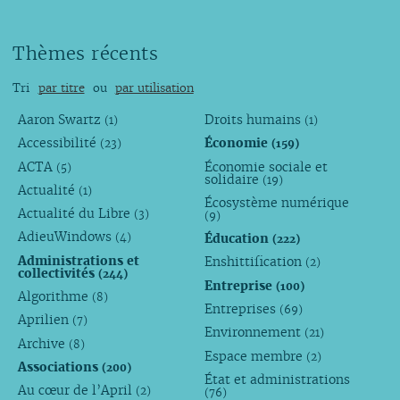
Thèmes récents
Tri
par titre
ou
par utilisation
Aaron Swartz
Droits humains
(1)
(1)
Accessibilité
Économie
(23)
(159)
ACTA
Économie sociale et
(5)
solidaire
(19)
Actualité
(1)
Écosystème numérique
Actualité du Libre
(3)
(9)
AdieuWindows
Éducation
(4)
(222)
Administrations et
Enshittification
(2)
collectivités
(244)
Entreprise
(100)
Algorithme
(8)
Entreprises
(69)
Aprilien
(7)
Environnement
(21)
Archive
(8)
Espace membre
(2)
Associations
(200)
État et administrations
Au cœur de l’April
(2)
(76)