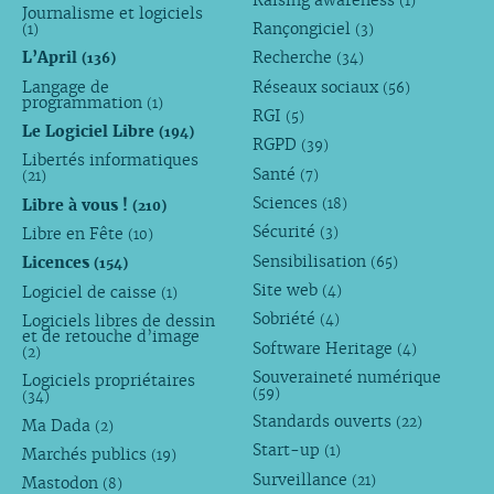
(1)
Journalisme et logiciels
Rançongiciel
(1)
(3)
L’April
Recherche
(136)
(34)
Langage de
Réseaux sociaux
(56)
programmation
(1)
RGI
(5)
Le Logiciel Libre
(194)
RGPD
(39)
Libertés informatiques
Santé
(7)
(21)
Sciences
Libre à vous !
(18)
(210)
Sécurité
Libre en Fête
(3)
(10)
Sensibilisation
Licences
(65)
(154)
Site web
Logiciel de caisse
(4)
(1)
Sobriété
Logiciels libres de dessin
(4)
et de retouche d’image
Software Heritage
(4)
(2)
Souveraineté numérique
Logiciels propriétaires
(59)
(34)
Standards ouverts
(22)
Ma Dada
(2)
Start-up
(1)
Marchés publics
(19)
Surveillance
(21)
Mastodon
(8)