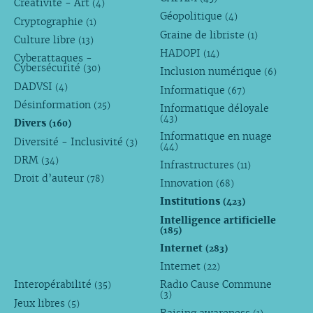
Créativité - Art
(4)
Géopolitique
(4)
Cryptographie
(1)
Graine de libriste
(1)
Culture libre
(13)
HADOPI
(14)
Cyberattaques -
Cybersécurité
(30)
Inclusion numérique
(6)
DADVSI
(4)
Informatique
(67)
Désinformation
(25)
Informatique déloyale
(43)
Divers
(160)
Informatique en nuage
Diversité - Inclusivité
(3)
(44)
DRM
(34)
Infrastructures
(11)
Droit d’auteur
(78)
Innovation
(68)
Institutions
(423)
Intelligence artificielle
(185)
Internet
(283)
Internet
(22)
Interopérabilité
Radio Cause Commune
(35)
(3)
Jeux libres
(5)
Raising awareness