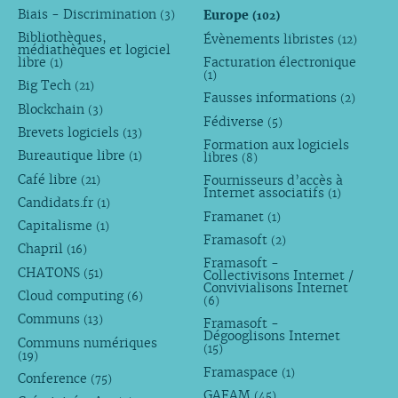
Biais - Discrimination
Europe
(3)
(102)
Bibliothèques,
Évènements libristes
(12)
médiathèques et logiciel
libre
Facturation électronique
(1)
(1)
Big Tech
(21)
Fausses informations
(2)
Blockchain
(3)
Fédiverse
(5)
Brevets logiciels
(13)
Formation aux logiciels
Bureautique libre
libres
(1)
(8)
Café libre
Fournisseurs d’accès à
(21)
Internet associatifs
(1)
Candidats.fr
(1)
Framanet
(1)
Capitalisme
(1)
Framasoft
(2)
Chapril
(16)
Framasoft -
CHATONS
(51)
Collectivisons Internet /
Convivialisons Internet
Cloud computing
(6)
(6)
Communs
(13)
Framasoft -
Dégooglisons Internet
Communs numériques
(15)
(19)
Framaspace
(1)
Conference
(75)
GAFAM
(45)