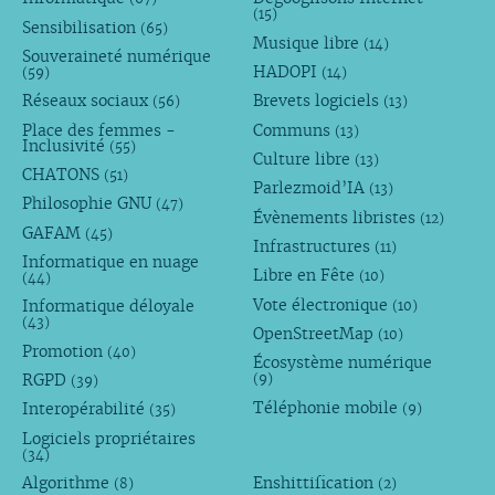
(15)
Sensibilisation
(65)
Musique libre
(14)
Souveraineté numérique
HADOPI
(59)
(14)
Réseaux sociaux
Brevets logiciels
(56)
(13)
Place des femmes -
Communs
(13)
Inclusivité
(55)
Culture libre
(13)
CHATONS
(51)
Parlezmoid’IA
(13)
Philosophie GNU
(47)
Évènements libristes
(12)
GAFAM
(45)
Infrastructures
(11)
Informatique en nuage
Libre en Fête
(10)
(44)
Vote électronique
Informatique déloyale
(10)
(43)
OpenStreetMap
(10)
Promotion
(40)
Écosystème numérique
RGPD
(9)
(39)
Téléphonie mobile
Interopérabilité
(9)
(35)
Logiciels propriétaires
(34)
Algorithme
Enshittification
(8)
(2)