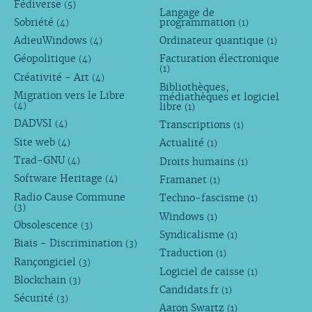
Fédiverse
(5)
Langage de
Sobriété
programmation
(4)
(1)
AdieuWindows
Ordinateur quantique
(4)
(1)
Géopolitique
Facturation électronique
(4)
(1)
Créativité - Art
(4)
Bibliothèques,
Migration vers le Libre
médiathèques et logiciel
libre
(4)
(1)
DADVSI
Transcriptions
(4)
(1)
Site web
Actualité
(4)
(1)
Trad-GNU
Droits humains
(4)
(1)
Software Heritage
Framanet
(4)
(1)
Radio Cause Commune
Techno-fascisme
(1)
(3)
Windows
(1)
Obsolescence
(3)
Syndicalisme
(1)
Biais - Discrimination
(3)
Traduction
(1)
Rançongiciel
(3)
Logiciel de caisse
(1)
Blockchain
(3)
Candidats.fr
(1)
Sécurité
(3)
Aaron Swartz
(1)