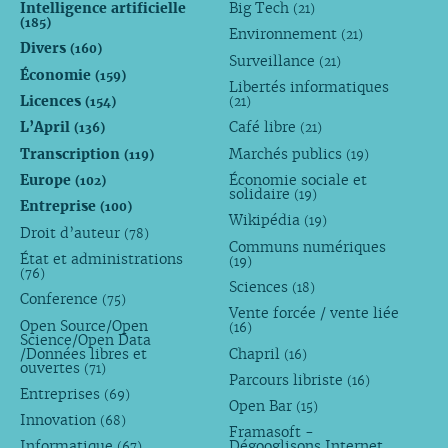
Intelligence artificielle
Big Tech
(21)
(185)
Environnement
(21)
Divers
(160)
Surveillance
(21)
Économie
(159)
Libertés informatiques
Licences
(154)
(21)
L’April
Café libre
(136)
(21)
Transcription
Marchés publics
(119)
(19)
Europe
Économie sociale et
(102)
solidaire
(19)
Entreprise
(100)
Wikipédia
(19)
Droit d’auteur
(78)
Communs numériques
État et administrations
(19)
(76)
Sciences
(18)
Conference
(75)
Vente forcée / vente liée
Open Source/Open
(16)
Science/Open Data
/Données libres et
Chapril
(16)
ouvertes
(71)
Parcours libriste
(16)
Entreprises
(69)
Open Bar
(15)
Innovation
(68)
Framasoft -
Informatique
Dégooglisons Internet
(67)