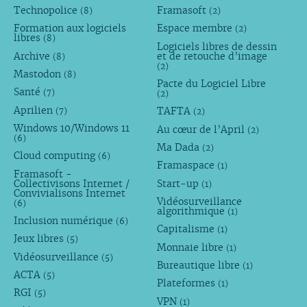
Technopolice
Framasoft
(8)
(2)
Formation aux logiciels
Espace membre
(2)
libres
(8)
Logiciels libres de dessin
Archive
et de retouche d’image
(8)
(2)
Mastodon
(8)
Pacte du Logiciel Libre
Santé
(7)
(2)
Aprilien
TAFTA
(7)
(2)
Windows 10/Windows 11
Au cœur de l’April
(2)
(6)
Ma Dada
(2)
Cloud computing
(6)
Framaspace
(1)
Framasoft -
Collectivisons Internet /
Start-up
(1)
Convivialisons Internet
Vidéosurveillance
(6)
algorithmique
(1)
Inclusion numérique
(6)
Capitalisme
(1)
Jeux libres
(5)
Monnaie libre
(1)
Vidéosurveillance
(5)
Bureautique libre
(1)
ACTA
(5)
Plateformes
(1)
RGI
(5)
VPN
(1)