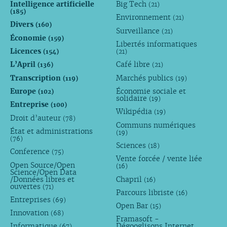
Intelligence artificielle
Big Tech
(21)
(185)
Environnement
(21)
Divers
(160)
Surveillance
(21)
Économie
(159)
Libertés informatiques
Licences
(154)
(21)
L’April
Café libre
(136)
(21)
Transcription
Marchés publics
(119)
(19)
Europe
Économie sociale et
(102)
solidaire
(19)
Entreprise
(100)
Wikipédia
(19)
Droit d’auteur
(78)
Communs numériques
État et administrations
(19)
(76)
Sciences
(18)
Conference
(75)
Vente forcée / vente liée
Open Source/Open
(16)
Science/Open Data
/Données libres et
Chapril
(16)
ouvertes
(71)
Parcours libriste
(16)
Entreprises
(69)
Open Bar
(15)
Innovation
(68)
Framasoft -
Informatique
Dégooglisons Internet
(67)