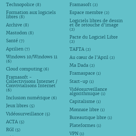
Technopolice
Framasoft
(8)
(2)
Formation aux logiciels
Espace membre
(2)
libres
(8)
Logiciels libres de dessin
Archive
et de retouche d’image
(8)
(2)
Mastodon
(8)
Pacte du Logiciel Libre
Santé
(7)
(2)
Aprilien
TAFTA
(7)
(2)
Windows 10/Windows 11
Au cœur de l’April
(2)
(6)
Ma Dada
(2)
Cloud computing
(6)
Framaspace
(1)
Framasoft -
Collectivisons Internet /
Start-up
(1)
Convivialisons Internet
Vidéosurveillance
(6)
algorithmique
(1)
Inclusion numérique
(6)
Capitalisme
(1)
Jeux libres
(5)
Monnaie libre
(1)
Vidéosurveillance
(5)
Bureautique libre
(1)
ACTA
(5)
Plateformes
(1)
RGI
(5)
VPN
(1)