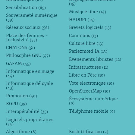
(15)
Sensibilisation
(65)
Musique libre
(14)
Souveraineté numérique
HADOPI
(59)
(14)
Réseaux sociaux
Brevets logiciels
(56)
(13)
Place des femmes -
Communs
(13)
Inclusivité
(55)
Culture libre
(13)
CHATONS
(51)
Parlezmoid’IA
(13)
Philosophie GNU
(47)
Évènements libristes
(12)
GAFAM
(45)
Infrastructures
(11)
Informatique en nuage
Libre en Fête
(10)
(44)
Vote électronique
Informatique déloyale
(10)
(43)
OpenStreetMap
(10)
Promotion
(40)
Écosystème numérique
RGPD
(9)
(39)
Téléphonie mobile
Interopérabilité
(9)
(35)
Logiciels propriétaires
(34)
Algorithme
Enshittification
(8)
(2)