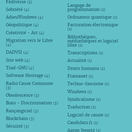
Fédiverse
(5)
Langage de
Sobriété
programmation
(4)
(1)
AdieuWindows
Ordinateur quantique
(4)
(1)
Géopolitique
Facturation électronique
(4)
(1)
Créativité - Art
(4)
Bibliothèques,
Migration vers le Libre
médiathèques et logiciel
libre
(4)
(1)
DADVSI
Transcriptions
(4)
(1)
Site web
Actualité
(4)
(1)
Trad-GNU
Droits humains
(4)
(1)
Software Heritage
Framanet
(4)
(1)
Radio Cause Commune
Techno-fascisme
(1)
(3)
Windows
(1)
Obsolescence
(3)
Syndicalisme
(1)
Biais - Discrimination
(3)
Traduction
(1)
Rançongiciel
(3)
Logiciel de caisse
(1)
Blockchain
(3)
Candidats.fr
(1)
Sécurité
(3)
Aaron Swartz
(1)