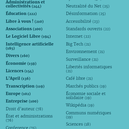
Administrations et
collectivités
Neutralité du Net
(244)
(25)
Éducation
Désinformation
(222)
(25)
Libre à vous !
Accessibilité
(210)
(23)
Associations
Standards ouverts
(200)
(22)
Le Logiciel Libre
Internet
(194)
(22)
Intelligence artificielle
Big Tech
(21)
(185)
Environnement
(21)
Divers
(160)
Surveillance
(21)
Économie
(159)
Libertés informatiques
Licences
(154)
(21)
L’April
Café libre
(136)
(21)
Transcription
Marchés publics
(119)
(19)
Europe
Économie sociale et
(102)
solidaire
(19)
Entreprise
(100)
Wikipédia
(19)
Droit d’auteur
(78)
Communs numériques
État et administrations
(19)
(76)
Sciences
(18)
Conference
(75)