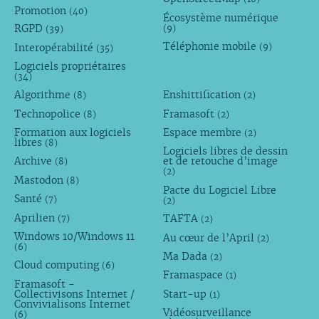
Promotion
(40)
Écosystème numérique
RGPD
(9)
(39)
Téléphonie mobile
Interopérabilité
(9)
(35)
Logiciels propriétaires
(34)
Algorithme
Enshittification
(8)
(2)
Technopolice
Framasoft
(8)
(2)
Formation aux logiciels
Espace membre
(2)
libres
(8)
Logiciels libres de dessin
Archive
et de retouche d’image
(8)
(2)
Mastodon
(8)
Pacte du Logiciel Libre
Santé
(7)
(2)
Aprilien
TAFTA
(7)
(2)
Windows 10/Windows 11
Au cœur de l’April
(2)
(6)
Ma Dada
(2)
Cloud computing
(6)
Framaspace
(1)
Framasoft -
Collectivisons Internet /
Start-up
(1)
Convivialisons Internet
Vidéosurveillance
(6)