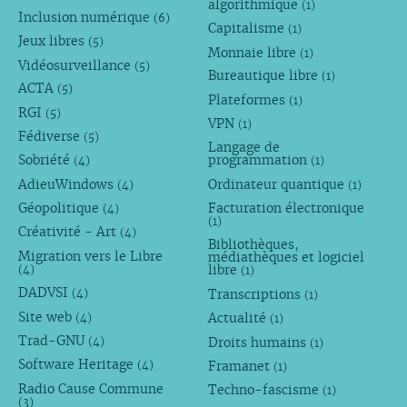
algorithmique
(1)
Inclusion numérique
(6)
Capitalisme
(1)
Jeux libres
(5)
Monnaie libre
(1)
Vidéosurveillance
(5)
Bureautique libre
(1)
ACTA
(5)
Plateformes
(1)
RGI
(5)
VPN
(1)
Fédiverse
(5)
Langage de
Sobriété
programmation
(4)
(1)
AdieuWindows
Ordinateur quantique
(4)
(1)
Géopolitique
Facturation électronique
(4)
(1)
Créativité - Art
(4)
Bibliothèques,
Migration vers le Libre
médiathèques et logiciel
libre
(4)
(1)
DADVSI
Transcriptions
(4)
(1)
Site web
Actualité
(4)
(1)
Trad-GNU
Droits humains
(4)
(1)
Software Heritage
Framanet
(4)
(1)
Radio Cause Commune
Techno-fascisme
(1)
(3)