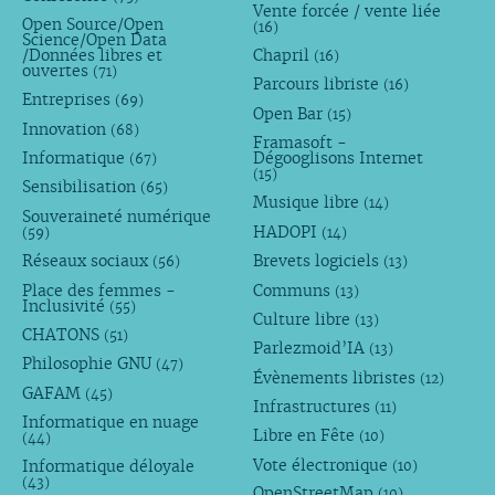
Vente forcée / vente liée
Open Source/Open
(16)
Science/Open Data
/Données libres et
Chapril
(16)
ouvertes
(71)
Parcours libriste
(16)
Entreprises
(69)
Open Bar
(15)
Innovation
(68)
Framasoft -
Informatique
Dégooglisons Internet
(67)
(15)
Sensibilisation
(65)
Musique libre
(14)
Souveraineté numérique
HADOPI
(59)
(14)
Réseaux sociaux
Brevets logiciels
(56)
(13)
Place des femmes -
Communs
(13)
Inclusivité
(55)
Culture libre
(13)
CHATONS
(51)
Parlezmoid’IA
(13)
Philosophie GNU
(47)
Évènements libristes
(12)
GAFAM
(45)
Infrastructures
(11)
Informatique en nuage
Libre en Fête
(10)
(44)
Vote électronique
Informatique déloyale
(10)
(43)
OpenStreetMap
(10)