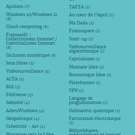
Aprilien
TAFTA
(7)
(2)
Windows 10/Windows 11
Au cœur de l’April
(2)
(6)
Ma Dada
(2)
Cloud computing
(6)
Framaspace
(1)
Framasoft -
Collectivisons Internet /
Start-up
(1)
Convivialisons Internet
Vidéosurveillance
(6)
algorithmique
(1)
Inclusion numérique
(6)
Capitalisme
(1)
Jeux libres
(5)
Monnaie libre
(1)
Vidéosurveillance
(5)
Bureautique libre
(1)
ACTA
(5)
Plateformes
(1)
RGI
(5)
VPN
(1)
Fédiverse
(5)
Langage de
Sobriété
programmation
(4)
(1)
AdieuWindows
Ordinateur quantique
(4)
(1)
Géopolitique
Facturation électronique
(4)
(1)
Créativité - Art
(4)
Bibliothèques,
Migration vers le Libre
médiathèques et logiciel