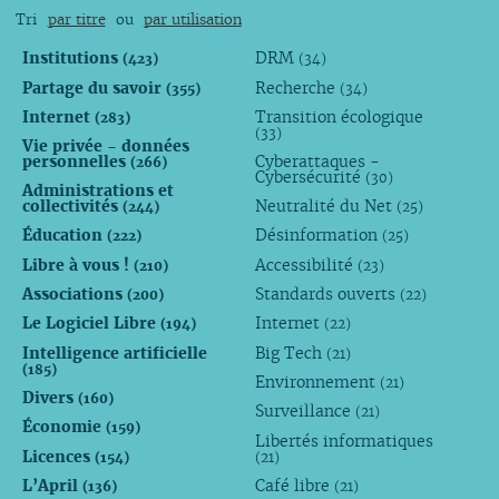
Tri
par titre
ou
par utilisation
Institutions
DRM
(423)
(34)
Partage du savoir
Recherche
(355)
(34)
Internet
Transition écologique
(283)
(33)
Vie privée - données
personnelles
Cyberattaques -
(266)
Cybersécurité
(30)
Administrations et
collectivités
Neutralité du Net
(244)
(25)
Éducation
Désinformation
(222)
(25)
Libre à vous !
Accessibilité
(210)
(23)
Associations
Standards ouverts
(200)
(22)
Le Logiciel Libre
Internet
(194)
(22)
Intelligence artificielle
Big Tech
(21)
(185)
Environnement
(21)
Divers
(160)
Surveillance
(21)
Économie
(159)
Libertés informatiques
Licences
(154)
(21)
L’April
Café libre
(136)
(21)