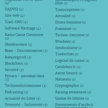
libre
(4)
(1)
DADVSI
Transcriptions
(4)
(1)
Site web
Actualité
(4)
(1)
Trad-GNU
Droits humains
(4)
(1)
Software Heritage
Framanet
(4)
(1)
Radio Cause Commune
Techno-fascisme
(1)
(3)
Windows
(1)
Obsolescence
(3)
Syndicalisme
(1)
Biais - Discrimination
(3)
Traduction
(1)
Rançongiciel
(3)
Logiciel de caisse
(1)
Blockchain
(3)
Candidats.fr
(1)
Sécurité
(3)
Aaron Swartz
(1)
Privacy - personal data
Métavers
(3)
(1)
Technosolutionnisme
Cryptographie
(3)
(1)
Podcasting
Raising awareness
(3)
(1)
Actualité du Libre
Graine de libriste
(3)
(1)
Diversité - Inclusivité
Fournisseurs d’accès à
(3)