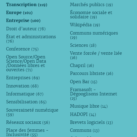
Transcription
Marchés publics
(119)
(19)
Europe
Économie sociale et
(102)
solidaire
(19)
Entreprise
(100)
Wikipédia
(19)
Droit d’auteur
(78)
Communs numériques
État et administrations
(19)
(76)
Sciences
(18)
Conference
(75)
Vente forcée / vente liée
Open Source/Open
(16)
Science/Open Data
/Données libres et
Chapril
(16)
ouvertes
(71)
Parcours libriste
(16)
Entreprises
(69)
Open Bar
(15)
Innovation
(68)
Framasoft -
Informatique
Dégooglisons Internet
(67)
(15)
Sensibilisation
(65)
Musique libre
(14)
Souveraineté numérique
HADOPI
(59)
(14)
Réseaux sociaux
Brevets logiciels
(56)
(13)
Place des femmes -
Communs
(13)
Inclusivité
(55)