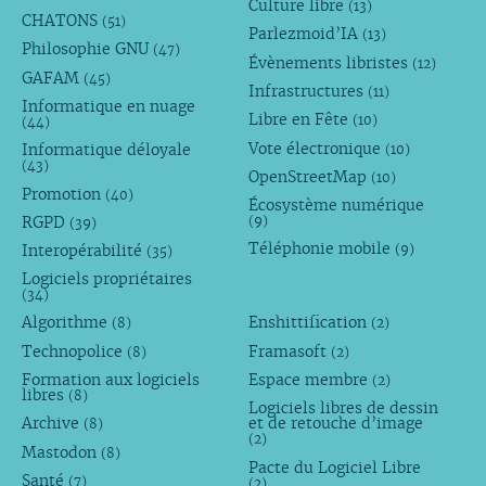
Culture libre
(13)
CHATONS
(51)
Parlezmoid’IA
(13)
Philosophie GNU
(47)
Évènements libristes
(12)
GAFAM
(45)
Infrastructures
(11)
Informatique en nuage
Libre en Fête
(10)
(44)
Vote électronique
Informatique déloyale
(10)
(43)
OpenStreetMap
(10)
Promotion
(40)
Écosystème numérique
RGPD
(9)
(39)
Téléphonie mobile
Interopérabilité
(9)
(35)
Logiciels propriétaires
(34)
Algorithme
Enshittification
(8)
(2)
Technopolice
Framasoft
(8)
(2)
Formation aux logiciels
Espace membre
(2)
libres
(8)
Logiciels libres de dessin
Archive
et de retouche d’image
(8)
(2)
Mastodon
(8)
Pacte du Logiciel Libre
Santé
(7)
(2)