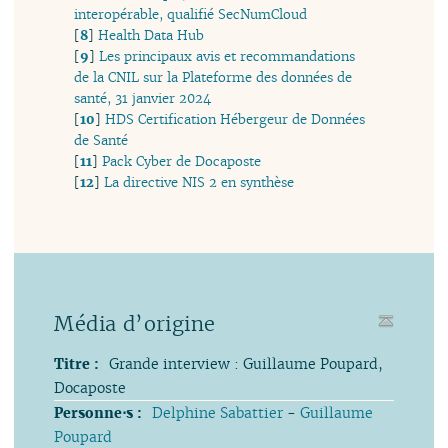
interopérable, qualifié SecNumCloud
[
8
]
Health Data Hub
[
9
]
Les principaux avis et recommandations
de la CNIL sur la Plateforme des données de
santé, 31 janvier 2024
[
10
]
HDS Certification Hébergeur de Données
de Santé
[
11
]
Pack Cyber de Docaposte
[
12
]
La directive NIS 2 en synthèse
Média d’origine
Titre :
Grande interview : Guillaume Poupard,
Docaposte
Personne⋅s :
Delphine Sabattier
-
Guillaume
Poupard