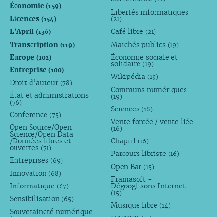
Économie
(159)
Libertés informatiques
Licences
(154)
(21)
L’April
Café libre
(136)
(21)
Transcription
Marchés publics
(119)
(19)
Europe
Économie sociale et
(102)
solidaire
(19)
Entreprise
(100)
Wikipédia
(19)
Droit d’auteur
(78)
Communs numériques
État et administrations
(19)
(76)
Sciences
(18)
Conference
(75)
Vente forcée / vente liée
Open Source/Open
(16)
Science/Open Data
/Données libres et
Chapril
(16)
ouvertes
(71)
Parcours libriste
(16)
Entreprises
(69)
Open Bar
(15)
Innovation
(68)
Framasoft -
Informatique
Dégooglisons Internet
(67)
(15)
Sensibilisation
(65)
Musique libre
(14)
Souveraineté numérique