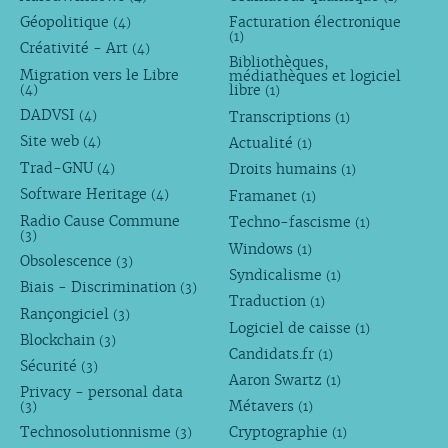
Géopolitique
Facturation électronique
(4)
(1)
Créativité - Art
(4)
Bibliothèques,
Migration vers le Libre
médiathèques et logiciel
libre
(4)
(1)
DADVSI
Transcriptions
(4)
(1)
Site web
Actualité
(4)
(1)
Trad-GNU
Droits humains
(4)
(1)
Software Heritage
Framanet
(4)
(1)
Radio Cause Commune
Techno-fascisme
(1)
(3)
Windows
(1)
Obsolescence
(3)
Syndicalisme
(1)
Biais - Discrimination
(3)
Traduction
(1)
Rançongiciel
(3)
Logiciel de caisse
(1)
Blockchain
(3)
Candidats.fr
(1)
Sécurité
(3)
Aaron Swartz
(1)
Privacy - personal data
Métavers
(3)
(1)
Technosolutionnisme
Cryptographie
(3)
(1)