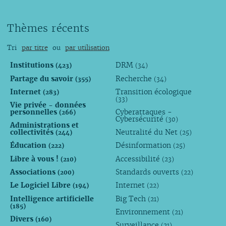
Thèmes récents
Tri
par titre
ou
par utilisation
Institutions
DRM
(423)
(34)
Partage du savoir
Recherche
(355)
(34)
Internet
Transition écologique
(283)
(33)
Vie privée - données
personnelles
Cyberattaques -
(266)
Cybersécurité
(30)
Administrations et
collectivités
Neutralité du Net
(244)
(25)
Éducation
Désinformation
(222)
(25)
Libre à vous !
Accessibilité
(210)
(23)
Associations
Standards ouverts
(200)
(22)
Le Logiciel Libre
Internet
(194)
(22)
Intelligence artificielle
Big Tech
(21)
(185)
Environnement
(21)
Divers
(160)
Surveillance
(21)