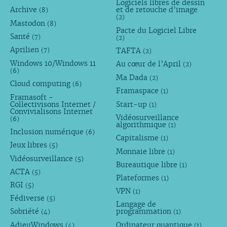
Logiciels libres de dessin
Archive
et de retouche d’image
(8)
(2)
Mastodon
(8)
Pacte du Logiciel Libre
Santé
(7)
(2)
Aprilien
TAFTA
(7)
(2)
Windows 10/Windows 11
Au cœur de l’April
(2)
(6)
Ma Dada
(2)
Cloud computing
(6)
Framaspace
(1)
Framasoft -
Collectivisons Internet /
Start-up
(1)
Convivialisons Internet
Vidéosurveillance
(6)
algorithmique
(1)
Inclusion numérique
(6)
Capitalisme
(1)
Jeux libres
(5)
Monnaie libre
(1)
Vidéosurveillance
(5)
Bureautique libre
(1)
ACTA
(5)
Plateformes
(1)
RGI
(5)
VPN
(1)
Fédiverse
(5)
Langage de
Sobriété
programmation
(4)
(1)
AdieuWindows
Ordinateur quantique
(4)
(1)