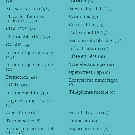
HADOPI
(59)
(14)
Réseaux sociaux
Brevets logiciels
(56)
(13)
Place des femmes -
Communs
(13)
Inclusivité
(55)
Culture libre
(13)
CHATONS
(51)
Parlezmoid’IA
(13)
Philosophie GNU
(47)
Évènements libristes
(12)
GAFAM
(45)
Infrastructures
(11)
Informatique en nuage
Libre en Fête
(10)
(44)
Vote électronique
Informatique déloyale
(10)
(43)
OpenStreetMap
(10)
Promotion
(40)
Écosystème numérique
RGPD
(9)
(39)
Téléphonie mobile
Interopérabilité
(9)
(35)
Logiciels propriétaires
(34)
Algorithme
Enshittification
(8)
(2)
Technopolice
Framasoft
(8)
(2)
Formation aux logiciels
Espace membre
(2)
libres
(8)