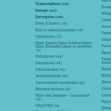
Marc
Transcription
(119)
Écono
Europe
(102)
Wiki
Entreprise
(100)
Comm
Droit d’auteur
(78)
Scie
État et administrations
(76)
Vente
Conference
(75)
Chap
Open Source/Open Science/Open
Parco
Data /Données libres et ouvertes
(71)
Open
Entreprises
(69)
Fram
Inte
Innovation
(68)
Musi
Informatique
(67)
HAD
Sensibilisation
(65)
Breve
Souveraineté numérique
(59)
Com
Réseaux sociaux
(56)
Cultu
Place des femmes - Inclusivité
(55)
Parl
CHATONS
(51)
Évèn