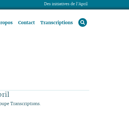
Des initiatives de l’April
rechercher
propos
Contact
Transcriptions
ril
roupe Transcriptions.