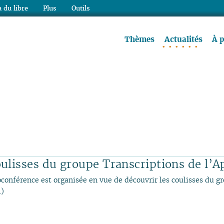
 du libre
Plus
Outils
re à lire !
Thèmes
Actualités
À 
oulisses du groupe Transcriptions de l’Ap
ioconférence est organisée en vue de découvrir les coulisses du g
…)