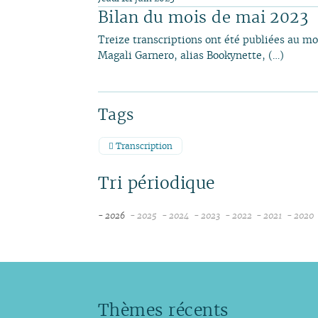
Bilan du mois de mai 2023
Treize transcriptions ont été publiées au m
Magali Garnero, alias Bookynette, (…)
Tags
Transcription
Tri périodique
- 2026
- 2025
- 2024
- 2023
- 2022
- 2021
- 2020
août
décembre
décembre
décembre
décembre
nove
juillet
novembre
novembre
novembre
novembre
octob
juin
octobre
octobre
octobre
octobre
septe
mai
septembre
septembre
septembre
septembre
août
avril
août
août
août
août
juillet
Thèmes récents
mars
juillet
juillet
juillet
juillet
juin