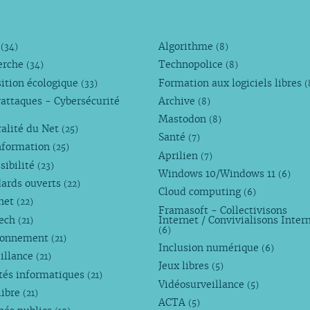
r
M
Algorithme
(34)
(8)
er
erche
Technopolice
(34)
(8)
ition écologique
Formation aux logiciels libres
(33)
(
attaques - Cybersécurité
Archive
(8)
Mastodon
(8)
alité du Net
(25)
Santé
(7)
nformation
(25)
Aprilien
(7)
sibilité
(23)
Windows 10/Windows 11
(6)
dards ouverts
(22)
Cloud computing
(6)
rnet
(22)
Framasoft - Collectivisons
Tech
Internet / Convivialisons Inter
(21)
(6)
ronnement
(21)
Inclusion numérique
(6)
illance
(21)
Jeux libres
(5)
tés informatiques
(21)
Vidéosurveillance
(5)
libre
(21)
ACTA
(5)