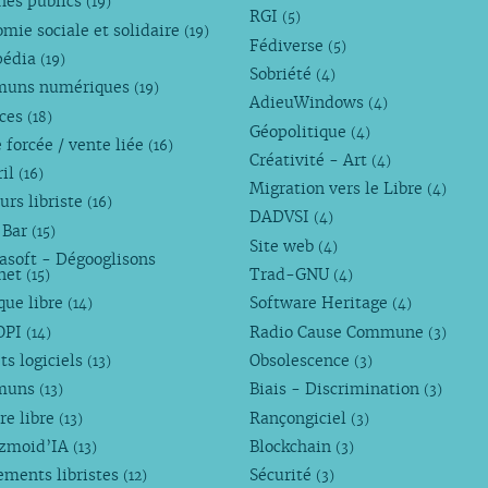
hés publics
(19)
RGI
(5)
mie sociale et solidaire
(19)
Fédiverse
(5)
pédia
(19)
Sobriété
(4)
uns numériques
(19)
AdieuWindows
(4)
nces
(18)
Géopolitique
(4)
 forcée / vente liée
(16)
Créativité - Art
(4)
ril
(16)
Migration vers le Libre
(4)
urs libriste
(16)
DADVSI
(4)
 Bar
(15)
Site web
(4)
asoft - Dégooglisons
rnet
Trad-GNU
(15)
(4)
que libre
Software Heritage
(14)
(4)
OPI
Radio Cause Commune
(14)
(3)
ts logiciels
Obsolescence
(13)
(3)
muns
Biais - Discrimination
(13)
(3)
re libre
Rançongiciel
(13)
(3)
ezmoid’IA
Blockchain
(13)
(3)
ements libristes
Sécurité
(12)
(3)