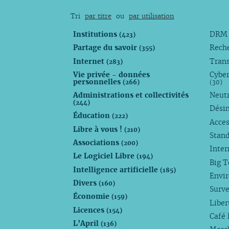
février
juin
juin
juin
juin
avril
Tri
par titre
ou
par utilisation
janvier
mai
mai
avril
mai
mars
avril
avril
mars
avril
févrie
Institutions
DR
(423)
mars
mars
février
mars
janvi
Partage du savoir
Rech
(355)
février
février
janvier
février
Internet
Trans
(283)
janvier
janvier
janvier
Vie privée - données
Cyber
personnelles
(266)
(30)
Administrations et collectivités
Neutr
(244)
Dési
Éducation
(222)
Acces
Libre à vous !
(210)
Stan
Associations
(200)
Inte
Le Logiciel Libre
(194)
Big 
Intelligence artificielle
(185)
Envi
Divers
(160)
Surve
Économie
(159)
Liber
Licences
(154)
Café 
L’April
(136)