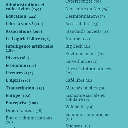
Cybersécurité
(30)
Administrations et
collectivités
Neutralité du Net
(244)
(25)
Éducation
Désinformation
(222)
(25)
Libre à vous !
Accessibilité
(210)
(23)
Associations
Standards ouverts
(200)
(22)
Le Logiciel Libre
Internet
(194)
(22)
Intelligence artificielle
Big Tech
(21)
(185)
Environnement
(21)
Divers
(160)
Surveillance
(21)
Économie
(159)
Libertés informatiques
Licences
(154)
(21)
L’April
Café libre
(136)
(21)
Transcription
Marchés publics
(119)
(19)
Europe
Économie sociale et
(102)
solidaire
(19)
Entreprise
(100)
Wikipédia
(19)
Droit d’auteur
(78)
Communs numériques
État et administrations
(19)
(76)
Sciences
(18)