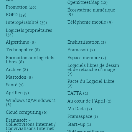
OpenStreetMap
(10)
Promotion
(40)
Écosystème numérique
RGPD
(9)
(39)
Téléphonie mobile
Interopérabilité
(9)
(35)
Logiciels propriétaires
(34)
Algorithme
Enshittification
(8)
(2)
Technopolice
Framasoft
(8)
(2)
Formation aux logiciels
Espace membre
(2)
libres
(8)
Logiciels libres de dessin
Archive
et de retouche d’image
(8)
(2)
Mastodon
(8)
Pacte du Logiciel Libre
Santé
(7)
(2)
Aprilien
TAFTA
(7)
(2)
Windows 10/Windows 11
Au cœur de l’April
(2)
(6)
Ma Dada
(2)
Cloud computing
(6)
Framaspace
(1)
Framasoft -
Collectivisons Internet /
Start-up
(1)
Convivialisons Internet