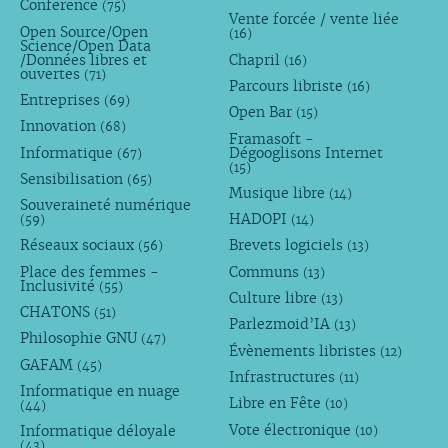
Conference
(75)
Vente forcée / vente liée
Open Source/Open
(16)
Science/Open Data
/Données libres et
Chapril
(16)
ouvertes
(71)
Parcours libriste
(16)
Entreprises
(69)
Open Bar
(15)
Innovation
(68)
Framasoft -
Informatique
Dégooglisons Internet
(67)
(15)
Sensibilisation
(65)
Musique libre
(14)
Souveraineté numérique
HADOPI
(59)
(14)
Réseaux sociaux
Brevets logiciels
(56)
(13)
Place des femmes -
Communs
(13)
Inclusivité
(55)
Culture libre
(13)
CHATONS
(51)
Parlezmoid’IA
(13)
Philosophie GNU
(47)
Évènements libristes
(12)
GAFAM
(45)
Infrastructures
(11)
Informatique en nuage
Libre en Fête
(10)
(44)
Vote électronique
Informatique déloyale
(10)
(43)