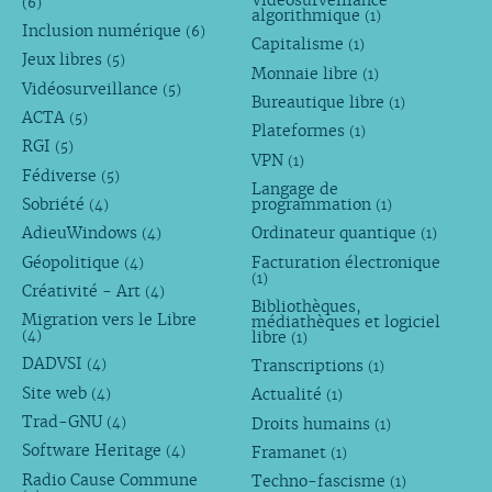
Vidéosurveillance
(6)
algorithmique
(1)
Inclusion numérique
(6)
Capitalisme
(1)
Jeux libres
(5)
Monnaie libre
(1)
Vidéosurveillance
(5)
Bureautique libre
(1)
ACTA
(5)
Plateformes
(1)
RGI
(5)
VPN
(1)
Fédiverse
(5)
Langage de
Sobriété
programmation
(4)
(1)
AdieuWindows
Ordinateur quantique
(4)
(1)
Géopolitique
Facturation électronique
(4)
(1)
Créativité - Art
(4)
Bibliothèques,
Migration vers le Libre
médiathèques et logiciel
libre
(4)
(1)
DADVSI
Transcriptions
(4)
(1)
Site web
Actualité
(4)
(1)
Trad-GNU
Droits humains
(4)
(1)
Software Heritage
Framanet
(4)
(1)
Radio Cause Commune
Techno-fascisme
(1)