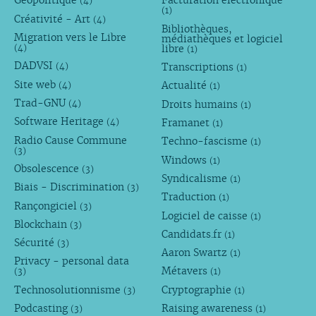
Géopolitique
Facturation électronique
(4)
(1)
Créativité - Art
(4)
Bibliothèques,
Migration vers le Libre
médiathèques et logiciel
libre
(4)
(1)
DADVSI
Transcriptions
(4)
(1)
Site web
Actualité
(4)
(1)
Trad-GNU
Droits humains
(4)
(1)
Software Heritage
Framanet
(4)
(1)
Radio Cause Commune
Techno-fascisme
(1)
(3)
Windows
(1)
Obsolescence
(3)
Syndicalisme
(1)
Biais - Discrimination
(3)
Traduction
(1)
Rançongiciel
(3)
Logiciel de caisse
(1)
Blockchain
(3)
Candidats.fr
(1)
Sécurité
(3)
Aaron Swartz
(1)
Privacy - personal data
Métavers
(3)
(1)
Technosolutionnisme
Cryptographie
(3)
(1)
Podcasting
Raising awareness
(3)
(1)