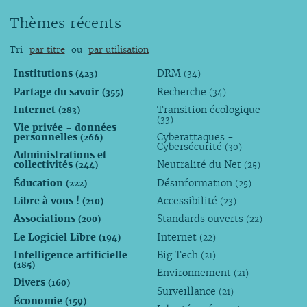
mai
septembre
septembre
septembre
septembre
août
Thèmes récents
avril
août
août
août
août
juillet
mars
juillet
juillet
juillet
juillet
juin
Tri
par titre
ou
par utilisation
février
juin
juin
juin
juin
avril
janvier
mai
mai
avril
mai
mars
Institutions
DRM
(423)
(34)
avril
avril
mars
avril
février
Partage du savoir
Recherche
(355)
(34)
mars
mars
février
mars
janvier
Internet
Transition écologique
(283)
(33)
février
février
janvier
février
Vie privée - données
personnelles
Cyberattaques -
janvier
janvier
janvier
(266)
Cybersécurité
(30)
Administrations et
collectivités
Neutralité du Net
(244)
(25)
Éducation
Désinformation
(222)
(25)
Libre à vous !
Accessibilité
(210)
(23)
Associations
Standards ouverts
(200)
(22)
Le Logiciel Libre
Internet
(194)
(22)
Intelligence artificielle
Big Tech
(21)
(185)
Environnement
(21)
Divers
(160)
Surveillance
(21)
Économie
(159)