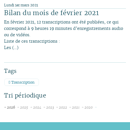
Lundi 1er mars 2021
Bilan du mois de février 2021
En février 2021, 12 transcriptions ont été publiées, ce qui
correspond à 9 heures 19 minutes d’enregistrements audio
ou de vidéos.
Liste de ces transcriptions :
Les (…)
Tags
Transcription
Tri périodique
-
- 2026
- 2025
- 2024
- 2023
- 2022
- 2021
- 2020
août
décembre
décembre
décembre
décembre
novembre
novembre
juillet
novembre
novembre
novembre
novembre
octobre
juin
octobre
octobre
octobre
octobre
septembre