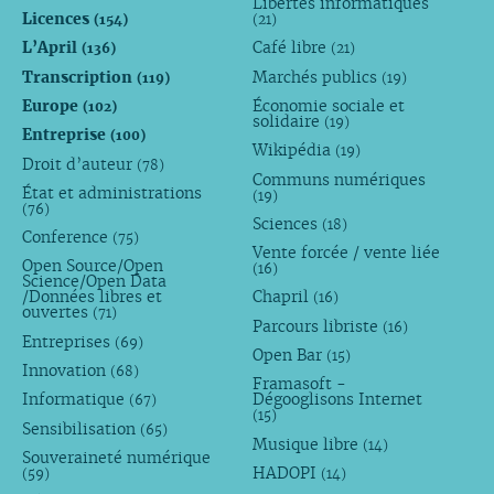
Libertés informatiques
Licences
(154)
(21)
L’April
Café libre
(136)
(21)
Transcription
Marchés publics
(119)
(19)
Europe
Économie sociale et
(102)
solidaire
(19)
Entreprise
(100)
Wikipédia
(19)
Droit d’auteur
(78)
Communs numériques
État et administrations
(19)
(76)
Sciences
(18)
Conference
(75)
Vente forcée / vente liée
Open Source/Open
(16)
Science/Open Data
/Données libres et
Chapril
(16)
ouvertes
(71)
Parcours libriste
(16)
Entreprises
(69)
Open Bar
(15)
Innovation
(68)
Framasoft -
Informatique
Dégooglisons Internet
(67)
(15)
Sensibilisation
(65)
Musique libre
(14)
Souveraineté numérique
HADOPI
(59)
(14)