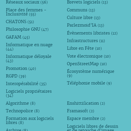
Réseaux sociaux
Brevets logiciels
(56)
(13)
Place des femmes -
Communs
(13)
Inclusivité
(55)
Culture libre
(13)
CHATONS
(51)
Parlezmoid’IA
(13)
Philosophie GNU
(47)
Évènements libristes
(12)
GAFAM
(45)
Infrastructures
(11)
Informatique en nuage
Libre en Fête
(10)
(44)
Vote électronique
Informatique déloyale
(10)
(43)
OpenStreetMap
(10)
Promotion
(40)
Écosystème numérique
RGPD
(9)
(39)
Téléphonie mobile
Interopérabilité
(9)
(35)
Logiciels propriétaires
(34)
Algorithme
Enshittification
(8)
(2)
Technopolice
Framasoft
(8)
(2)
Formation aux logiciels
Espace membre
(2)
libres
(8)
Logiciels libres de dessin
Archive
et de retouche d’image
(8)