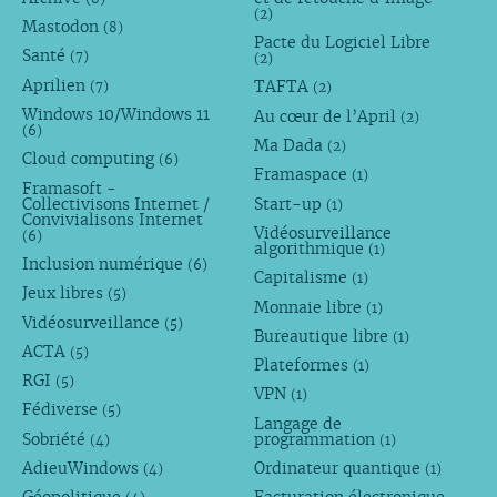
(2)
Mastodon
(8)
Pacte du Logiciel Libre
Santé
(7)
(2)
Aprilien
TAFTA
(7)
(2)
Windows 10/Windows 11
Au cœur de l’April
(2)
(6)
Ma Dada
(2)
Cloud computing
(6)
Framaspace
(1)
Framasoft -
Collectivisons Internet /
Start-up
(1)
Convivialisons Internet
Vidéosurveillance
(6)
algorithmique
(1)
Inclusion numérique
(6)
Capitalisme
(1)
Jeux libres
(5)
Monnaie libre
(1)
Vidéosurveillance
(5)
Bureautique libre
(1)
ACTA
(5)
Plateformes
(1)
RGI
(5)
VPN
(1)
Fédiverse
(5)
Langage de
Sobriété
programmation
(4)
(1)
AdieuWindows
Ordinateur quantique
(4)
(1)