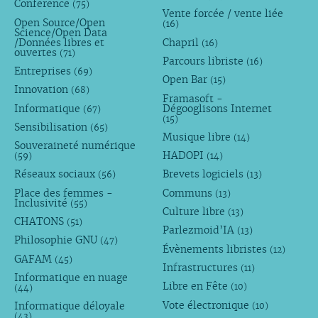
Conference
(75)
Vente forcée / vente liée
Open Source/Open
(16)
Science/Open Data
/Données libres et
Chapril
(16)
ouvertes
(71)
Parcours libriste
(16)
Entreprises
(69)
Open Bar
(15)
Innovation
(68)
Framasoft -
Informatique
Dégooglisons Internet
(67)
(15)
Sensibilisation
(65)
Musique libre
(14)
Souveraineté numérique
HADOPI
(59)
(14)
Réseaux sociaux
Brevets logiciels
(56)
(13)
Place des femmes -
Communs
(13)
Inclusivité
(55)
Culture libre
(13)
CHATONS
(51)
Parlezmoid’IA
(13)
Philosophie GNU
(47)
Évènements libristes
(12)
GAFAM
(45)
Infrastructures
(11)
Informatique en nuage
Libre en Fête
(10)
(44)
Vote électronique
Informatique déloyale
(10)
(43)