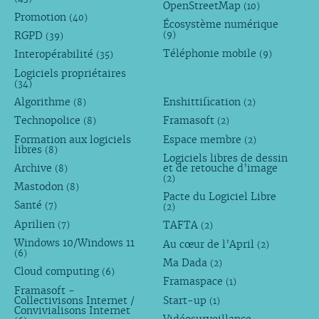
OpenStreetMap
(10)
Promotion
(40)
Écosystème numérique
RGPD
(9)
(39)
Téléphonie mobile
Interopérabilité
(9)
(35)
Logiciels propriétaires
(34)
Algorithme
Enshittification
(8)
(2)
Technopolice
Framasoft
(8)
(2)
Formation aux logiciels
Espace membre
(2)
libres
(8)
Logiciels libres de dessin
Archive
et de retouche d’image
(8)
(2)
Mastodon
(8)
Pacte du Logiciel Libre
Santé
(7)
(2)
Aprilien
TAFTA
(7)
(2)
Windows 10/Windows 11
Au cœur de l’April
(2)
(6)
Ma Dada
(2)
Cloud computing
(6)
Framaspace
(1)
Framasoft -
Collectivisons Internet /
Start-up
(1)
Convivialisons Internet