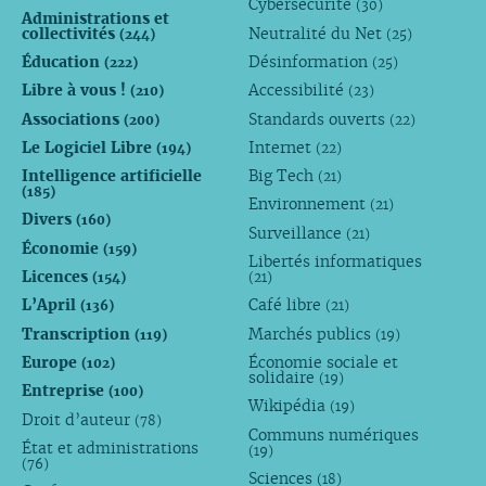
Cybersécurité
(30)
Administrations et
collectivités
Neutralité du Net
(244)
(25)
Éducation
Désinformation
(222)
(25)
Libre à vous !
Accessibilité
(210)
(23)
Associations
Standards ouverts
(200)
(22)
Le Logiciel Libre
Internet
(194)
(22)
Intelligence artificielle
Big Tech
(21)
(185)
Environnement
(21)
Divers
(160)
Surveillance
(21)
Économie
(159)
Libertés informatiques
Licences
(154)
(21)
L’April
Café libre
(136)
(21)
Transcription
Marchés publics
(119)
(19)
Europe
Économie sociale et
(102)
solidaire
(19)
Entreprise
(100)
Wikipédia
(19)
Droit d’auteur
(78)
Communs numériques
État et administrations
(19)
(76)
Sciences
(18)