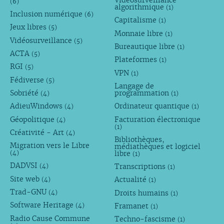
Vidéosurveillance
(6)
algorithmique
(1)
Inclusion numérique
(6)
Capitalisme
(1)
Jeux libres
(5)
Monnaie libre
(1)
Vidéosurveillance
(5)
Bureautique libre
(1)
ACTA
(5)
Plateformes
(1)
RGI
(5)
VPN
(1)
Fédiverse
(5)
Langage de
Sobriété
programmation
(4)
(1)
AdieuWindows
Ordinateur quantique
(4)
(1)
Géopolitique
Facturation électronique
(4)
(1)
Créativité - Art
(4)
Bibliothèques,
Migration vers le Libre
médiathèques et logiciel
libre
(4)
(1)
DADVSI
Transcriptions
(4)
(1)
Site web
Actualité
(4)
(1)
Trad-GNU
Droits humains
(4)
(1)
Software Heritage
Framanet
(4)
(1)
Radio Cause Commune
Techno-fascisme
(1)