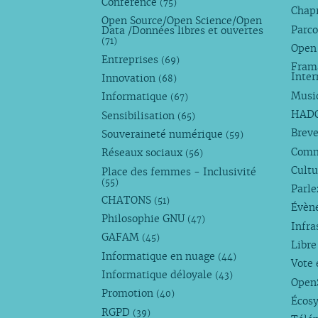
Conference
(75)
Chap
Open Source/Open Science/Open
Parco
Data /Données libres et ouvertes
(71)
Open
Entreprises
(69)
Fram
Inte
Innovation
(68)
Musi
Informatique
(67)
HAD
Sensibilisation
(65)
Breve
Souveraineté numérique
(59)
Com
Réseaux sociaux
(56)
Cultu
Place des femmes - Inclusivité
(55)
Parl
CHATONS
(51)
Évèn
Philosophie GNU
(47)
Infra
GAFAM
(45)
Libre
Informatique en nuage
(44)
Vote 
Informatique déloyale
(43)
Open
Promotion
(40)
Écos
RGPD
(39)