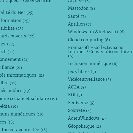
attaques - Cybersécurité
Archive
(8)
Mastodon
(8)
alité du Net
(25)
Santé
(7)
nformation
(25)
Aprilien
(7)
sibilité
(23)
Windows 10/Windows 11
(6)
dards ouverts
(22)
Cloud computing
(6)
rnet
(22)
Framasoft - Collectivisons
Tech
Internet / Convivialisons Inter
(21)
(6)
ronnement
(21)
Inclusion numérique
(6)
illance
(21)
Jeux libres
(5)
tés informatiques
(21)
Vidéosurveillance
(5)
libre
(21)
ACTA
(5)
hés publics
(19)
RGI
(5)
mie sociale et solidaire
(19)
Fédiverse
(5)
pédia
(19)
Sobriété
(4)
uns numériques
(19)
AdieuWindows
(4)
nces
(18)
Géopolitique
(4)
 forcée / vente liée
(16)