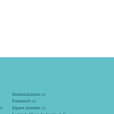
Enshittification
(2)
Framasoft
(2)
Espace membre
8)
(2)