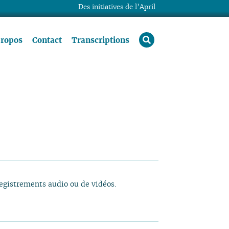
Des initiatives de l’April
rechercher
propos
Contact
Transcriptions
registrements audio ou de vidéos.