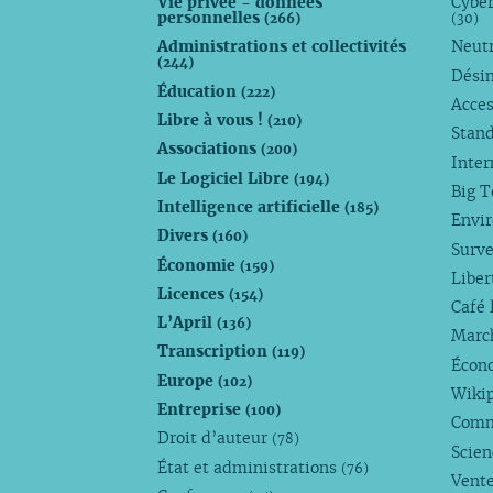
Vie privée - données
Cyber
personnelles
(266)
(30)
Administrations et collectivités
Neutr
(244)
Dési
Éducation
(222)
Acces
Libre à vous !
(210)
Stan
Associations
(200)
Inte
Le Logiciel Libre
(194)
Big 
Intelligence artificielle
(185)
Envi
Divers
(160)
Surve
Économie
(159)
Liber
Licences
(154)
Café 
L’April
(136)
Marc
Transcription
(119)
Écono
Europe
(102)
Wiki
Entreprise
(100)
Comm
Droit d’auteur
(78)
Scie
État et administrations
(76)
Vente