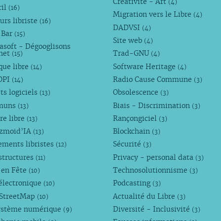
Créativité - Art
(4)
ril
(16)
Migration vers le Libre
(4)
urs libriste
(16)
DADVSI
(4)
 Bar
(15)
Site web
(4)
asoft - Dégooglisons
rnet
Trad-GNU
(15)
(4)
que libre
Software Heritage
(14)
(4)
OPI
Radio Cause Commune
(14)
(3)
ts logiciels
Obsolescence
(13)
(3)
muns
Biais - Discrimination
(13)
(3)
re libre
Rançongiciel
(13)
(3)
ezmoid’IA
Blockchain
(13)
(3)
ements libristes
Sécurité
(12)
(3)
structures
Privacy - personal data
(11)
(3)
 en Fête
Technosolutionnisme
(10)
(3)
électronique
Podcasting
(10)
(3)
StreetMap
Actualité du Libre
(10)
(3)
ystème numérique
Diversité - Inclusivité
(9)
(3)