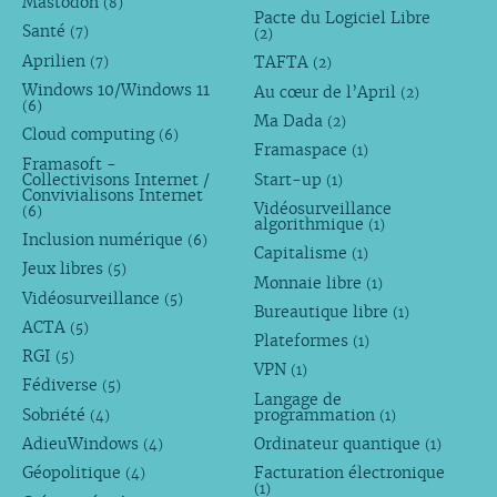
Mastodon
(8)
Pacte du Logiciel Libre
Santé
(7)
(2)
Aprilien
TAFTA
(7)
(2)
Windows 10/Windows 11
Au cœur de l’April
(2)
(6)
Ma Dada
(2)
Cloud computing
(6)
Framaspace
(1)
Framasoft -
Collectivisons Internet /
Start-up
(1)
Convivialisons Internet
Vidéosurveillance
(6)
algorithmique
(1)
Inclusion numérique
(6)
Capitalisme
(1)
Jeux libres
(5)
Monnaie libre
(1)
Vidéosurveillance
(5)
Bureautique libre
(1)
ACTA
(5)
Plateformes
(1)
RGI
(5)
VPN
(1)
Fédiverse
(5)
Langage de
Sobriété
programmation
(4)
(1)
AdieuWindows
Ordinateur quantique
(4)
(1)
Géopolitique
Facturation électronique
(4)
(1)