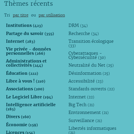
Thèmes récents
avril
août
août
août
août
juillet
mars
juillet
juillet
juillet
juillet
juin
Tri
par titre
ou
par utilisation
février
juin
juin
juin
juin
avril
janvier
mai
mai
avril
mai
mars
Institutions
DRM
(423)
(34)
avril
avril
mars
avril
février
Partage du savoir
Recherche
(355)
(34)
mars
mars
février
mars
janvier
Internet
Transition écologique
(283)
(33)
février
février
janvier
février
Vie privée - données
personnelles
Cyberattaques -
janvier
janvier
janvier
(266)
Cybersécurité
(30)
Administrations et
collectivités
Neutralité du Net
(244)
(25)
Éducation
Désinformation
(222)
(25)
Libre à vous !
Accessibilité
(210)
(23)
Associations
Standards ouverts
(200)
(22)
Le Logiciel Libre
Internet
(194)
(22)
Intelligence artificielle
Big Tech
(21)
(185)
Environnement
(21)
Divers
(160)
Surveillance
(21)
Économie
(159)
Libertés informatiques
Licences
(154)
(21)