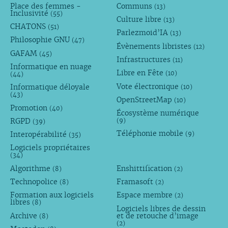
Place des femmes -
Communs
(13)
Inclusivité
(55)
Culture libre
(13)
CHATONS
(51)
Parlezmoid’IA
(13)
Philosophie GNU
(47)
Évènements libristes
(12)
GAFAM
(45)
Infrastructures
(11)
Informatique en nuage
Libre en Fête
(10)
(44)
Vote électronique
Informatique déloyale
(10)
(43)
OpenStreetMap
(10)
Promotion
(40)
Écosystème numérique
RGPD
(9)
(39)
Téléphonie mobile
Interopérabilité
(9)
(35)
Logiciels propriétaires
(34)
Algorithme
Enshittification
(8)
(2)
Technopolice
Framasoft
(8)
(2)
Formation aux logiciels
Espace membre
(2)
libres
(8)
Logiciels libres de dessin
Archive
et de retouche d’image
(8)
(2)