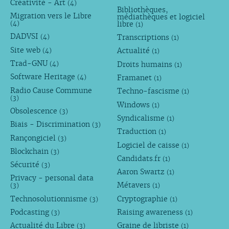
Créativité - Art
(4)
Bibliothèques,
Migration vers le Libre
médiathèques et logiciel
libre
(4)
(1)
DADVSI
Transcriptions
(4)
(1)
Site web
Actualité
(4)
(1)
Trad-GNU
Droits humains
(4)
(1)
Software Heritage
Framanet
(4)
(1)
Radio Cause Commune
Techno-fascisme
(1)
(3)
Windows
(1)
Obsolescence
(3)
Syndicalisme
(1)
Biais - Discrimination
(3)
Traduction
(1)
Rançongiciel
(3)
Logiciel de caisse
(1)
Blockchain
(3)
Candidats.fr
(1)
Sécurité
(3)
Aaron Swartz
(1)
Privacy - personal data
Métavers
(3)
(1)
Technosolutionnisme
Cryptographie
(3)
(1)
Podcasting
Raising awareness
(3)
(1)
Actualité du Libre
Graine de libriste
(3)
(1)