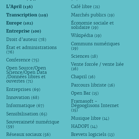
L’April
Café libre
(136)
(21)
Transcription
Marchés publics
(119)
(19)
Europe
Économie sociale et
(102)
solidaire
(19)
Entreprise
(100)
Wikipédia
(19)
Droit d’auteur
(78)
Communs numériques
État et administrations
(19)
(76)
Sciences
(18)
Conference
(75)
Vente forcée / vente liée
Open Source/Open
(16)
Science/Open Data
/Données libres et
Chapril
(16)
ouvertes
(71)
Parcours libriste
(16)
Entreprises
(69)
Open Bar
(15)
Innovation
(68)
Framasoft -
Informatique
Dégooglisons Internet
(67)
(15)
Sensibilisation
(65)
Musique libre
(14)
Souveraineté numérique
HADOPI
(59)
(14)
Réseaux sociaux
Brevets logiciels
(56)
(13)