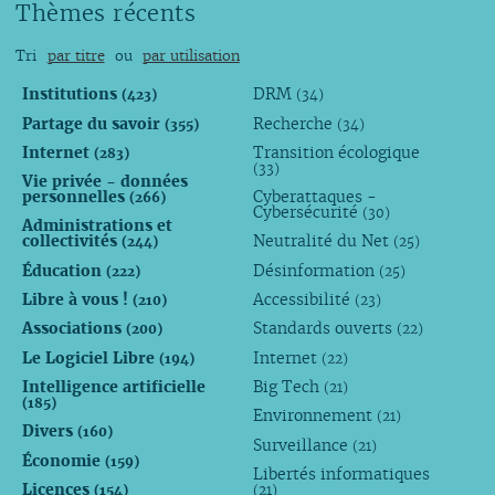
Thèmes récents
avril
août
août
août
août
juillet
mars
juillet
juillet
juillet
juillet
juin
Tri
par titre
ou
par utilisation
février
juin
juin
juin
juin
avril
janvier
mai
mai
avril
mai
mars
Institutions
DRM
(423)
(34)
avril
avril
mars
avril
février
Partage du savoir
Recherche
(355)
(34)
mars
mars
février
mars
janvier
Internet
Transition écologique
(283)
(33)
février
février
janvier
février
Vie privée - données
personnelles
Cyberattaques -
janvier
janvier
janvier
(266)
Cybersécurité
(30)
Administrations et
collectivités
Neutralité du Net
(244)
(25)
Éducation
Désinformation
(222)
(25)
Libre à vous !
Accessibilité
(210)
(23)
Associations
Standards ouverts
(200)
(22)
Le Logiciel Libre
Internet
(194)
(22)
Intelligence artificielle
Big Tech
(21)
(185)
Environnement
(21)
Divers
(160)
Surveillance
(21)
Économie
(159)
Libertés informatiques
Licences
(154)
(21)