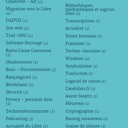
Créativité - Art
(4)
Bibliothèques,
Migration vers le Libre
médiathèques et logiciel
libre
(4)
(1)
DADVSI
Transcriptions
(4)
(1)
Site web
Actualité
(4)
(1)
Trad-GNU
Droits humains
(4)
(1)
Software Heritage
Framanet
(4)
(1)
Radio Cause Commune
Techno-fascisme
(1)
(3)
Windows
(1)
Obsolescence
(3)
Syndicalisme
(1)
Biais - Discrimination
(3)
Traduction
(1)
Rançongiciel
(3)
Logiciel de caisse
(1)
Blockchain
(3)
Candidats.fr
(1)
Sécurité
(3)
Aaron Swartz
(1)
Privacy - personal data
Métavers
(3)
(1)
Technosolutionnisme
Cryptographie
(3)
(1)
Podcasting
Raising awareness
(3)
(1)
Actualité du Libre
Graine de libriste
(3)
(1)