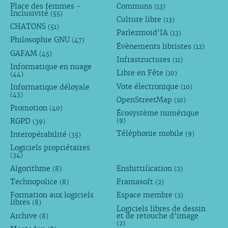
Place des femmes -
Communs
(13)
Inclusivité
(55)
Culture libre
(13)
CHATONS
(51)
Parlezmoid’IA
(13)
Philosophie GNU
(47)
Évènements libristes
(12)
GAFAM
(45)
Infrastructures
(11)
Informatique en nuage
Libre en Fête
(10)
(44)
Vote électronique
Informatique déloyale
(10)
(43)
OpenStreetMap
(10)
Promotion
(40)
Écosystème numérique
RGPD
(9)
(39)
Téléphonie mobile
Interopérabilité
(9)
(35)
Logiciels propriétaires
(34)
Algorithme
Enshittification
(8)
(2)
Technopolice
Framasoft
(8)
(2)
Formation aux logiciels
Espace membre
(2)
libres
(8)
Logiciels libres de dessin
Archive
et de retouche d’image
(8)
(2)