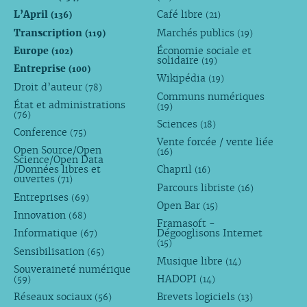
L’April
Café libre
(136)
(21)
Transcription
Marchés publics
(119)
(19)
Europe
Économie sociale et
(102)
solidaire
(19)
Entreprise
(100)
Wikipédia
(19)
Droit d’auteur
(78)
Communs numériques
État et administrations
(19)
(76)
Sciences
(18)
Conference
(75)
Vente forcée / vente liée
Open Source/Open
(16)
Science/Open Data
/Données libres et
Chapril
(16)
ouvertes
(71)
Parcours libriste
(16)
Entreprises
(69)
Open Bar
(15)
Innovation
(68)
Framasoft -
Informatique
Dégooglisons Internet
(67)
(15)
Sensibilisation
(65)
Musique libre
(14)
Souveraineté numérique
HADOPI
(59)
(14)
Réseaux sociaux
Brevets logiciels
(56)
(13)