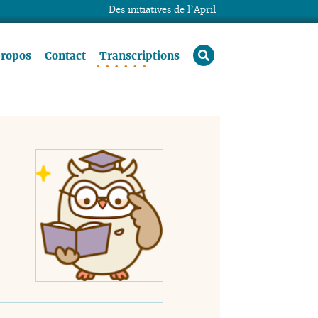
Des initiatives de l’April
rechercher
propos
Contact
Transcriptions