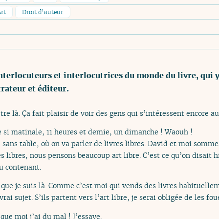
Art
Droit d’auteur
nterlocuteurs et interlocutrices du monde du livre, qui 
trateur et éditeur.
tre là. Ça fait plaisir de voir des gens qui s’intéressent encore au
e si matinale, 11 heures et demie, un dimanche ! Waouh !
 sans table, où on va parler de livres libres. David et moi somm
s libres, nous pensons beaucoup art libre. C’est ce qu’on disait 
u contenant.
 que je suis là. Comme c’est moi qui vends des livres habituelleme
vrai sujet. S’ils partent vers l’art libre, je serai obligée de les fou
que moi j’ai du mal ! J’essaye.