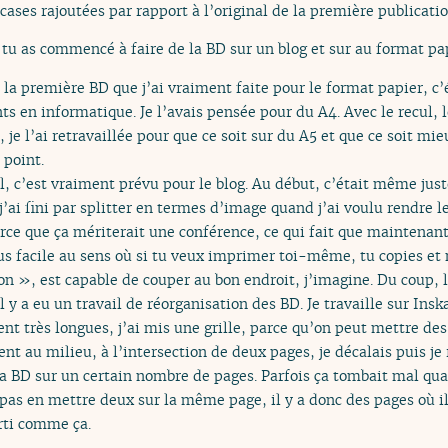
cases rajoutées par rapport à l’original de la première publicatio
 tu as commencé à faire de la BD sur un blog et sur au format pa
, la première BD que j’ai vraiment faite pour le format papier, c’
ts en informatique. Je l’avais pensée pour du A4. Avec le recul, 
le, je l’ai retravaillée pour que ce soit sur du A5 et que ce soit m
 point.
l, c’est vraiment prévu pour le blog. Au début, c’était même just
j’ai fini par splitter en termes d’image quand j’ai voulu rendre le
rce que ça mériterait une conférence, ce qui fait que maintenant
plus facile au sens où si tu veux imprimer toi-même, tu copies 
on », est capable de couper au bon endroit, j’imagine. Du coup, l
il y a eu un travail de réorganisation des BD. Je travaille sur Inska
nt très longues, j’ai mis une grille, parce qu’on peut mettre des g
ent au milieu, à l’intersection de deux pages, je décalais puis je
 la BD sur un certain nombre de pages. Parfois ça tombait mal qua
 pas en mettre deux sur la même page, il y a donc des pages où i
rti comme ça.