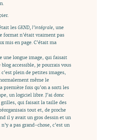
n.
pier.
était les
GKND, l’intégrale
, une
le format n’était vraiment pas
ieux mis en page. C’était ma
e une longue image, qui faisait
 blog accessible, je pourrais vous
 c’est plein de petites images,
et normalement même le
a première fois qu’on a sorti les
pe, un logiciel libre. J’ai donc
rilles, qui faisait la taille des
 réorganisais tout et, de proche
nd il y avait un gros dessin et un
l n’y a pas grand-chose, c’est un