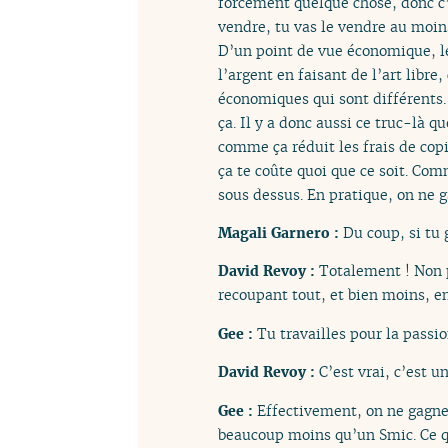
forcément quelque chose, donc c’
vendre, tu vas le vendre au moin
D’un point de vue économique, le
l’argent en faisant de l’art lib
économiques qui sont différents.
ça. Il y a donc aussi ce truc-là 
comme ça réduit les frais de co
ça te coûte quoi que ce soit. Com
sous dessus. En pratique, on ne 
Magali Garnero :
Du coup, si tu 
David Revoy :
Totalement ! Non p
recoupant tout, et bien moins, e
Gee :
Tu travailles pour la passio
David Revoy :
C’est vrai, c’est u
Gee :
Effectivement, on ne gagne
beaucoup moins qu’un Smic. Ce qui