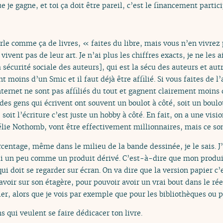
e je gagne, et toi ça doit être pareil, c’est le financement partici
rle comme ça de livres, « faites du libre, mais vous n’en vivrez p
vivent pas de leur art. Je n’ai plus les chiffres exacts, je ne les
 sécurité sociale des auteurs], qui est la sécu des auteurs et autr
t moins d’un Smic et il faut déjà être affilié. Si vous faites de l
nternet ne sont pas affiliés du tout et gagnent clairement moin
 des gens qui écrivent ont souvent un boulot à côté, soit un boulo
 soit l’écriture c’est juste un hobby à côté. En fait, on a une vis
e Nothomb, vont être effectivement millionnaires, mais ce son
rcentage, même dans le milieu de la bande dessinée, je le sais. J
i un peu comme un produit dérivé. C’est-à-dire que mon produit 
qui doit se regarder sur écran. On va dire que la version papier c’
voir sur son étagère, pour pouvoir avoir un vrai bout dans le réel
er, alors que je vois par exemple que pour les bibliothèques ou p
s qui veulent se faire dédicacer ton livre.