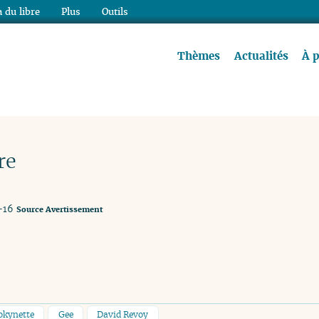
 du libre
Plus
Outils
re à lire !
Thèmes
Actualités
À 
re
-16
Source
Avertissement
okynette
Gee
David Revoy