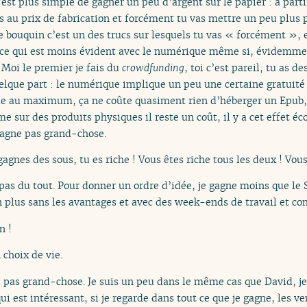
est plus simple de gagner un peu d’argent sur le papier : à part
s au prix de fabrication et forcément tu vas mettre un peu plus 
 bouquin c’est un des trucs sur lesquels tu vas « forcément », 
re, ce qui est moins évident avec le numérique même si, évidemme
 Moi le premier je fais du
crowdfunding
, toi c’est pareil, tu as d
quelque part : le numérique implique un peu une certaine gratuité 
pie au maximum, ça ne coûte quasiment rien d’héberger un Epub,
me sur des produits physiques il reste un coût, il y a cet effet 
gagne pas grand-chose.
gagnes des sous, tu es riche ! Vous êtes riche tous les deux ! Vous
as du tout. Pour donner un ordre d’idée, je gagne moins que le
n plus sans les avantages et avec des week-ends de travail et c
n !
n choix de vie.
 pas grand-chose. Je suis un peu dans le même cas que David, j
 est intéressant, si je regarde dans tout ce que je gagne, les ve