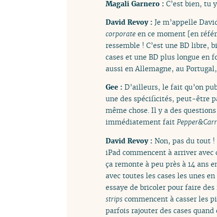
Magali Garnero :
C’est bien, tu y
David Revoy :
Je m’appelle Davi
corporate
en ce moment [en référe
ressemble ! C’est une BD libre, b
cases et une BD plus longue en f
aussi en Allemagne, au Portugal
Gee :
D’ailleurs, le fait qu’on pu
une des spécificités, peut-être pa
même chose. Il y a des questions
immédiatement fait
Pepper&Carr
David Revoy :
Non, pas du tout !
iPad commencent à arriver avec ce
ça remonte à peu près à 14 ans en
avec toutes les cases les unes e
essaye de bricoler pour faire de
strips
commencent à casser les pie
parfois rajouter des cases quand 