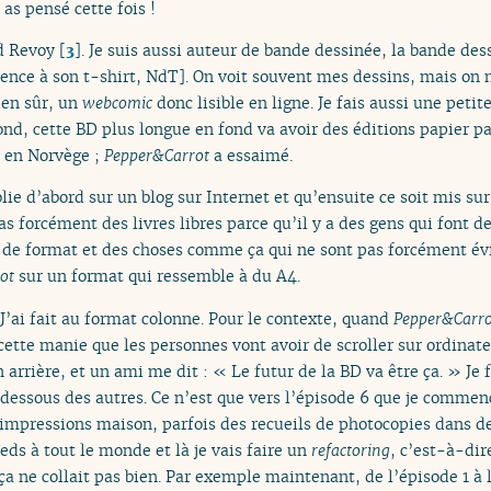
 as pensé cette fois !
d Revoy
[
3
]
. Je suis aussi auteur de bande dessinée, la bande de
nce à son t-shirt, NdT]. On voit souvent mes dessins, mais on ne
ien sûr, un
webcomic
donc lisible en ligne. Je fais aussi une pet
ond, cette BD plus longue en fond va avoir des éditions papier 
, en Norvège ;
Pepper&Carrot
a essaimé.
blie d’abord sur un blog sur Internet et qu’ensuite ce soit mis su
s forcément des livres libres parce qu’il y a des gens qui font de 
 de format et des choses comme ça qui ne sont pas forcément évid
ot
sur un format qui ressemble à du A4.
 J’ai fait au format colonne. Pour le contexte, quand
Pepper&Carro
tte manie que les personnes vont avoir de scroller sur ordinateu
 arrière, et un ami me dit : « Le futur de la BD va être ça. » Je
n dessous des autres. Ce n’est que vers l’épisode 6 que je comm
s impressions maison, parfois des recueils de photocopies dans 
ds à tout le monde et là je vais faire un
refactoring
, c’est-à-dir
ça ne collait pas bien. Par exemple maintenant, de l’épisode 1 à l