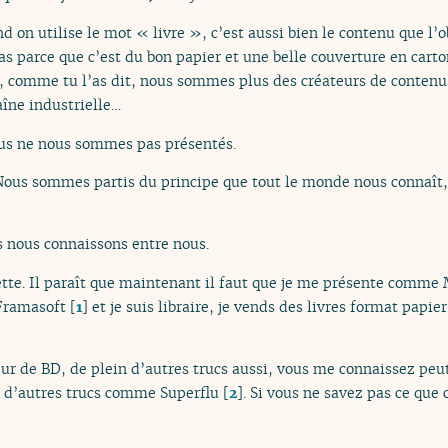
d on utilise le mot « livre », c’est aussi bien le contenu que l’o
as parce que c’est du bon papier et une belle couverture en carto
i, comme tu l’as dit, nous sommes plus des créateurs de contenus
aîne industrielle…
us ne nous sommes pas présentés.
Nous sommes partis du principe que tout le monde nous connaît, 
s nous connaissons entre nous.
ette. Il paraît que maintenant il faut que je me présente comme
 Framasoft
[
1
]
et je suis libraire, je vends des livres format papi
eur de BD, de plein d’autres trucs aussi, vous me connaissez pe
 d’autres trucs comme Superflu
[
2
]
. Si vous ne savez pas ce que