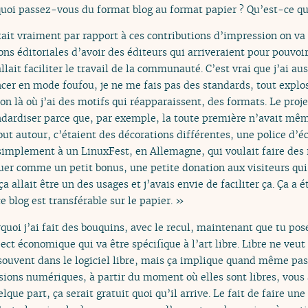
uoi passez-vous du format blog au format papier ? Qu’est-ce qu
ait vraiment par rapport à ces contributions d’impression on va
ions éditoriales d’avoir des éditeurs qui arriveraient pour pouvoi
lait faciliter le travail de la communauté. C’est vrai que j’ai au
 en mode foufou, je ne me fais pas des standards, tout explose
lon là où j’ai des motifs qui réapparaissent, des formats. Le proj
andardiser parce que, par exemple, la toute première n’avait mê
out autour, c’étaient des décorations différentes, une police d’écr
t simplement à un LinuxFest, en Allemagne, qui voulait faire des
uer comme un petit bonus, une petite donation aux visiteurs qui 
ça allait être un des usages et j’avais envie de faciliter ça. Ça a
e blog est transférable sur le papier. »
quoi j’ai fait des bouquins, avec le recul, maintenant que tu poses
 économique qui va être spécifique à l’art libre. Libre ne veut p
t souvent dans le logiciel libre, mais ça implique quand même pa
ions numériques, à partir du moment où elles sont libres, vous a
lque part, ça serait gratuit quoi qu’il arrive. Le fait de faire un