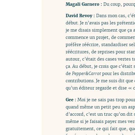
Magali Garnero :
Du coup, pourq
David Revoy :
Dans mon cas, c’ét
début. Je n’avais pas les prétent
je me disais simplement que ça al
commence un projet, de commencer
préfère réécrire, standardiser se
réécritures, de reprises pour st
autour, c’était des cases vertes t
ça. Au début, je crois que c’étai
de
Pepper&Carrot
pour les distrib
contributions. Je me suis dit que 
qu’un éditeur regarde et dise « c
Gee :
Moi je ne sais pas trop pour
quand même un petit peu un aspect
d’accord, c’est un truc qu’on di
même si je faisais payer mes vers
gratuitement, ce qui fait que, que