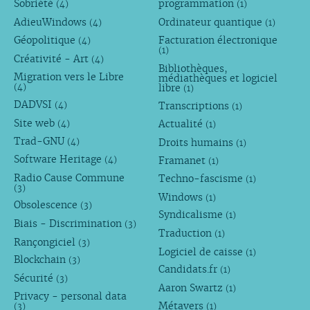
Sobriété
programmation
(4)
(1)
AdieuWindows
Ordinateur quantique
(4)
(1)
Géopolitique
Facturation électronique
(4)
(1)
Créativité - Art
(4)
Bibliothèques,
Migration vers le Libre
médiathèques et logiciel
libre
(4)
(1)
DADVSI
Transcriptions
(4)
(1)
Site web
Actualité
(4)
(1)
Trad-GNU
Droits humains
(4)
(1)
Software Heritage
Framanet
(4)
(1)
Radio Cause Commune
Techno-fascisme
(1)
(3)
Windows
(1)
Obsolescence
(3)
Syndicalisme
(1)
Biais - Discrimination
(3)
Traduction
(1)
Rançongiciel
(3)
Logiciel de caisse
(1)
Blockchain
(3)
Candidats.fr
(1)
Sécurité
(3)
Aaron Swartz
(1)
Privacy - personal data
Métavers
(3)
(1)