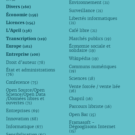
Environnement
(21)
Divers
(160)
Surveillance
(21)
Économie
(159)
Libertés informatiques
Licences
(154)
(21)
L’April
Café libre
(136)
(21)
Transcription
Marchés publics
(119)
(19)
Europe
Économie sociale et
(102)
solidaire
(19)
Entreprise
(100)
Wikipédia
(19)
Droit d’auteur
(78)
Communs numériques
État et administrations
(19)
(76)
Sciences
(18)
Conference
(75)
Vente forcée / vente liée
Open Source/Open
(16)
Science/Open Data
/Données libres et
Chapril
(16)
ouvertes
(71)
Parcours libriste
(16)
Entreprises
(69)
Open Bar
(15)
Innovation
(68)
Framasoft -
Informatique
Dégooglisons Internet
(67)
(15)
Sensibilisation
(65)