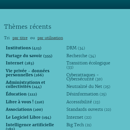
Thèmes récents
Tri
par titre
ou
par utilisation
Institutions
DRM
(423)
(34)
Partage du savoir
Recherche
(355)
(34)
Internet
Transition écologique
(283)
(33)
Vie privée - données
personnelles
Cyberattaques -
(266)
Cybersécurité
(30)
Administrations et
collectivités
Neutralité du Net
(244)
(25)
Éducation
Désinformation
(222)
(25)
Libre à vous !
Accessibilité
(210)
(23)
Associations
Standards ouverts
(200)
(22)
Le Logiciel Libre
Internet
(194)
(22)
Intelligence artificielle
Big Tech
(21)
(185)