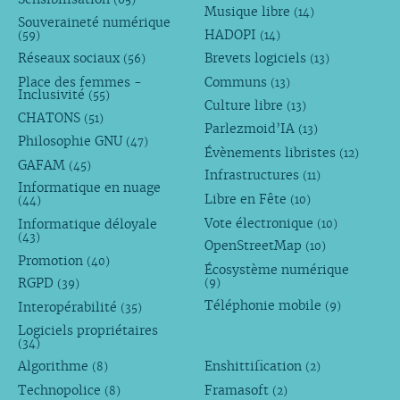
Musique libre
(14)
Souveraineté numérique
HADOPI
(59)
(14)
Réseaux sociaux
Brevets logiciels
(56)
(13)
Place des femmes -
Communs
(13)
Inclusivité
(55)
Culture libre
(13)
CHATONS
(51)
Parlezmoid’IA
(13)
Philosophie GNU
(47)
Évènements libristes
(12)
GAFAM
(45)
Infrastructures
(11)
Informatique en nuage
Libre en Fête
(10)
(44)
Vote électronique
Informatique déloyale
(10)
(43)
OpenStreetMap
(10)
Promotion
(40)
Écosystème numérique
RGPD
(9)
(39)
Téléphonie mobile
Interopérabilité
(9)
(35)
Logiciels propriétaires
(34)
Algorithme
Enshittification
(8)
(2)
Technopolice
Framasoft
(8)
(2)