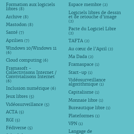
Formation aux logiciels
Espace membre
(2)
libres
(8)
Logiciels libres de dessin
Archive
et de retouche d’image
(8)
(2)
Mastodon
(8)
Pacte du Logiciel Libre
Santé
(7)
(2)
Aprilien
TAFTA
(7)
(2)
Windows 10/Windows 11
Au cœur de l’April
(2)
(6)
Ma Dada
(2)
Cloud computing
(6)
Framaspace
(1)
Framasoft -
Collectivisons Internet /
Start-up
(1)
Convivialisons Internet
Vidéosurveillance
(6)
algorithmique
(1)
Inclusion numérique
(6)
Capitalisme
(1)
Jeux libres
(5)
Monnaie libre
(1)
Vidéosurveillance
(5)
Bureautique libre
(1)
ACTA
(5)
Plateformes
(1)
RGI
(5)
VPN
(1)
Fédiverse
(5)
Langage de