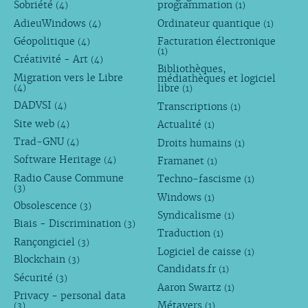
Sobriété
programmation
(4)
(1)
AdieuWindows
Ordinateur quantique
(4)
(1)
Géopolitique
Facturation électronique
(4)
(1)
Créativité - Art
(4)
Bibliothèques,
Migration vers le Libre
médiathèques et logiciel
libre
(4)
(1)
DADVSI
Transcriptions
(4)
(1)
Site web
Actualité
(4)
(1)
Trad-GNU
Droits humains
(4)
(1)
Software Heritage
Framanet
(4)
(1)
Radio Cause Commune
Techno-fascisme
(1)
(3)
Windows
(1)
Obsolescence
(3)
Syndicalisme
(1)
Biais - Discrimination
(3)
Traduction
(1)
Rançongiciel
(3)
Logiciel de caisse
(1)
Blockchain
(3)
Candidats.fr
(1)
Sécurité
(3)
Aaron Swartz
(1)
Privacy - personal data
Métavers
(3)
(1)