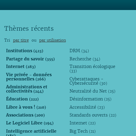
Thèmes récents
Tri
par titre
ou
par utilisation
Institutions
DRM
(423)
(34)
Partage du savoir
Recherche
(355)
(34)
Internet
Transition écologique
(283)
(33)
Vie privée - données
personnelles
Cyberattaques -
(266)
Cybersécurité
(30)
Administrations et
collectivités
Neutralité du Net
(244)
(25)
Éducation
Désinformation
(222)
(25)
Libre à vous !
Accessibilité
(210)
(23)
Associations
Standards ouverts
(200)
(22)
Le Logiciel Libre
Internet
(194)
(22)
Intelligence artificielle
Big Tech
(21)
(185)