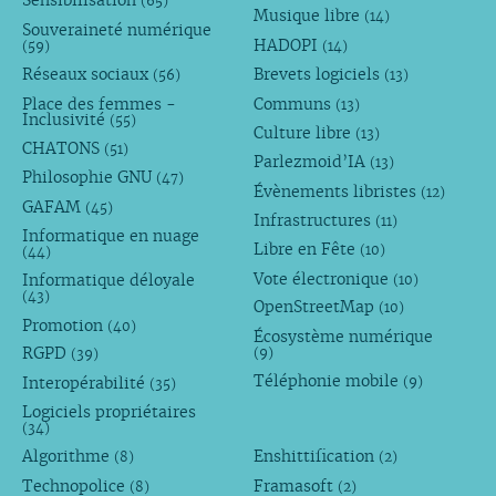
Sensibilisation
(65)
Musique libre
(14)
Souveraineté numérique
HADOPI
(59)
(14)
Réseaux sociaux
Brevets logiciels
(56)
(13)
Place des femmes -
Communs
(13)
Inclusivité
(55)
Culture libre
(13)
CHATONS
(51)
Parlezmoid’IA
(13)
Philosophie GNU
(47)
Évènements libristes
(12)
GAFAM
(45)
Infrastructures
(11)
Informatique en nuage
Libre en Fête
(10)
(44)
Vote électronique
Informatique déloyale
(10)
(43)
OpenStreetMap
(10)
Promotion
(40)
Écosystème numérique
RGPD
(9)
(39)
Téléphonie mobile
Interopérabilité
(9)
(35)
Logiciels propriétaires
(34)
Algorithme
Enshittification
(8)
(2)
Technopolice
Framasoft
(8)
(2)