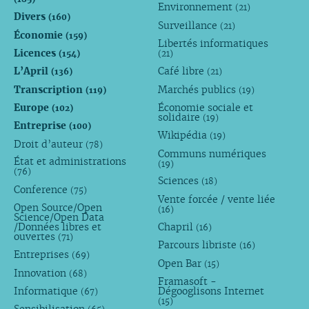
Environnement
(21)
Divers
(160)
Surveillance
(21)
Économie
(159)
Libertés informatiques
Licences
(154)
(21)
L’April
Café libre
(136)
(21)
Transcription
Marchés publics
(119)
(19)
Europe
Économie sociale et
(102)
solidaire
(19)
Entreprise
(100)
Wikipédia
(19)
Droit d’auteur
(78)
Communs numériques
État et administrations
(19)
(76)
Sciences
(18)
Conference
(75)
Vente forcée / vente liée
Open Source/Open
(16)
Science/Open Data
/Données libres et
Chapril
(16)
ouvertes
(71)
Parcours libriste
(16)
Entreprises
(69)
Open Bar
(15)
Innovation
(68)
Framasoft -
Informatique
Dégooglisons Internet
(67)
(15)