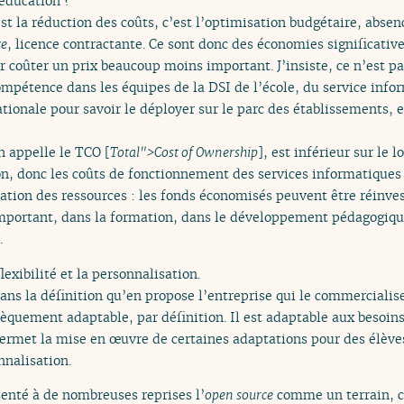
’éducation ?
est la réduction des coûts, c’est l’optimisation budgétaire, abse
ce
, licence contractante. Ce sont donc des économies significativ
eur coûter un prix beaucoup moins important. J’insiste, ce n’est p
mpétence dans les équipes de la DSI de l’école, du service infor
tionale pour savoir le déployer sur le parc des établissements, en
n appelle le TCO [
Total">Cost of Ownership
], est inférieur sur le
on, donc les coûts de fonctionnement des services informatiques 
ctation des ressources : les fonds économisés peuvent être réinve
mportant, dans la formation, dans le développement pédagogique
.
lexibilité et la personnalisation.
 dans la définition qu’en propose l’entreprise qui le commercialise
sèquement adaptable, par définition. Il est adaptable aux besoin
 permet la mise en œuvre de certaines adaptations pour des élève
nnalisation.
ésenté à de nombreuses reprises l’
open source
comme un terrain,