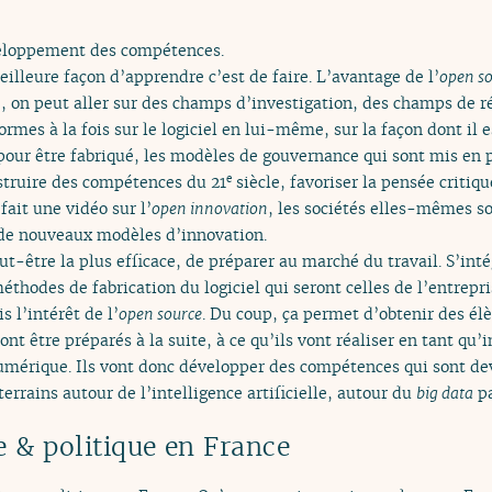
éveloppement des compétences.
illeure façon d’apprendre c’est de faire. L’avantage de l’
open s
, on peut aller sur des champs d’investigation, des champs de ré
rmes à la fois sur le logiciel en lui-même, sur la façon dont il es
pour être fabriqué, les modèles de gouvernance qui sont mis en p
struire des compétences du 21
siècle, favoriser la pensée critiqu
e
 fait une vidéo sur l’
open innovation
, les sociétés elles-mêmes so
 de nouveaux modèles d’innovation.
eut-être la plus efficace, de préparer au marché du travail. S’int
éthodes de fabrication du logiciel qui seront celles de l’entrepr
s l’intérêt de l’
open source
. Du coup, ça permet d’obtenir des élè
nt être préparés à la suite, à ce qu’ils vont réaliser en tant qu’i
numérique. Ils vont donc développer des compétences qui sont de
rrains autour de l’intelligence artificielle, autour du
big data
pa
 & politique en France