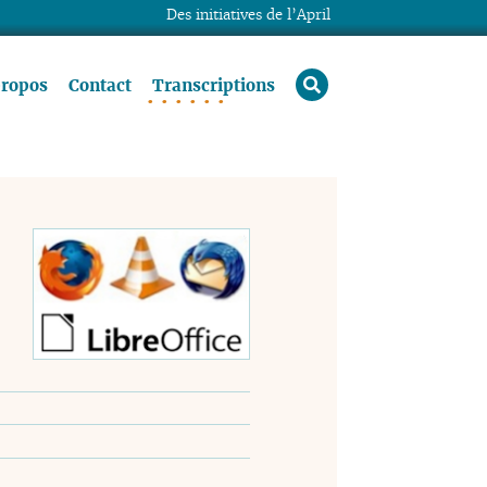
Des initiatives de l’April
rechercher
propos
Contact
Transcriptions