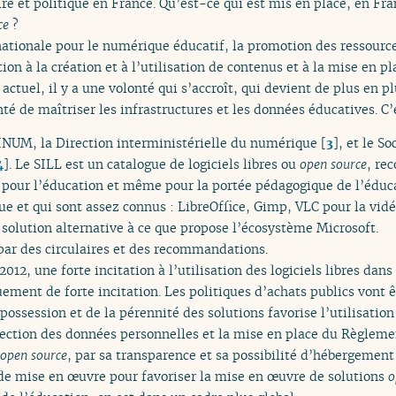
e et politique en France. Qu’est-ce qui est mis en place, en Fra
ce
?
ationale pour le numérique éducatif, la promotion des ressource
ation à la création et à l’utilisation de contenus et à la mise en pl
ctuel, il y a une volonté qui s’accroît, qui devient de plus en p
é de maîtriser les infrastructures et les données éducatives. C’es
INUM, la Direction interministérielle du numérique
[
3
]
, et le So
4
]
. Le SILL est un catalogue de logiciels libres ou
open source
, re
 pour l’éducation et même pour la portée pédagogique de l’éduc
gue et qui sont assez connus : LibreOffice, Gimp, VLC pour la vid
solution alternative à ce que propose l’écosystème Microsoft.
 par des circulaires et des recommandations.
 2012, une forte incitation à l’utilisation des logiciels libres dans
ment de forte incitation. Les politiques d’achats publics vont 
possession et de la pérennité des solutions favorise l’utilisation 
otection des données personnelles et la mise en place du Règleme
open source
, par sa transparence et sa possibilité d’hébergement
e mise en œuvre pour favoriser la mise en œuvre de solutions
o