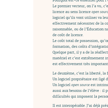
Pourquoi est-ce essentiel pour l
Le premier vecteur, on l’a vu, c’
licence au sens licence
open sour
logiciel qu’ils vont utiliser va l
effectivement nécessiter de la co
raisonnable, ou de l’Éducation na
de coût de licence.
Le coût total de possession, qu’o
formation, des coûts d’intégrati
Quelque part, il y a de la réaffe
matériel et c’est extrêmement i
est effectivement très important
Le deuxième, c’est la liberté, la f
Un logiciel propriétaire est figé
Un logiciel
open source
est intrin
aussi aux besoins de l’élève : il
difficultés qui imposent la perso
Il est interopérable. J’ai déjà pr