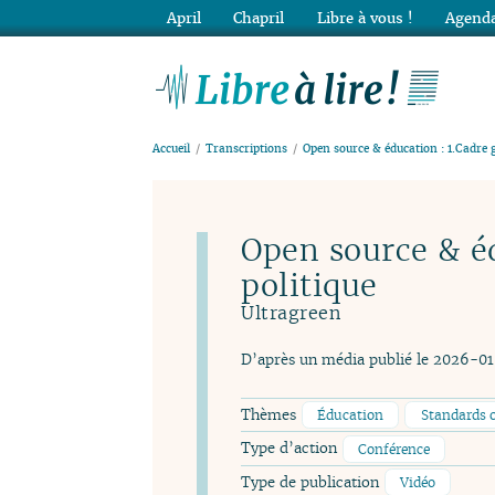
April
Chapril
Libre à vous !
Agenda
Lib
Accueil
Transcriptions
Open source & éducation : 1.Cadre 
Open source & éd
politique
Ultragreen
D’après un média publié le 2026-0
Thèmes
Éducation
Standards 
Type d’action
Conférence
Type de publication
Vidéo