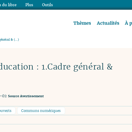
 du libre
Plus
Outils
re à lire !
Thèmes
Actualités
À 
général & (…)
ucation : 1.Cadre général &
1-02
Source
Avertissement
ouverts
Communs numériques