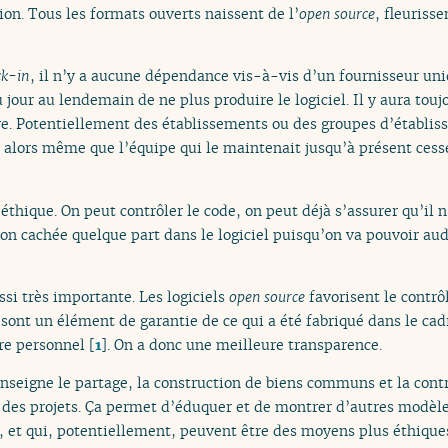
on. Tous les formats ouverts naissent de l’
open source
, fleuriss
ck-in
, il n’y a aucune dépendance vis-à-vis d’un fournisseur uni
jour au lendemain de ne plus produire le logiciel. Il y aura touj
vivre. Potentiellement des établissements ou des groupes d’établi
l alors même que l’équipe qui le maintenait jusqu’à présent cess
l’éthique. On peut contrôler le code, on peut déjà s’assurer qu’il 
nion cachée quelque part dans le logiciel puisqu’on va pouvoir a
si très importante. Les logiciels
open source
favorisent le contrô
, sont un élément de garantie de ce qui a été fabriqué dans le ca
re personnel
[
1
]
. On a donc une meilleure transparence.
 enseigne le partage, la construction de biens communs et la con
 à des projets. Ça permet d’éduquer et de montrer d’autres modèl
é, et qui, potentiellement, peuvent être des moyens plus éthique