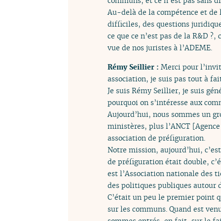
communs, et ce n’est pas sans dif
Au-delà de la compétence et de 
difficiles, des questions juridi
ce que ce n’est pas de la R&D ?, 
vue de nos juristes à l’ADEME.
Rémy Seillier :
Merci pour l’invi
association, je suis pas tout à fai
Je suis Rémy Seillier, je suis gé
pourquoi on s’intéresse aux com
Aujourd’hui, nous sommes un grou
ministères, plus l’ANCT [Agence 
association de préfiguration.
Notre mission, aujourd’hui, c’es
de préfiguration était double, c’
est l’Association nationale des t
des politiques publiques autour d
C’était un peu le premier point q
sur les communs. Quand est venu,
sommes entrés, en fait, sur le fa