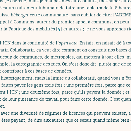
us. Je cherche, mais je n’ai pas mes autocollants, mes super aut
c’est un traitement inhumain de faire une table ronde à 18 heure
puisse héberger cette communauté, sans oublier de citer l’ADEME
t Appel à Communs, auteur du premier appel à communs, on peut 
r la Fabrique des mobilités
[
5
]
et autres ; je ne vous apprends r
IGN dans la continuité de l’
open data
. En fait, on faisait déjà t
ratif. Collaboratif, ça veut dire comment on construit nos bases
eaucoup de communes, de métropoles, qui mettent à jour elles-m
ple, la cartographie des rues. On s’est donc dit, plutôt que de re
nt contribuer à ces bases de données.
t historiquement, mais la limite du collaboratif, quand vous n’ê
 faites payer les gens trois fois : une première fois, parce que c
nt l’IGN ; une deuxième fois, parce qu’ils payent la donnée ; et 
t de leur puissance de travail pour faire cette donnée. C’est q
et.
i avec une diversité de régimes de licences qui peuvent exister,
s êtes payant, de dire aux autres que ce serait quand même bien 