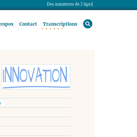
Des initiatives de l’April
rechercher
propos
Contact
Transcriptions
n