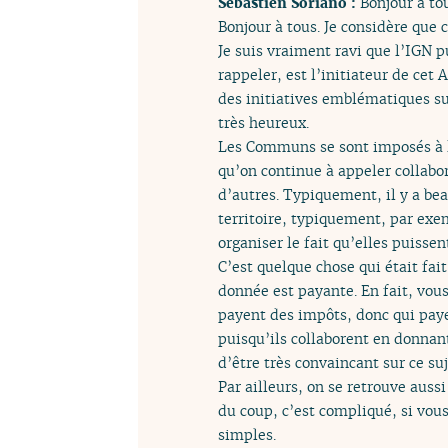
Sébastien Soriano :
Bonjour à to
Bonjour à tous. Je considère que 
Je suis vraiment ravi que l’IGN 
rappeler, est l’initiateur de ce
des initiatives emblématiques su
très heureux.
Les Communs se sont imposés à l’
qu’on continue à appeler collabo
d’autres. Typiquement, il y a b
territoire, typiquement, par exem
organiser le fait qu’elles puisse
C’est quelque chose qui était fai
donnée est payante. En fait, vous
payent des impôts, donc qui paye
puisqu’ils collaborent en donnan
d’être très convaincant sur ce suj
Par ailleurs, on se retrouve auss
du coup, c’est compliqué, si vou
simples.