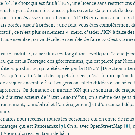
te
[
6
]
, le choix qui est fait à l’IGN, une licence sans restrictions
vers les gens de manière encore plus ouverte. Ça permet de doper 
ont imposés assez naturellement à l’IGN et ça nous a permis d’
ais posées jusqu’à présent : une fois, vous êtes complètement d
atif ; ce n’est plus seulement « merci d’aider l’IGN à faire des
un truc ensemble, on va décider ensemble de faire. » C’est vrai
se traduit ?, ce serait assez long à tout expliquer. Ce que je p
eu qui est la Fabrique des géocommuns, qui est piloté par Nicola
dite « produit », qui a été créée par la DINUM [Direction inter
c’est qu’on fait d’abord des appels à idées, c’est-à-dire qu’on
 de craquer ensemble ? ». Les gens ont plein d’idées et on sélect
trapreneurs. On demande en interne IGN qui se sentirait de craqu
 à d’autres acteurs de l’État. Aujourd’hui, on a même des gens 
vironnement, la mobilité et l’aménagement] et d’un conseil dépar
neurs.
tenaires pour recenser toutes les personnes qui on envie de nous 
matique qui est Panoramax
[
7
]
. On a, avec OpenStreetMap
[
8
]
, 
View qu’on est en train de bâtir.