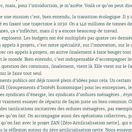
r, mais, pour l’introduction, je m’arrête. Voilà ce qu’on peut dir
 une mission c’est, bien entendu, la transition écologique. Il y a
té en fixant une trajectoire à 2030. On a 140 millions de tonnes d
es, ça s’infléchit, mais il y a encore beaucoup de travail.
i explosent. Les budgets ont été multipliés par quatre ces derniè
es appels à projets, c’est notre spécialité, sur l’innovation, sur le
avec ces appels à projets, on arrive finalement à faire bouger tou
ut le monde. Bien entendu, c’est indispensable d’accompagner les
la question des communs, finalement, vient là. Elle vient sur le f
ur le faire tout seul.
ements publics ont déjà trouvé plein d’idées pour cela. Un certai
GIE [Groupements d’Intérêt Economique] pour les entreprises, l
les syndicats d’énergie, les syndicats d’ordures ménagères ; ét
st vraiment essayer de répartir de façon juste un bien commun. 
 des tarifications incitatives des ordures ménagères, par exemple
es qu’on fait. On accompagne aussi des opérations collectives, p
qu’on fait avec le projet ZAN [Zéro Artificialisation nette], qu
s la réflexion autour du zéro artificialisation nette. Nous essayo