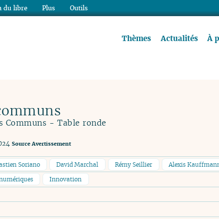
 du libre
Plus
Outils
re à lire !
Thèmes
Actualités
À 
s communs
des Communs - Table ronde
024
Source
Avertissement
astien Soriano
David Marchal
Rémy Seillier
Alexis Kauffman
numériques
Innovation