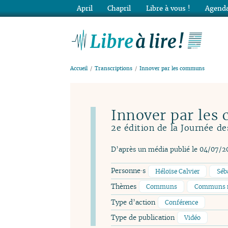
April
Chapril
Libre à vous !
Agenda
Lib
Accueil
Transcriptions
Innover par les communs
Innover par le
2e édition de la Journée 
D’après un média publié le 04/07/2
Personne·s
Héloïse Calvier
Séb
Thèmes
Communs
Communs 
Type d’action
Conférence
Type de publication
Vidéo