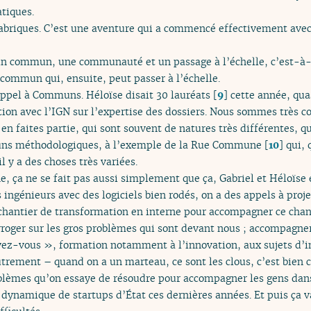
atiques.
 fabriques. C’est une aventure qui a commencé effectivement avec 
 un commun, une communauté et un passage à l’échelle, c’est-
 commun qui, ensuite, peut passer à l’échelle.
’Appel à Communs. Héloïse disait 30 lauréats
[
9
]
cette année, qua
tion avec l’IGN sur l’expertise des dossiers. Nous sommes très c
us en faites partie, qui sont souvent de natures très différentes,
uns méthodologiques, à l’exemple de la Rue Commune
[
10
]
qui, 
il y a des choses très variées.
e, ça ne se fait pas aussi simplement que ça, Gabriel et Héloïse 
ngénieurs avec des logiciels bien rodés, on a des appels à proj
un chantier de transformation en interne pour accompagner ce ch
erroger sur les gros problèmes qui sont devant nous ; accompagne
vez-vous », formation notamment à l’innovation, aux sujets d’i
utrement – quand on a un marteau, ce sont les clous, c’est bien c
oblèmes qu’on essaye de résoudre pour accompagner les gens dans
e dynamique de startups d’État ces dernières années. Et puis ça va