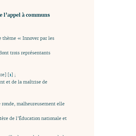
 de l’appel à communs
 le thème « Innover par les
dont trois représentants
ère]
[
1
]
;
t et de la maîtrise de
ble ronde, malheureusement elle
stère de l’Éducation nationale et