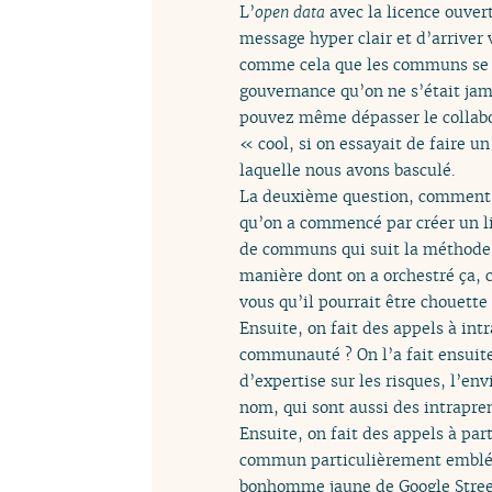
L’
open data
avec la licence ouver
message hyper clair et d’arriver 
comme cela que les communs se s
gouvernance qu’on ne s’était jam
pouvez même dépasser le collabor
« cool, si on essayait de faire 
laquelle nous avons basculé.
La deuxième question, comment ça 
qu’on a commencé par créer un li
de communs qui suit la méthode 
manière dont on a orchestré ça, 
vous qu’il pourrait être chouette
Ensuite, on fait des appels à in
communauté ? On l’a fait ensuite
d’expertise sur les risques, l’en
nom, qui sont aussi des intrapre
Ensuite, on fait des appels à par
commun particulièrement emblé
bonhomme jaune de Google Street 