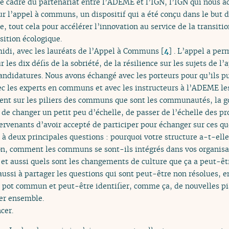
le cadre du partenariat entre l’ADEME et l’IGN, l’IGN qui nous ac
r l’appel à communs, un dispositif qui a été conçu dans le but d
e, tout cela pour accélérer l’innovation au service de la transiti
sition écologique.
idi, avec les lauréats de l’Appel à Communs
[
4
]
. L’appel a per
r les dix défis de la sobriété, de la résilience sur les sujets de l
didatures. Nous avons échangé avec les porteurs pour qu’ils pui
vec les experts en communs et avec les instructeurs à l’ADEME le
nt sur les piliers des communs que sont les communautés, la go
t de changer un petit peu d’échelle, de passer de l’échelle des p
tervenants d’avoir accepté de participer pour échanger sur ces qu
 à deux principales questions : pourquoi votre structure a-t-elle
n, comment les communs se sont-ils intégrés dans vos organis
 et aussi quels sont les changements de culture que ça a peut-ê
 aussi à partager les questions qui sont peut-être non résolues, e
u pot commun et peut-être identifier, comme ça, de nouvelles pis
ler ensemble.
cer.