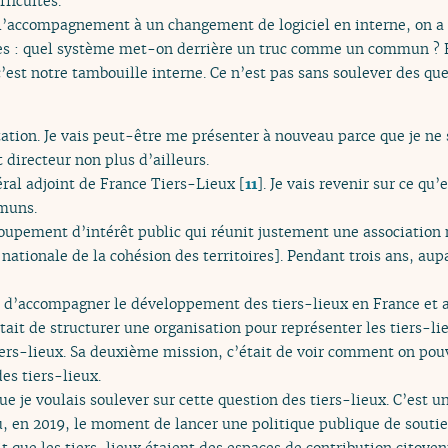
ficultés.
l’accompagnement à un changement de logiciel en interne, on a
ques : quel système met-on derrière un truc comme un commun ? E
c’est notre tambouille interne. Ce n’est pas sans soulever des q
tation. Je vais peut-être me présenter à nouveau parce que je ne 
t directeur non plus d’ailleurs.
néral adjoint de France Tiers-Lieux
[
11
]
. Je vais revenir sur ce qu
muns.
pement d’intérêt public qui réunit justement une association n
nationale de la cohésion des territoires]. Pendant trois ans, au
t d’accompagner le développement des tiers-lieux en France et a
était de structurer une organisation pour représenter les tiers-l
iers-lieux. Sa deuxième mission, c’était de voir comment on pouv
es tiers-lieux.
ue je voulais soulever sur cette question des tiers-lieux. C’est u
 en 2019, le moment de lancer une politique publique de soutie
it que les tiers-lieux étaient des espaces de contribution citoyen