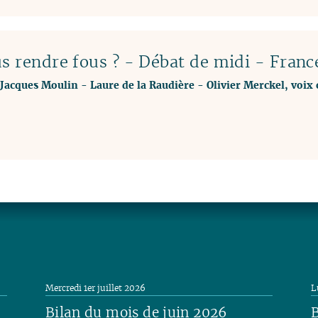
s rendre fous ? - Débat de midi - Franc
Jacques Moulin
-
Laure de la Raudière
-
Olivier Merckel, voix 
Mercredi 1er juillet 2026
L
Bilan du mois de juin 2026
B