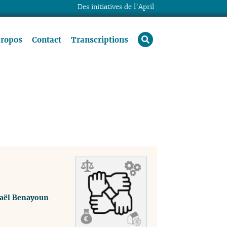
Des initiatives de l’April
rechercher
propos
Contact
Transcriptions
aël Benayoun