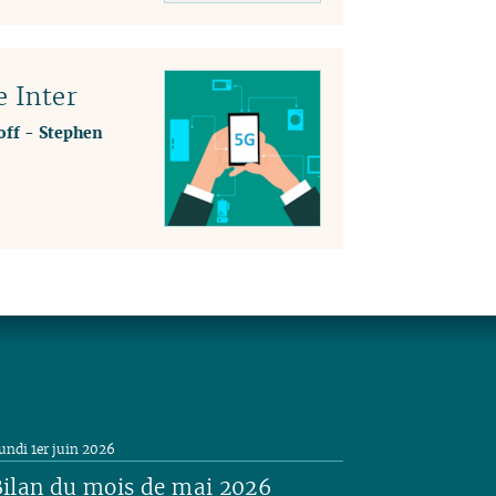
e Inter
off
-
Stephen
undi 1er juin 2026
ilan du mois de mai 2026