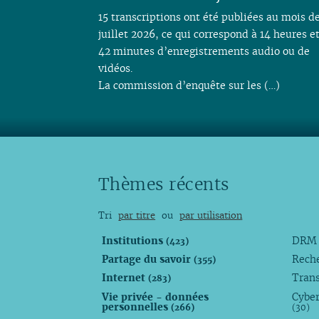
15 transcriptions ont été publiées au mois d
juillet 2026, ce qui correspond à 14 heures e
42 minutes d’enregistrements audio ou de
vidéos.
La commission d’enquête sur les (…)
Thèmes récents
Tri
par titre
ou
par utilisation
Institutions
DR
(423)
Partage du savoir
Rech
(355)
Internet
Trans
(283)
Vie privée - données
Cyber
personnelles
(266)
(30)