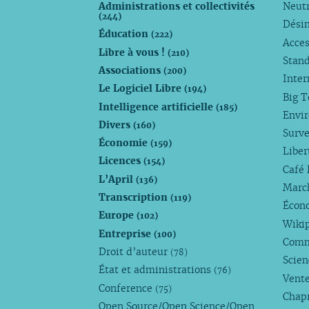
Administrations et collectivités
Neutr
(244)
Dési
Éducation
(222)
Acces
Libre à vous !
(210)
Stan
Associations
(200)
Inte
Le Logiciel Libre
(194)
Big 
Intelligence artificielle
(185)
Envi
Divers
(160)
Surve
Économie
(159)
Liber
Licences
(154)
Café 
L’April
(136)
Marc
Transcription
(119)
Écono
Europe
(102)
Wiki
Entreprise
(100)
Comm
Droit d’auteur
(78)
Scie
État et administrations
(76)
Vente
Conference
(75)
Chap
Open Source/Open Science/Open