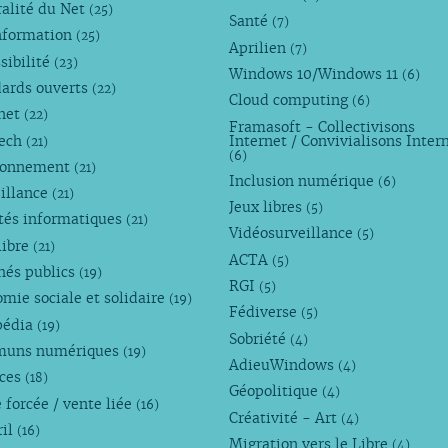
alité du Net
(25)
Santé
(7)
nformation
(25)
Aprilien
(7)
sibilité
(23)
Windows 10/Windows 11
(6)
dards ouverts
(22)
Cloud computing
(6)
rnet
(22)
Framasoft - Collectivisons
Tech
Internet / Convivialisons Inter
(21)
(6)
ronnement
(21)
Inclusion numérique
(6)
illance
(21)
Jeux libres
(5)
tés informatiques
(21)
Vidéosurveillance
(5)
libre
(21)
ACTA
(5)
hés publics
(19)
RGI
(5)
mie sociale et solidaire
(19)
Fédiverse
(5)
pédia
(19)
Sobriété
(4)
uns numériques
(19)
AdieuWindows
(4)
nces
(18)
Géopolitique
(4)
 forcée / vente liée
(16)
Créativité - Art
(4)
ril
(16)
Migration vers le Libre
(4)