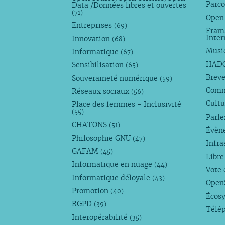
Parco
Data /Données libres et ouvertes
(71)
Open
Entreprises
(69)
Fram
Inte
Innovation
(68)
Musi
Informatique
(67)
HAD
Sensibilisation
(65)
Breve
Souveraineté numérique
(59)
Com
Réseaux sociaux
(56)
Cultu
Place des femmes - Inclusivité
(55)
Parl
CHATONS
(51)
Évèn
Philosophie GNU
(47)
Infra
GAFAM
(45)
Libre
Informatique en nuage
(44)
Vote 
Informatique déloyale
(43)
Open
Promotion
(40)
Écos
RGPD
(39)
Télé
Interopérabilité
(35)