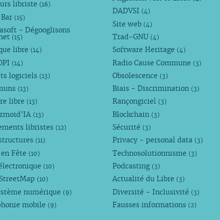
urs libriste
(16)
DADVSI
(4)
 Bar
(15)
Site web
(4)
asoft - Dégooglisons
rnet
Trad-GNU
(15)
(4)
que libre
Software Heritage
(14)
(4)
OPI
Radio Cause Commune
(14)
(3)
ts logiciels
Obsolescence
(13)
(3)
muns
Biais - Discrimination
(13)
(3)
re libre
Rançongiciel
(13)
(3)
ezmoid’IA
Blockchain
(13)
(3)
ements libristes
Sécurité
(12)
(3)
structures
Privacy - personal data
(11)
(3)
 en Fête
Technosolutionnisme
(10)
(3)
électronique
Podcasting
(10)
(3)
StreetMap
Actualité du Libre
(10)
(3)
ystème numérique
Diversité - Inclusivité
(9)
(3)
phonie mobile
Fausses informations
(9)
(2)