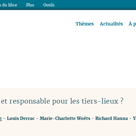
 du libre
Plus
Outils
re à lire !
Thèmes
Actualités
À 
t responsable pour les tiers-lieux ?
g
-
Louis Derrac
-
Marie-Charlotte Woëts
-
Richard Hanna
-
Y