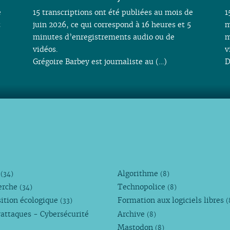
e
15 transcriptions ont été publiées au mois de
1
t
juin 2026, ce qui correspond à 16 heures et 5
m
minutes d’enregistrements audio ou de
m
vidéos.
v
Grégoire Barbey est journaliste au (…)
D
M
Algorithme
(34)
(8)
erche
Technopolice
(34)
(8)
ition écologique
Formation aux logiciels libres
(33)
(
attaques - Cybersécurité
Archive
(8)
Mastodon
(8)