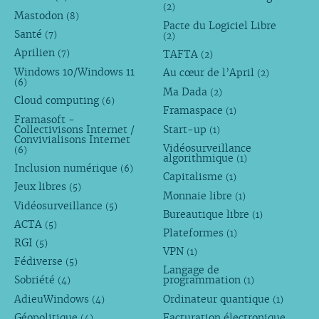
(2)
Mastodon
(8)
Pacte du Logiciel Libre
Santé
(7)
(2)
Aprilien
TAFTA
(7)
(2)
Windows 10/Windows 11
Au cœur de l’April
(2)
(6)
Ma Dada
(2)
Cloud computing
(6)
Framaspace
(1)
Framasoft -
Collectivisons Internet /
Start-up
(1)
Convivialisons Internet
Vidéosurveillance
(6)
algorithmique
(1)
Inclusion numérique
(6)
Capitalisme
(1)
Jeux libres
(5)
Monnaie libre
(1)
Vidéosurveillance
(5)
Bureautique libre
(1)
ACTA
(5)
Plateformes
(1)
RGI
(5)
VPN
(1)
Fédiverse
(5)
Langage de
Sobriété
programmation
(4)
(1)
AdieuWindows
Ordinateur quantique
(4)
(1)
Géopolitique
Facturation électronique
(4)