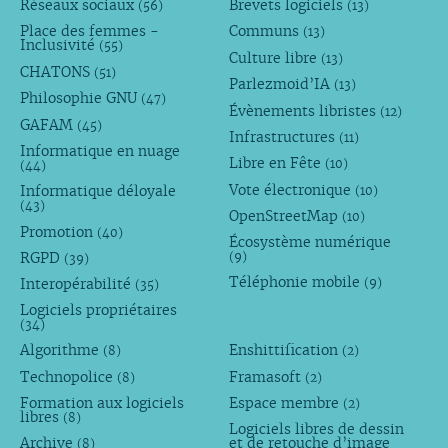
Réseaux sociaux
Brevets logiciels
(56)
(13)
Place des femmes -
Communs
(13)
Inclusivité
(55)
Culture libre
(13)
CHATONS
(51)
Parlezmoid’IA
(13)
Philosophie GNU
(47)
Évènements libristes
(12)
GAFAM
(45)
Infrastructures
(11)
Informatique en nuage
Libre en Fête
(10)
(44)
Vote électronique
Informatique déloyale
(10)
(43)
OpenStreetMap
(10)
Promotion
(40)
Écosystème numérique
RGPD
(9)
(39)
Téléphonie mobile
Interopérabilité
(9)
(35)
Logiciels propriétaires
(34)
Algorithme
Enshittification
(8)
(2)
Technopolice
Framasoft
(8)
(2)
Formation aux logiciels
Espace membre
(2)
libres
(8)
Logiciels libres de dessin
Archive
et de retouche d’image
(8)