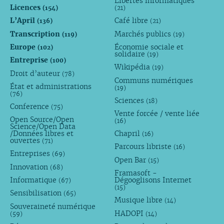
Libertés informatiques
Licences
(154)
(21)
L’April
Café libre
(136)
(21)
Transcription
Marchés publics
(119)
(19)
Europe
Économie sociale et
(102)
solidaire
(19)
Entreprise
(100)
Wikipédia
(19)
Droit d’auteur
(78)
Communs numériques
État et administrations
(19)
(76)
Sciences
(18)
Conference
(75)
Vente forcée / vente liée
Open Source/Open
(16)
Science/Open Data
/Données libres et
Chapril
(16)
ouvertes
(71)
Parcours libriste
(16)
Entreprises
(69)
Open Bar
(15)
Innovation
(68)
Framasoft -
Informatique
Dégooglisons Internet
(67)
(15)
Sensibilisation
(65)
Musique libre
(14)
Souveraineté numérique
HADOPI
(59)
(14)