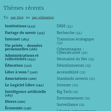
Thèmes récents
Tri
par titre
ou
par utilisation
Institutions
DRM
(423)
(34)
Partage du savoir
Recherche
(355)
(34)
Internet
Transition écologique
(283)
(33)
Vie privée - données
personnelles
Cyberattaques -
(266)
Cybersécurité
(30)
Administrations et
collectivités
Neutralité du Net
(244)
(25)
Éducation
Désinformation
(222)
(25)
Libre à vous !
Accessibilité
(210)
(23)
Associations
Standards ouverts
(200)
(22)
Le Logiciel Libre
Internet
(194)
(22)
Intelligence artificielle
Big Tech
(21)
(185)
Environnement
(21)
Divers
(160)
Surveillance
(21)
Économie
(159)