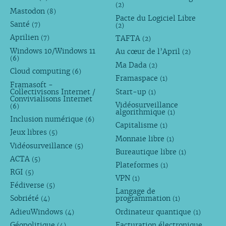
(2)
Mastodon
(8)
Pacte du Logiciel Libre
Santé
(7)
(2)
Aprilien
TAFTA
(7)
(2)
Windows 10/Windows 11
Au cœur de l’April
(2)
(6)
Ma Dada
(2)
Cloud computing
(6)
Framaspace
(1)
Framasoft -
Collectivisons Internet /
Start-up
(1)
Convivialisons Internet
Vidéosurveillance
(6)
algorithmique
(1)
Inclusion numérique
(6)
Capitalisme
(1)
Jeux libres
(5)
Monnaie libre
(1)
Vidéosurveillance
(5)
Bureautique libre
(1)
ACTA
(5)
Plateformes
(1)
RGI
(5)
VPN
(1)
Fédiverse
(5)
Langage de
Sobriété
programmation
(4)
(1)
AdieuWindows
Ordinateur quantique
(4)
(1)
Géopolitique
Facturation électronique
(4)