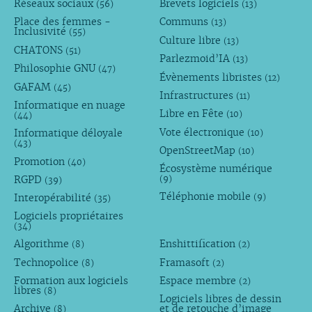
Réseaux sociaux
Brevets logiciels
(56)
(13)
Place des femmes -
Communs
(13)
Inclusivité
(55)
Culture libre
(13)
CHATONS
(51)
Parlezmoid’IA
(13)
Philosophie GNU
(47)
Évènements libristes
(12)
GAFAM
(45)
Infrastructures
(11)
Informatique en nuage
Libre en Fête
(10)
(44)
Vote électronique
Informatique déloyale
(10)
(43)
OpenStreetMap
(10)
Promotion
(40)
Écosystème numérique
RGPD
(9)
(39)
Téléphonie mobile
Interopérabilité
(9)
(35)
Logiciels propriétaires
(34)
Algorithme
Enshittification
(8)
(2)
Technopolice
Framasoft
(8)
(2)
Formation aux logiciels
Espace membre
(2)
libres
(8)
Logiciels libres de dessin
Archive
et de retouche d’image
(8)