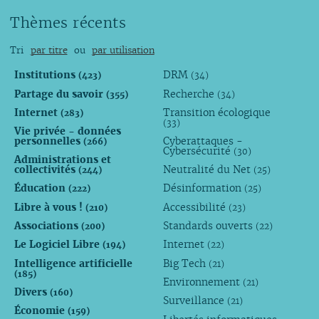
Thèmes récents
Tri
par titre
ou
par utilisation
Institutions
DRM
(423)
(34)
Partage du savoir
Recherche
(355)
(34)
Internet
Transition écologique
(283)
(33)
Vie privée - données
personnelles
Cyberattaques -
(266)
Cybersécurité
(30)
Administrations et
collectivités
Neutralité du Net
(244)
(25)
Éducation
Désinformation
(222)
(25)
Libre à vous !
Accessibilité
(210)
(23)
Associations
Standards ouverts
(200)
(22)
Le Logiciel Libre
Internet
(194)
(22)
Intelligence artificielle
Big Tech
(21)
(185)
Environnement
(21)
Divers
(160)
Surveillance
(21)
Économie
(159)