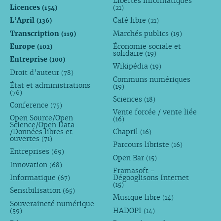
Libertés informatiques
Licences
(154)
(21)
L’April
Café libre
(136)
(21)
Transcription
Marchés publics
(119)
(19)
Europe
Économie sociale et
(102)
solidaire
(19)
Entreprise
(100)
Wikipédia
(19)
Droit d’auteur
(78)
Communs numériques
État et administrations
(19)
(76)
Sciences
(18)
Conference
(75)
Vente forcée / vente liée
Open Source/Open
(16)
Science/Open Data
/Données libres et
Chapril
(16)
ouvertes
(71)
Parcours libriste
(16)
Entreprises
(69)
Open Bar
(15)
Innovation
(68)
Framasoft -
Informatique
Dégooglisons Internet
(67)
(15)
Sensibilisation
(65)
Musique libre
(14)
Souveraineté numérique
HADOPI
(59)
(14)