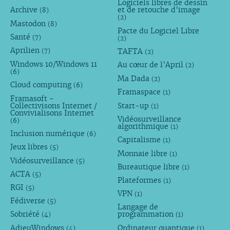
Logiciels libres de dessin
Archive
et de retouche d’image
(8)
(2)
Mastodon
(8)
Pacte du Logiciel Libre
Santé
(7)
(2)
Aprilien
TAFTA
(7)
(2)
Windows 10/Windows 11
Au cœur de l’April
(2)
(6)
Ma Dada
(2)
Cloud computing
(6)
Framaspace
(1)
Framasoft -
Collectivisons Internet /
Start-up
(1)
Convivialisons Internet
Vidéosurveillance
(6)
algorithmique
(1)
Inclusion numérique
(6)
Capitalisme
(1)
Jeux libres
(5)
Monnaie libre
(1)
Vidéosurveillance
(5)
Bureautique libre
(1)
ACTA
(5)
Plateformes
(1)
RGI
(5)
VPN
(1)
Fédiverse
(5)
Langage de
Sobriété
programmation
(4)
(1)
AdieuWindows
Ordinateur quantique
(4)
(1)