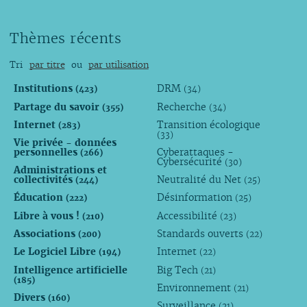
Thèmes récents
Tri
par titre
ou
par utilisation
Institutions
DRM
(423)
(34)
Partage du savoir
Recherche
(355)
(34)
Internet
Transition écologique
(283)
(33)
Vie privée - données
personnelles
Cyberattaques -
(266)
Cybersécurité
(30)
Administrations et
collectivités
Neutralité du Net
(244)
(25)
Éducation
Désinformation
(222)
(25)
Libre à vous !
Accessibilité
(210)
(23)
Associations
Standards ouverts
(200)
(22)
Le Logiciel Libre
Internet
(194)
(22)
Intelligence artificielle
Big Tech
(21)
(185)
Environnement
(21)
Divers
(160)
Surveillance
(21)