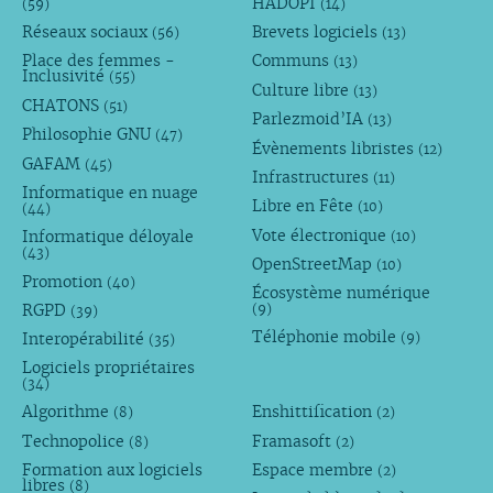
HADOPI
(59)
(14)
Réseaux sociaux
Brevets logiciels
(56)
(13)
Place des femmes -
Communs
(13)
Inclusivité
(55)
Culture libre
(13)
CHATONS
(51)
Parlezmoid’IA
(13)
Philosophie GNU
(47)
Évènements libristes
(12)
GAFAM
(45)
Infrastructures
(11)
Informatique en nuage
Libre en Fête
(10)
(44)
Vote électronique
Informatique déloyale
(10)
(43)
OpenStreetMap
(10)
Promotion
(40)
Écosystème numérique
RGPD
(9)
(39)
Téléphonie mobile
Interopérabilité
(9)
(35)
Logiciels propriétaires
(34)
Algorithme
Enshittification
(8)
(2)
Technopolice
Framasoft
(8)
(2)
Formation aux logiciels
Espace membre
(2)
libres
(8)