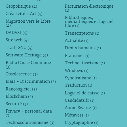
Géopolitique
Facturation électronique
(4)
(1)
Créativité - Art
(4)
Bibliothèques,
Migration vers le Libre
médiathèques et logiciel
libre
(4)
(1)
DADVSI
Transcriptions
(4)
(1)
Site web
Actualité
(4)
(1)
Trad-GNU
Droits humains
(4)
(1)
Software Heritage
Framanet
(4)
(1)
Radio Cause Commune
Techno-fascisme
(1)
(3)
Windows
(1)
Obsolescence
(3)
Syndicalisme
(1)
Biais - Discrimination
(3)
Traduction
(1)
Rançongiciel
(3)
Logiciel de caisse
(1)
Blockchain
(3)
Candidats.fr
(1)
Sécurité
(3)
Aaron Swartz
(1)
Privacy - personal data
Métavers
(3)
(1)
Technosolutionnisme
Cryptographie
(3)
(1)