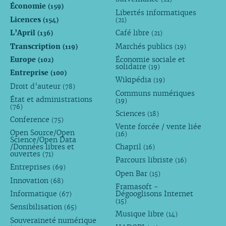
Économie
(159)
Libertés informatiques
Licences
(154)
(21)
L’April
Café libre
(136)
(21)
Transcription
Marchés publics
(119)
(19)
Europe
Économie sociale et
(102)
solidaire
(19)
Entreprise
(100)
Wikipédia
(19)
Droit d’auteur
(78)
Communs numériques
État et administrations
(19)
(76)
Sciences
(18)
Conference
(75)
Vente forcée / vente liée
Open Source/Open
(16)
Science/Open Data
/Données libres et
Chapril
(16)
ouvertes
(71)
Parcours libriste
(16)
Entreprises
(69)
Open Bar
(15)
Innovation
(68)
Framasoft -
Informatique
Dégooglisons Internet
(67)
(15)
Sensibilisation
(65)
Musique libre
(14)
Souveraineté numérique