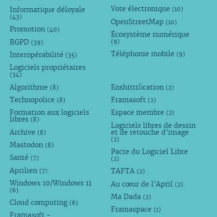
Vote électronique
Informatique déloyale
(10)
(43)
OpenStreetMap
(10)
Promotion
(40)
Écosystème numérique
RGPD
(9)
(39)
Téléphonie mobile
Interopérabilité
(9)
(35)
Logiciels propriétaires
(34)
Algorithme
Enshittification
(8)
(2)
Technopolice
Framasoft
(8)
(2)
Formation aux logiciels
Espace membre
(2)
libres
(8)
Logiciels libres de dessin
Archive
et de retouche d’image
(8)
(2)
Mastodon
(8)
Pacte du Logiciel Libre
Santé
(7)
(2)
Aprilien
TAFTA
(7)
(2)
Windows 10/Windows 11
Au cœur de l’April
(2)
(6)
Ma Dada
(2)
Cloud computing
(6)
Framaspace
(1)
Framasoft -