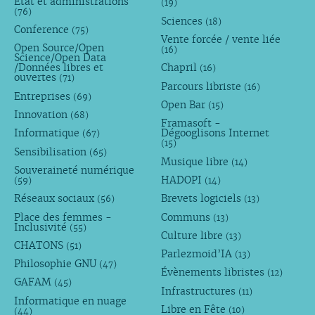
État et administrations
(19)
(76)
Sciences
(18)
Conference
(75)
Vente forcée / vente liée
Open Source/Open
(16)
Science/Open Data
/Données libres et
Chapril
(16)
ouvertes
(71)
Parcours libriste
(16)
Entreprises
(69)
Open Bar
(15)
Innovation
(68)
Framasoft -
Informatique
Dégooglisons Internet
(67)
(15)
Sensibilisation
(65)
Musique libre
(14)
Souveraineté numérique
HADOPI
(59)
(14)
Réseaux sociaux
Brevets logiciels
(56)
(13)
Place des femmes -
Communs
(13)
Inclusivité
(55)
Culture libre
(13)
CHATONS
(51)
Parlezmoid’IA
(13)
Philosophie GNU
(47)
Évènements libristes
(12)
GAFAM
(45)
Infrastructures
(11)
Informatique en nuage
Libre en Fête
(10)
(44)