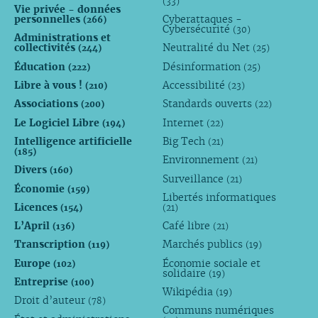
(33)
Vie privée - données
personnelles
Cyberattaques -
(266)
Cybersécurité
(30)
Administrations et
collectivités
Neutralité du Net
(244)
(25)
Éducation
Désinformation
(222)
(25)
Libre à vous !
Accessibilité
(210)
(23)
Associations
Standards ouverts
(200)
(22)
Le Logiciel Libre
Internet
(194)
(22)
Intelligence artificielle
Big Tech
(21)
(185)
Environnement
(21)
Divers
(160)
Surveillance
(21)
Économie
(159)
Libertés informatiques
Licences
(154)
(21)
L’April
Café libre
(136)
(21)
Transcription
Marchés publics
(119)
(19)
Europe
Économie sociale et
(102)
solidaire
(19)
Entreprise
(100)
Wikipédia
(19)
Droit d’auteur
(78)
Communs numériques