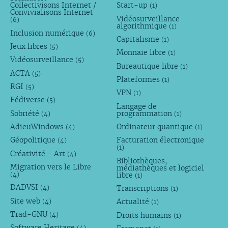
Collectivisons Internet /
Start-up
(1)
Convivialisons Internet
Vidéosurveillance
(6)
algorithmique
(1)
Inclusion numérique
(6)
Capitalisme
(1)
Jeux libres
(5)
Monnaie libre
(1)
Vidéosurveillance
(5)
Bureautique libre
(1)
ACTA
(5)
Plateformes
(1)
RGI
(5)
VPN
(1)
Fédiverse
(5)
Langage de
Sobriété
programmation
(4)
(1)
AdieuWindows
Ordinateur quantique
(4)
(1)
Géopolitique
Facturation électronique
(4)
(1)
Créativité - Art
(4)
Bibliothèques,
Migration vers le Libre
médiathèques et logiciel
libre
(4)
(1)
DADVSI
Transcriptions
(4)
(1)
Site web
Actualité
(4)
(1)
Trad-GNU
Droits humains
(4)
(1)
Software Heritage
(4)