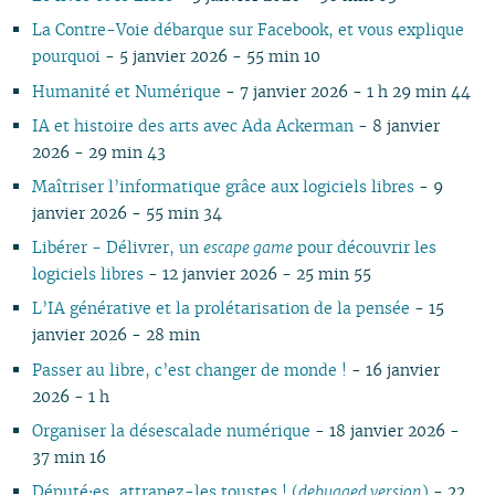
09
04
10
09
08
09
08
09
08
08
08
08
08
09
08
09
08
08
La Contre-Voie débarque sur Facebook, et vous explique
08
03
06
08
07
08
07
08
07
04
07
07
07
08
07
08
07
07
pourquoi
- 5 janvier 2026 - 55 min 10
07
02
01
07
06
07
06
07
06
02
06
06
06
07
06
07
06
06
Humanité et Numérique
- 7 janvier 2026 - 1 h 29 min 44
06
01
06
05
06
05
06
05
05
04
05
06
05
06
05
05
IA et histoire des arts avec Ada Ackerman
- 8 janvier
05
05
04
05
04
04
04
04
03
04
05
04
05
04
04
2026 - 29 min 43
04
04
03
04
03
03
03
03
01
03
04
03
04
03
03
03
03
02
03
02
02
02
02
02
03
02
03
02
02
Maîtriser l’informatique grâce aux logiciels libres
- 9
02
02
01
02
01
01
01
01
01
02
01
01
janvier 2026 - 55 min 34
01
01
01
Libérer - Délivrer, un
escape game
pour découvrir les
logiciels libres
- 12 janvier 2026 - 25 min 55
L’IA générative et la prolétarisation de la pensée
- 15
janvier 2026 - 28 min
Passer au libre, c’est changer de monde !
- 16 janvier
2026 - 1 h
Organiser la désescalade numérique
- 18 janvier 2026 -
37 min 16
Député⋅es, attrapez-les toustes ! (
debugged version
)
- 22