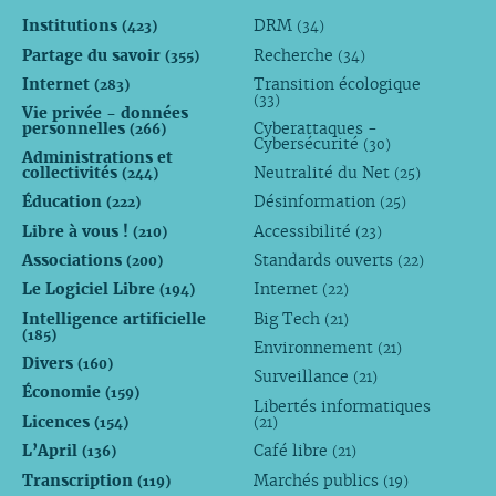
Institutions
DRM
(423)
(34)
Partage du savoir
Recherche
(355)
(34)
Internet
Transition écologique
(283)
(33)
Vie privée - données
personnelles
Cyberattaques -
(266)
Cybersécurité
(30)
Administrations et
collectivités
Neutralité du Net
(244)
(25)
Éducation
Désinformation
(222)
(25)
Libre à vous !
Accessibilité
(210)
(23)
Associations
Standards ouverts
(200)
(22)
Le Logiciel Libre
Internet
(194)
(22)
Intelligence artificielle
Big Tech
(21)
(185)
Environnement
(21)
Divers
(160)
Surveillance
(21)
Économie
(159)
Libertés informatiques
Licences
(154)
(21)
L’April
Café libre
(136)
(21)
Transcription
Marchés publics
(119)
(19)