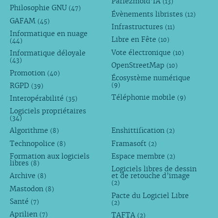
Parlezmoid’IA
(13)
Philosophie GNU
(47)
Évènements libristes
(12)
GAFAM
(45)
Infrastructures
(11)
Informatique en nuage
Libre en Fête
(10)
(44)
Vote électronique
Informatique déloyale
(10)
(43)
OpenStreetMap
(10)
Promotion
(40)
Écosystème numérique
RGPD
(9)
(39)
Téléphonie mobile
Interopérabilité
(9)
(35)
Logiciels propriétaires
(34)
Algorithme
Enshittification
(8)
(2)
Technopolice
Framasoft
(8)
(2)
Formation aux logiciels
Espace membre
(2)
libres
(8)
Logiciels libres de dessin
Archive
et de retouche d’image
(8)
(2)
Mastodon
(8)
Pacte du Logiciel Libre
Santé
(7)
(2)
Aprilien
TAFTA
(7)
(2)