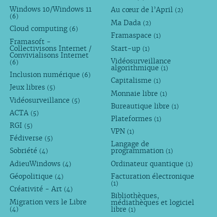
Windows 10/Windows 11
Au cœur de l’April
(2)
(6)
Ma Dada
(2)
Cloud computing
(6)
Framaspace
(1)
Framasoft -
Collectivisons Internet /
Start-up
(1)
Convivialisons Internet
Vidéosurveillance
(6)
algorithmique
(1)
Inclusion numérique
(6)
Capitalisme
(1)
Jeux libres
(5)
Monnaie libre
(1)
Vidéosurveillance
(5)
Bureautique libre
(1)
ACTA
(5)
Plateformes
(1)
RGI
(5)
VPN
(1)
Fédiverse
(5)
Langage de
Sobriété
programmation
(4)
(1)
AdieuWindows
Ordinateur quantique
(4)
(1)
Géopolitique
Facturation électronique
(4)
(1)
Créativité - Art
(4)
Bibliothèques,
Migration vers le Libre
médiathèques et logiciel
libre
(4)
(1)