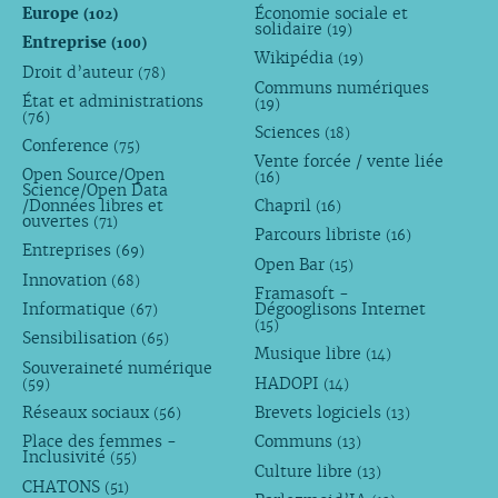
Europe
Économie sociale et
(102)
solidaire
(19)
Entreprise
(100)
Wikipédia
(19)
Droit d’auteur
(78)
Communs numériques
État et administrations
(19)
(76)
Sciences
(18)
Conference
(75)
Vente forcée / vente liée
Open Source/Open
(16)
Science/Open Data
/Données libres et
Chapril
(16)
ouvertes
(71)
Parcours libriste
(16)
Entreprises
(69)
Open Bar
(15)
Innovation
(68)
Framasoft -
Informatique
Dégooglisons Internet
(67)
(15)
Sensibilisation
(65)
Musique libre
(14)
Souveraineté numérique
HADOPI
(59)
(14)
Réseaux sociaux
Brevets logiciels
(56)
(13)
Place des femmes -
Communs
(13)
Inclusivité
(55)
Culture libre
(13)
CHATONS
(51)