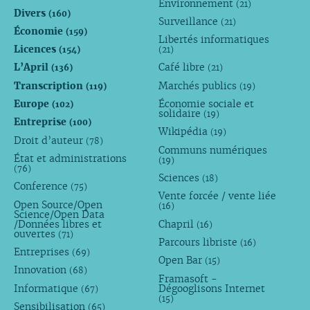
Environnement
(21)
Divers
(160)
Surveillance
(21)
Économie
(159)
Libertés informatiques
Licences
(154)
(21)
L’April
Café libre
(136)
(21)
Transcription
Marchés publics
(119)
(19)
Europe
Économie sociale et
(102)
solidaire
(19)
Entreprise
(100)
Wikipédia
(19)
Droit d’auteur
(78)
Communs numériques
État et administrations
(19)
(76)
Sciences
(18)
Conference
(75)
Vente forcée / vente liée
Open Source/Open
(16)
Science/Open Data
/Données libres et
Chapril
(16)
ouvertes
(71)
Parcours libriste
(16)
Entreprises
(69)
Open Bar
(15)
Innovation
(68)
Framasoft -
Informatique
Dégooglisons Internet
(67)
(15)
Sensibilisation
(65)