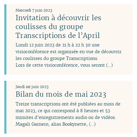
mars
mars
février
mars
janvier
février
février
janvier
février
Mercredi 7 juin 2023
janvier
janvier
janvier
Invitation à découvrir les
coulisses du groupe
Transcriptions de l’April
Lundi 12 juin 2023 de 21 h à 22 h 30 une
visioconférence est organisée en vue de découvrir
les coulisses du groupe Transcriptions.
Lors de cette visioconférence, vous seront (…)
Jeudi 1er juin 2023
Bilan du mois de mai 2023
Treize transcriptions ont été publiées au mois de
mai 2023, ce qui correspond à 8 heures et 53
minutes d’enregistrements audio ou de vidéos.
Magali Garnero, alias Bookynette, (…)