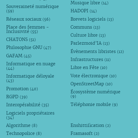
Musique libre
(14)
Souveraineté numérique
HADOPI
(59)
(14)
Réseaux sociaux
Brevets logiciels
(56)
(13)
Place des femmes -
Communs
(13)
Inclusivité
(55)
Culture libre
(13)
CHATONS
(51)
Parlezmoid’IA
(13)
Philosophie GNU
(47)
Évènements libristes
(12)
GAFAM
(45)
Infrastructures
(11)
Informatique en nuage
Libre en Fête
(10)
(44)
Vote électronique
Informatique déloyale
(10)
(43)
OpenStreetMap
(10)
Promotion
(40)
Écosystème numérique
RGPD
(9)
(39)
Téléphonie mobile
Interopérabilité
(9)
(35)
Logiciels propriétaires
(34)
Algorithme
Enshittification
(8)
(2)
Technopolice
Framasoft
(8)
(2)