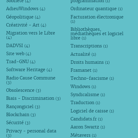
Sobriété
programmation
(4)
(1)
AdieuWindows
Ordinateur quantique
(4)
(1)
Géopolitique
Facturation électronique
(4)
(1)
Créativité - Art
(4)
Bibliothèques,
Migration vers le Libre
médiathèques et logiciel
libre
(4)
(1)
DADVSI
Transcriptions
(4)
(1)
Site web
Actualité
(4)
(1)
Trad-GNU
Droits humains
(4)
(1)
Software Heritage
Framanet
(4)
(1)
Radio Cause Commune
Techno-fascisme
(1)
(3)
Windows
(1)
Obsolescence
(3)
Syndicalisme
(1)
Biais - Discrimination
(3)
Traduction
(1)
Rançongiciel
(3)
Logiciel de caisse
(1)
Blockchain
(3)
Candidats.fr
(1)
Sécurité
(3)
Aaron Swartz
(1)
Privacy - personal data
Métavers
(3)
(1)