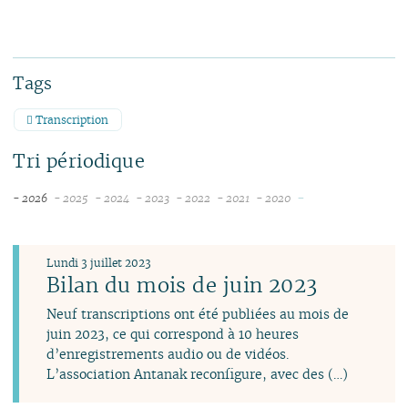
Tags
Transcription
Tri périodique
-
- 2026
- 2025
- 2024
- 2023
- 2022
- 2021
- 2020
août
décembre
décembre
décembre
décembre
novembre
novembre
juillet
novembre
novembre
novembre
novembre
octobre
juin
octobre
octobre
octobre
octobre
septembre
Lundi 3 juillet 2023
mai
septembre
septembre
septembre
septembre
août
Bilan du mois de juin 2023
avril
août
août
août
août
juillet
Neuf transcriptions ont été publiées au mois de
mars
juillet
juillet
juillet
juillet
juin
juin 2023, ce qui correspond à 10 heures
février
juin
juin
juin
juin
avril
d’enregistrements audio ou de vidéos.
janvier
mai
mai
avril
mai
mars
L’association Antanak reconfigure, avec des (…)
avril
avril
mars
avril
février