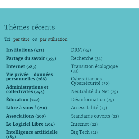
Thèmes récents
Tri
par titre
ou
par utilisation
Institutions
DRM
(423)
(34)
Partage du savoir
Recherche
(355)
(34)
Internet
Transition écologique
(283)
(33)
Vie privée - données
personnelles
Cyberattaques -
(266)
Cybersécurité
(30)
Administrations et
collectivités
Neutralité du Net
(244)
(25)
Éducation
Désinformation
(222)
(25)
Libre à vous !
Accessibilité
(210)
(23)
Associations
Standards ouverts
(200)
(22)
Le Logiciel Libre
Internet
(194)
(22)
Intelligence artificielle
Big Tech
(21)
(185)