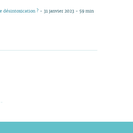
e désintoxication ?
- 31 janvier 2023 - 59 min
-
mbre
novembre
re
mbre