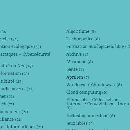
r
M
Algorithme
(34)
(8)
er
erche
Technopolice
(34)
(8)
ition écologique
Formation aux logiciels libres
(33)
(
attaques - Cybersécurité
Archive
(8)
Mastodon
(8)
alité du Net
(25)
Santé
(7)
nformation
(25)
Aprilien
(7)
sibilité
(23)
Windows 10/Windows 11
(6)
dards ouverts
(22)
Cloud computing
(6)
rnet
(22)
Framasoft - Collectivisons
Tech
Internet / Convivialisons Inter
(21)
(6)
ronnement
(21)
Inclusion numérique
(6)
illance
(21)
Jeux libres
(5)
tés informatiques
(21)