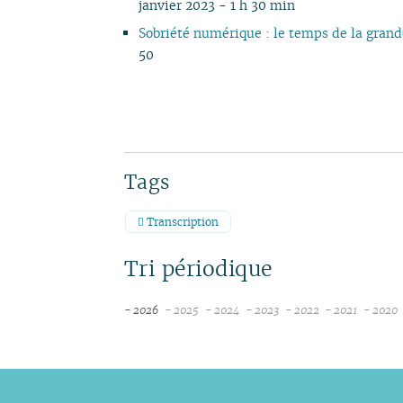
janvier 2023 - 1 h 30 min
Sobriété numérique : le temps de la grand
50
Tags
Transcription
Tri périodique
- 2026
- 2025
- 2024
- 2023
- 2022
- 2021
- 2020
août
décembre
décembre
décembre
décembre
nove
juillet
novembre
novembre
novembre
novembre
octob
juin
octobre
octobre
octobre
octobre
septe
mai
septembre
septembre
septembre
septembre
août