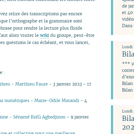
de ja
et 40
vez relire des transcriptions pas encore
vidéo
r, que l’orthographe et la grammaire sont
Dans 
hrase pour rendre la lecture plus fluide.
aut alors visiter le
wiki
du groupe, peut-être
des questions le cas échéant, et vous lancer,
Lundi 
.
Bil
*** 1
corre
e :
d’enr
Bilan
libres - Matthieu Faure
- 3 janvier 2023 - 17
Bilan
muns numériques - Marie-Odile Morandi
- 4
Lundi 
Bil
caine - Sénamé Koffi Agbodjinou
- 9 janvier
20
ne et collective pour une meilleure