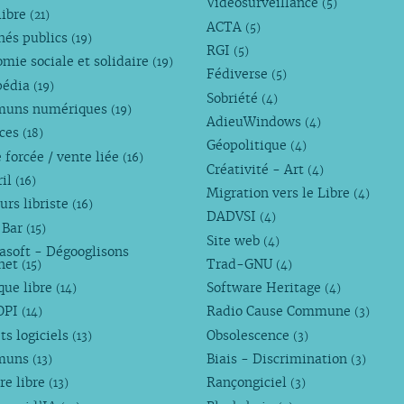
Vidéosurveillance
(5)
libre
(21)
ACTA
(5)
hés publics
(19)
RGI
(5)
mie sociale et solidaire
(19)
Fédiverse
(5)
pédia
(19)
Sobriété
(4)
uns numériques
(19)
AdieuWindows
(4)
nces
(18)
Géopolitique
(4)
 forcée / vente liée
(16)
Créativité - Art
(4)
ril
(16)
Migration vers le Libre
(4)
urs libriste
(16)
DADVSI
(4)
 Bar
(15)
Site web
(4)
asoft - Dégooglisons
rnet
Trad-GNU
(15)
(4)
que libre
Software Heritage
(14)
(4)
OPI
Radio Cause Commune
(14)
(3)
ts logiciels
Obsolescence
(13)
(3)
muns
Biais - Discrimination
(13)
(3)
re libre
Rançongiciel
(13)
(3)