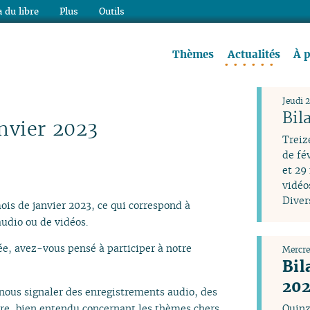
 du libre
Plus
Outils
re à lire !
Thèmes
Actualités
À 
Jeudi 
Bil
nvier 2023
Treiz
de fé
et 29
vidéo
Diver
ois de janvier 2023, ce qui correspond à
udio ou de vidéos.
e, avez-vous pensé à participer à notre
Mercred
Bil
202
 nous signaler des enregistrements audio, des
ire, bien entendu concernant les thèmes chers
Quinz