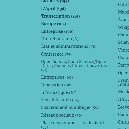
Licences
(154)
Café 
L’April
(136)
Marc
Transcription
(119)
Écono
Europe
(102)
Wiki
Entreprise
(100)
Comm
Droit d’auteur
(78)
Scie
État et administrations
(76)
Vente
Conference
(75)
Chap
Open Source/Open Science/Open
Parco
Data /Données libres et ouvertes
(71)
Open
Entreprises
(69)
Fram
Inte
Innovation
(68)
Musi
Informatique
(67)
HAD
Sensibilisation
(65)
Breve
Souveraineté numérique
(59)
Com
Réseaux sociaux
(56)
Cultu
Place des femmes - Inclusivité
(55)