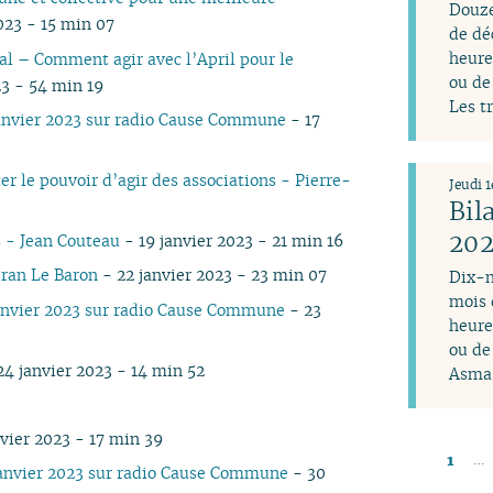
Douze
023 - 15 min 07
de dé
cial – Comment agir avec l’April pour le
heure
ou de
23 - 54 min 19
Les t
anvier 2023 sur radio Cause Commune
- 17
r le pouvoir d’agir des associations - Pierre-
Jeudi 
Bil
20
 - Jean Couteau
- 19 janvier 2023 - 21 min 16
dran Le Baron
- 22 janvier 2023 - 23 min 07
Dix-n
mois 
anvier 2023 sur radio Cause Commune
- 23
heure
ou de
24 janvier 2023 - 14 min 52
Asma 
vier 2023 - 17 min 39
…
1
janvier 2023 sur radio Cause Commune
- 30