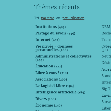
avril
août
août
août
août
juillet
Thèmes récents
mars
juillet
juillet
juillet
juillet
juin
février
juin
juin
juin
juin
avril
Tri
par titre
ou
par utilisation
janvier
mai
mai
avril
mai
mars
avril
avril
mars
avril
févrie
Institutions
DR
(423)
mars
mars
février
mars
janvi
Partage du savoir
Rech
(355)
février
février
janvier
février
Internet
Trans
(283)
janvier
janvier
janvier
Vie privée - données
Cyber
personnelles
(266)
(30)
Administrations et collectivités
Neutr
(244)
Dési
Éducation
(222)
Acces
Libre à vous !
(210)
Stan
Associations
(200)
Inte
Le Logiciel Libre
(194)
Big 
Intelligence artificielle
(185)
Envi
Divers
(160)
Surve
Économie
(159)
Liber