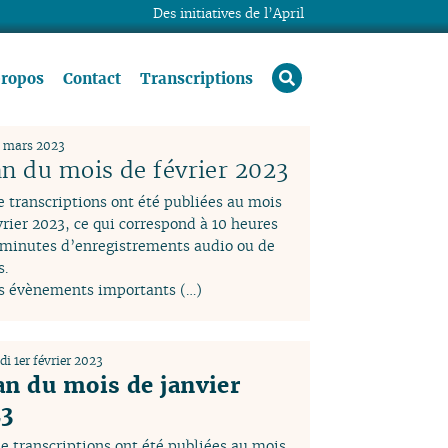
Des initiatives de l’April
rechercher
propos
Contact
Transcriptions
2 mars 2023
an du mois de février 2023
e transcriptions ont été publiées au mois
vrier 2023, ce qui correspond à 10 heures
 minutes d’enregistrements audio ou de
s.
s évènements importants (…)
i 1er février 2023
an du mois de janvier
3
e transcriptions ont été publiées au mois