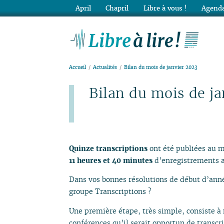
April
Chapril
Libre à vous !
Agenda
Lib
Accueil
Actualités
Bilan du mois de janvier 2023
Bilan du mois de ja
Publié le mercredi 1er février 2023
Quinze transcriptions
ont été publiées au m
11 heures et 40 minutes
d’enregistrements a
Dans vos bonnes résolutions de début d’anné
groupe Transcriptions ?
Une première étape, très simple, consiste à
conférences qu’il serait opportun de transcr