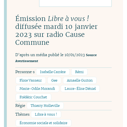
Émission
Libre à vous !
diffusée mardi 10 janvier
2023 sur radio Cause
Commune
D’après un média publié le 10/01/2023
Source
Avertissement
Personne·s
Isabelle Carrère
Rémi
Flore Vasseur
Gee
Amaelle Guiton
Marie-Odile Morandi
Laure-Élise Déniel
Frédéric Couchet
Régie
Thierry Holleville
Thèmes
Libre à vous !
Économie sociale et solidaire