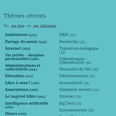
Thèmes récents
Tri
par titre
ou
par utilisation
Institutions
DRM
(423)
(34)
Partage du savoir
Recherche
(355)
(34)
Internet
Transition écologique
(283)
(33)
Vie privée - données
personnelles
Cyberattaques -
(266)
Cybersécurité
(30)
Administrations et
collectivités
Neutralité du Net
(244)
(25)
Éducation
Désinformation
(222)
(25)
Libre à vous !
Accessibilité
(210)
(23)
Associations
Standards ouverts
(200)
(22)
Le Logiciel Libre
Internet
(194)
(22)
Intelligence artificielle
Big Tech
(21)
(185)
Environnement
(21)
Divers
(160)