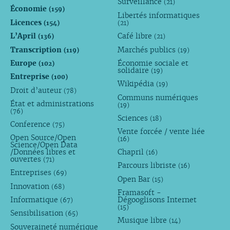
Surveillance
(21)
Économie
(159)
Libertés informatiques
Licences
(154)
(21)
L’April
Café libre
(136)
(21)
Transcription
Marchés publics
(119)
(19)
Europe
Économie sociale et
(102)
solidaire
(19)
Entreprise
(100)
Wikipédia
(19)
Droit d’auteur
(78)
Communs numériques
État et administrations
(19)
(76)
Sciences
(18)
Conference
(75)
Vente forcée / vente liée
Open Source/Open
(16)
Science/Open Data
/Données libres et
Chapril
(16)
ouvertes
(71)
Parcours libriste
(16)
Entreprises
(69)
Open Bar
(15)
Innovation
(68)
Framasoft -
Informatique
Dégooglisons Internet
(67)
(15)
Sensibilisation
(65)
Musique libre
(14)
Souveraineté numérique