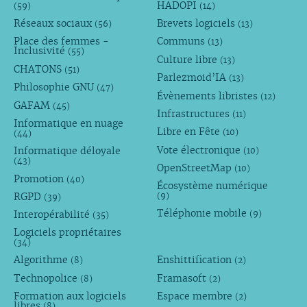
HADOPI
(59)
(14)
Réseaux sociaux
Brevets logiciels
(56)
(13)
Place des femmes -
Communs
(13)
Inclusivité
(55)
Culture libre
(13)
CHATONS
(51)
Parlezmoid’IA
(13)
Philosophie GNU
(47)
Évènements libristes
(12)
GAFAM
(45)
Infrastructures
(11)
Informatique en nuage
Libre en Fête
(10)
(44)
Vote électronique
Informatique déloyale
(10)
(43)
OpenStreetMap
(10)
Promotion
(40)
Écosystème numérique
RGPD
(9)
(39)
Téléphonie mobile
Interopérabilité
(9)
(35)
Logiciels propriétaires
(34)
Algorithme
Enshittification
(8)
(2)
Technopolice
Framasoft
(8)
(2)
Formation aux logiciels
Espace membre
(2)
libres
(8)