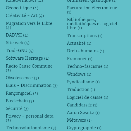
AdieuWindows
Ordinateur quantique
(4)
(1)
Géopolitique
Facturation électronique
(4)
(1)
Créativité - Art
(4)
Bibliothèques,
Migration vers le Libre
médiathèques et logiciel
libre
(4)
(1)
DADVSI
Transcriptions
(4)
(1)
Site web
Actualité
(4)
(1)
Trad-GNU
Droits humains
(4)
(1)
Software Heritage
Framanet
(4)
(1)
Radio Cause Commune
Techno-fascisme
(1)
(3)
Windows
(1)
Obsolescence
(3)
Syndicalisme
(1)
Biais - Discrimination
(3)
Traduction
(1)
Rançongiciel
(3)
Logiciel de caisse
(1)
Blockchain
(3)
Candidats.fr
(1)
Sécurité
(3)
Aaron Swartz
(1)
Privacy - personal data
Métavers
(3)
(1)
Technosolutionnisme
Cryptographie
(3)
(1)