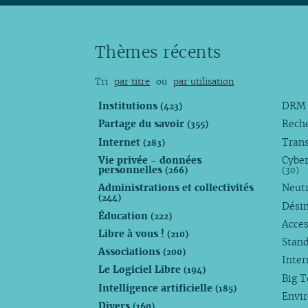
Thèmes récents
Tri
par titre
ou
par utilisation
Institutions
DR
(423)
Partage du savoir
Rech
(355)
Internet
Trans
(283)
Vie privée - données
Cyber
personnelles
(266)
(30)
Administrations et collectivités
Neutr
(244)
Dési
Éducation
(222)
Acces
Libre à vous !
(210)
Stan
Associations
(200)
Inte
Le Logiciel Libre
(194)
Big 
Intelligence artificielle
(185)
Envi
Divers
(160)