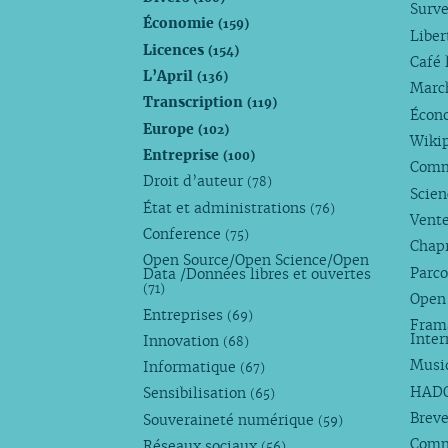
Surve
Économie
(159)
Liber
Licences
(154)
Café 
L’April
(136)
Marc
Transcription
(119)
Écono
Europe
(102)
Wiki
Entreprise
(100)
Comm
Droit d’auteur
(78)
Scie
État et administrations
(76)
Vente
Conference
(75)
Chap
Open Source/Open Science/Open
Parco
Data /Données libres et ouvertes
(71)
Open
Entreprises
(69)
Fram
Inte
Innovation
(68)
Musi
Informatique
(67)
HAD
Sensibilisation
(65)
Breve
Souveraineté numérique
(59)
Com
Réseaux sociaux
(56)