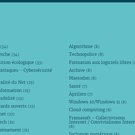
M
Algorithme
(34)
(8)
erche
Technopolice
(34)
(8)
ition écologique
Formation aux logiciels libres
(33)
(
attaques - Cybersécurité
Archive
(8)
Mastodon
(8)
alité du Net
(25)
Santé
(7)
nformation
(25)
Aprilien
(7)
sibilité
(23)
Windows 10/Windows 11
(6)
dards ouverts
(22)
Cloud computing
(6)
rnet
(22)
Framasoft - Collectivisons
Tech
Internet / Convivialisons Inter
(21)
(6)
ronnement
(21)
Inclusion numérique
(6)