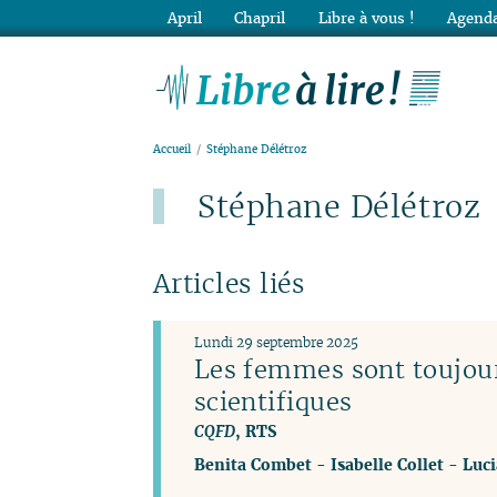
April
Chapril
Libre à vous !
Agenda
Lib
Accueil
Stéphane Délétroz
Stéphane Délétroz
Articles liés
Lundi 29 septembre 2025
Les femmes sont toujour
scientifiques
CQFD
, RTS
Benita Combet
-
Isabelle Collet
-
Luci