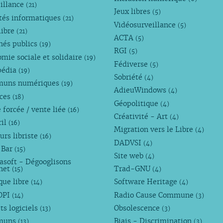
illance
(21)
Jeux libres
(5)
tés informatiques
(21)
Vidéosurveillance
(5)
libre
(21)
ACTA
(5)
hés publics
(19)
RGI
(5)
mie sociale et solidaire
(19)
Fédiverse
(5)
pédia
(19)
Sobriété
(4)
uns numériques
(19)
AdieuWindows
(4)
nces
(18)
Géopolitique
(4)
 forcée / vente liée
(16)
Créativité - Art
(4)
ril
(16)
Migration vers le Libre
(4)
urs libriste
(16)
DADVSI
(4)
 Bar
(15)
Site web
(4)
asoft - Dégooglisons
rnet
Trad-GNU
(15)
(4)
que libre
Software Heritage
(14)
(4)
OPI
Radio Cause Commune
(14)
(3)
ts logiciels
Obsolescence
(13)
(3)
muns
Biais - Discrimination
(13)
(3)