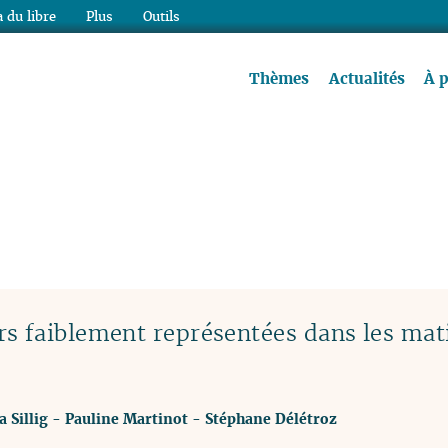
 du libre
Plus
Outils
re à lire !
Thèmes
Actualités
À 
s faiblement représentées dans les mat
a Sillig
-
Pauline Martinot
-
Stéphane Délétroz