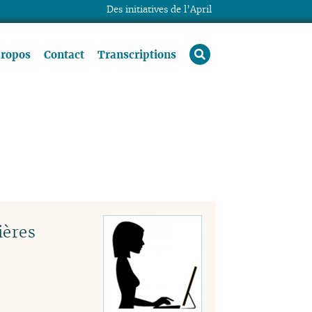
Des initiatives de l’April
rechercher
propos
Contact
Transcriptions
ières