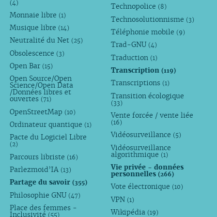
(4)
Technopolice
(8)
Monnaie libre
(1)
Technosolutionnisme
(3)
Musique libre
(14)
Téléphonie mobile
(9)
Neutralité du Net
(25)
Trad-GNU
(4)
Obsolescence
(3)
Traduction
(1)
Open Bar
(15)
Transcription
(119)
Open Source/Open
Transcriptions
(1)
Science/Open Data
/Données libres et
Transition écologique
ouvertes
(71)
(33)
OpenStreetMap
(10)
Vente forcée / vente liée
(16)
Ordinateur quantique
(1)
Vidéosurveillance
(5)
Pacte du Logiciel Libre
(2)
Vidéosurveillance
algorithmique
(1)
Parcours libriste
(16)
Vie privée - données
Parlezmoid’IA
(13)
personnelles
(266)
Partage du savoir
(355)
Vote électronique
(10)
Philosophie GNU
(47)
VPN
(1)
Place des femmes -
Wikipédia
(19)
Inclusivité
(55)