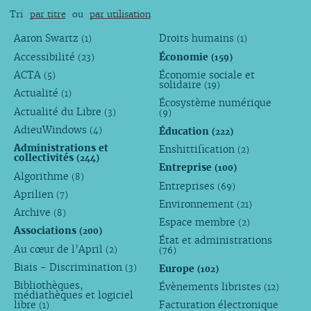
Tri
par titre
ou
par utilisation
Aaron Swartz
Droits humains
(1)
(1)
Accessibilité
Économie
(23)
(159)
ACTA
Économie sociale et
(5)
solidaire
(19)
Actualité
(1)
Écosystème numérique
Actualité du Libre
(3)
(9)
AdieuWindows
Éducation
(4)
(222)
Administrations et
Enshittification
(2)
collectivités
(244)
Entreprise
(100)
Algorithme
(8)
Entreprises
(69)
Aprilien
(7)
Environnement
(21)
Archive
(8)
Espace membre
(2)
Associations
(200)
État et administrations
Au cœur de l’April
(2)
(76)
Biais - Discrimination
Europe
(3)
(102)
Bibliothèques,
Évènements libristes
(12)
médiathèques et logiciel
libre
Facturation électronique
(1)