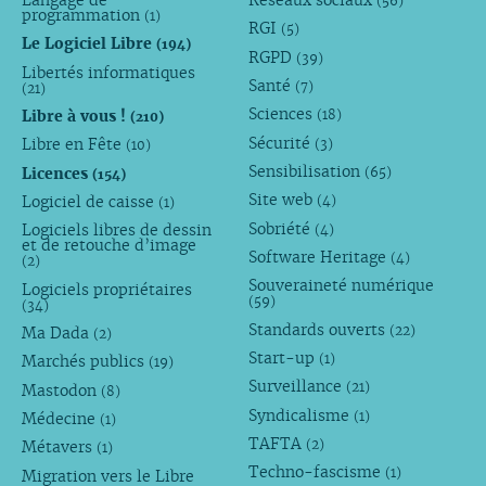
Langage de
Réseaux sociaux
(56)
programmation
(1)
RGI
(5)
Le Logiciel Libre
(194)
RGPD
(39)
Libertés informatiques
Santé
(7)
(21)
Sciences
Libre à vous !
(18)
(210)
Sécurité
Libre en Fête
(3)
(10)
Sensibilisation
Licences
(65)
(154)
Site web
Logiciel de caisse
(4)
(1)
Sobriété
Logiciels libres de dessin
(4)
et de retouche d’image
Software Heritage
(4)
(2)
Souveraineté numérique
Logiciels propriétaires
(59)
(34)
Standards ouverts
(22)
Ma Dada
(2)
Start-up
(1)
Marchés publics
(19)
Surveillance
(21)
Mastodon
(8)
Syndicalisme
(1)
Médecine
(1)
TAFTA
(2)
Métavers
(1)
Techno-fascisme
(1)
Migration vers le Libre