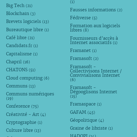
(1)
Big Tech
(21)
Fausses informations
(2)
Blockchain
(3)
Fédiverse
(5)
Brevets logiciels
(13)
Formation aux logiciels
Bureautique libre
libres
(1)
(8)
Café libre
Fournisseurs d’accès à
(21)
Internet associatifs
(1)
Candidats.fr
(1)
Framanet
(1)
Capitalisme
(1)
Framasoft
(2)
Chapril
(16)
Framasoft -
CHATONS
(51)
Collectivisons Internet /
Convivialisons Internet
Cloud computing
(6)
(6)
Communs
(13)
Framasoft -
Dégooglisons Internet
Communs numériques
(15)
(19)
Framaspace
(1)
Conference
(75)
GAFAM
(45)
Créativité - Art
(4)
Géopolitique
(4)
Cryptographie
(1)
Graine de libriste
(1)
Culture libre
(13)
HADOPI
(14)