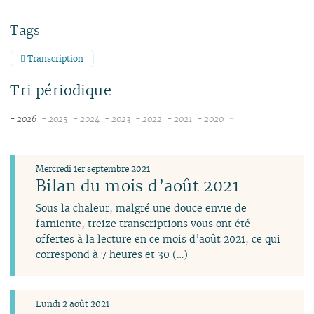
Tags
Transcription
Tri périodique
-
- 2026
- 2025
- 2024
- 2023
- 2022
- 2021
- 2020
août
décembre
décembre
décembre
décembre
novembre
novembre
juillet
novembre
novembre
novembre
novembre
octobre
juin
octobre
octobre
octobre
octobre
septembre
Mercredi 1er septembre 2021
mai
septembre
septembre
septembre
septembre
août
Bilan du mois d’août 2021
avril
août
août
août
août
juillet
Sous la chaleur, malgré une douce envie de
mars
juillet
juillet
juillet
juillet
juin
farniente, treize transcriptions vous ont été
février
juin
juin
juin
juin
avril
offertes à la lecture en ce mois d’août 2021, ce qui
janvier
mai
mai
avril
mai
mars
correspond à 7 heures et 30 (…)
avril
avril
mars
avril
février
mars
mars
février
mars
janvier
février
février
janvier
février
Lundi 2 août 2021