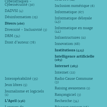
Cyberattaques -
Cybersécurité
(30)
Inclusion numérique
(6)
DADVSI
(4)
Informatique
(67)
Désinformation
(25)
Informatique déloyale
(43)
Divers
(160)
Informatique en nuage
Diversité - Inclusivité
(3)
(44)
DRM
(34)
Infrastructures
(11)
Droit d’auteur
(78)
Innovation
(68)
Institutions
(423)
Intelligence artificielle
(185)
Internet
(283)
Internet
(22)
Interopérabilité
Radio Cause Commune
(35)
(3)
Jeux libres
(5)
Raising awareness
(1)
Journalisme et logiciels
Rançongiciel
(1)
(3)
L’April
Recherche
(136)
(34)